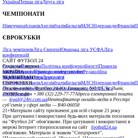
Україна
Перша ліга
Друга ліга
ЧЕМПІОНАТИ
Німеччина
Іспанія
Англія
Італія
Бельгія
МЛС
Нідерланди
Франція
П
ЄВРОКУБКИ
Ліга чемпіонів
Ліга Європи
Юнацька ліга УЄФА
Ліга
конференцій
САЙТ ФУТБОЛ 24
Редакція
Соціальні мережі
Прогнози
Політика конфіденційності
Правила
сайту
facebook
УКРАЇНА
Контакти
x
youtube
Правила коментування
instagram
telegram
viber
Редакційна
політика
Україна
ЧЕМПІОНАТИ
Перша ліга
Структура власності
Друга ліга
Німеччина
ЄВРОКУБКИ
Іспанія
Англія
Італія
Бельгія
МЛС
Нідерланди
Франція
П
Ліга чемпіонів
Онлайн-медіа «Футбол 24»
Ліга Європи
Юнацька ліга УЄФА
пл. Галицька, буд. 15, м. Львів,
Ліга
конференцій
79008
Телефон +380 (32) 229-77-77
Адреса електронної пошти
—
legal@24tv.com.ua
Ідентифікатор онлайн-медіа в Реєстрі
суб’єктів у сфері медіа — R40-06058
21+
Матеріали сайту призначені для осіб старше 21 року
При цитуванні і використанні будь-яких матеріалів посилання
на "Футбол 24" обов'язкове. При цитуванні і використанні в
мережі Інтернет гіперпосилання на сайт
football24.ua
обов'язкове. Матеріали зі знаком "Спецпроект",