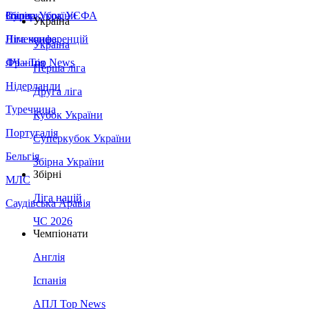
Збірна України
Італія
Суперкубок УЄФА
Україна
Німеччина
Ліга конференцій
Україна
Франція
ЛЧ - Top News
Перша ліга
Нідерланди
Друга ліга
Туреччина
Кубок України
Португалія
Суперкубок України
Бельгія
Збірна України
Збірні
МЛС
Ліга націй
Саудівська Аравія
ЧС 2026
Чемпіонати
Англія
Іспанія
АПЛ Top News