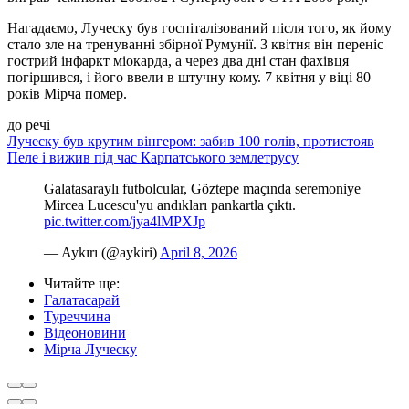
Нагадаємо, Луческу був госпіталізований після того, як йому
стало зле на тренуванні збірної Румунії. 3 квітня він переніс
гострий інфаркт міокарда, а через два дні стан фахівця
погіршився, і його ввели в штучну кому. 7 квітня у віці 80
років Мірча помер.
до речі
Луческу був крутим вінгером: забив 100 голів, протистояв
Пеле і вижив під час Карпатського землетрусу
Galatasaraylı futbolcular, Göztepe maçında seremoniye
Mircea Lucescu'yu andıkları pankartla çıktı.
pic.twitter.com/jya4lMPXJp
— Aykırı (@aykiri)
April 8, 2026
Читайте ще
:
Галатасарай
Туреччина
Відеоновини
Мірча Луческу