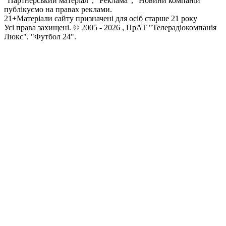
"Партнерський матеріал", "Реклама", "Новини компаній"
публікуємо на правах реклами.
21+
Матеріали сайту призначені для осіб старше 21 року
Усi права захищенi. © 2005 -
2026
, ПрАТ "Телерадіокомпанія
Люкс". "Футбол 24".