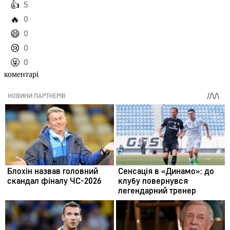
️👍
5
️🔥
0
️😄
0
️😢
0
️🤬
0
коментарі