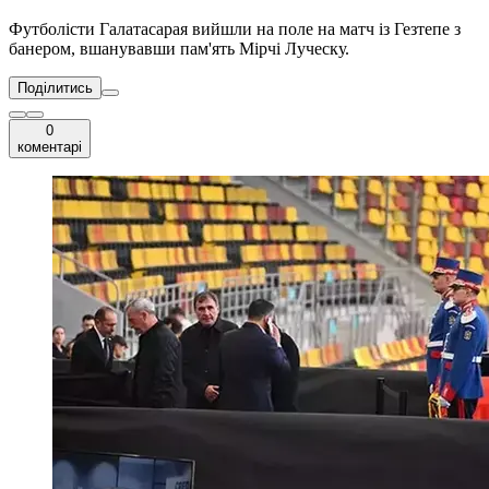
Футболісти Галатасарая вийшли на поле на матч із Гезтепе з
банером, вшанувавши пам'ять Мірчі Луческу.
Поділитись
0
коментарі