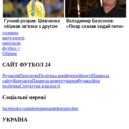
головна
матч-центр
прогнози
футбол +
Обране
САЙТ ФУТБОЛ 24
Редакція
Прогнози
Політика конфіденційності
Правила
сайту
Контакти
Правила коментування
Редакційна
політика
Структура власності
Соціальні мережі
facebook
x
youtube
instagram
telegram
viber
УКРАЇНА