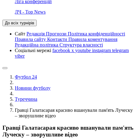
Ліга конференцій
ЛЧ - Top News
До всіх турнірів
Сайт
Редакція
Прогнози
Політика конфіденційності
Правила сайту
Контакти
Правила коментування
Редакційна політика
Структура власності
Соціальні мережі
facebook
x
youtube
instagram
telegram
viber
Футбол 24
Новини футболу
Туреччина
Гравці Галатасарая красиво вшанували пам'ять Луческу
– зворушливе відео
Гравці Галатасарая красиво вшанували пам'ять
Луческу – зворушливе відео