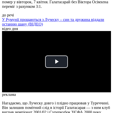
помер у вівторок, 7 квітня. Галатасарай без Віктора Осімхена
переміг з рахунком 3:1.
до речі
У Румунії прощаються з Луческу – син та дружина віддали
останню шану (ВІДЕО)
відео дня
Play
Video
реклама
Нагадаємо, що Луческу довго і плідно працював у Туреччині.
Він залишив помітний слід в історії Галатасарая — з ним клуб
виграв чемпіонат 2001/02 і Суперкубок УЄФА 2000 року.