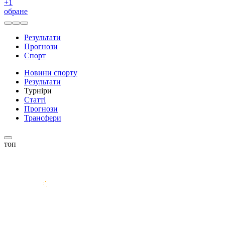
+
1
обране
Результати
Прогнози
Спорт
Новини спорту
Результати
Турніри
Статті
Прогнози
Трансфери
топ