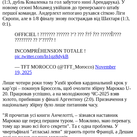
(1:3, дубль Коваленка та гол забутого нині Арендарука). У
новому сезоні Мохамед увійшов до тренерського штабу
першої команди. Андерлехт непогано рухався сіткою Ліги
Європи, але в 1/8 фіналу знову постраждав від Шахтаря (1:3,
0:1).
OFFICIEL ! ??????? ?????? ?’? ??? ?́??́ ?́?? ?????Î????
???????? ?? ?’????́? !
INCOMPRÉHENSION TOTALE ! ️
pic.twitter.com/In1qz8dykB
— TFT MOROCCO (@TFT_Morocco)
November
19, 2025
Лише чотири роки тому Уахбі зробив кардинальний крок у
кар’єрі – покинув Брюссель, щоб очолити збірну Марокко U-
20. Працював успішно, а на молодіжному ЧС-2025 взяв
золото, прибивши у фіналі Аргентину (2:0). Призначення у
національну збірну було лише питанням часу.
"Я прочитав усі книги Анчелотті, – зізнався наставник
Марокко ще перед першим туром. – Можливо, маю перевагу,
тому що знаю всі його секрети". Та є одна проблема. У
чвертьфіналі "атлаські леви" зіграють проти Франції, а Дешам