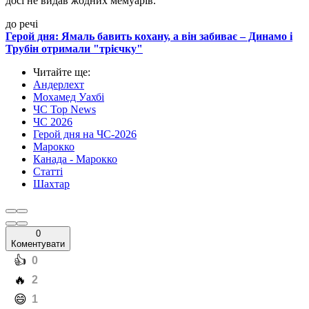
досі не видав жодних мемуарів.
до речі
Герой дня: Ямаль бавить кохану, а він забиває – Динамо і
Трубін отримали "трієчку"
Читайте ще
:
Андерлехт
Мохамед Уахбі
ЧС Top News
ЧС 2026
Герой дня на ЧС-2026
Марокко
Канада - Марокко
Статті
Шахтар
0
Коментувати
️👍
0
️🔥
2
️😄
1