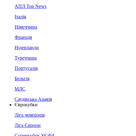
АПЛ Top News
Італія
Німеччина
Франція
Нідерланди
Туреччина
Португалія
Бельгія
МЛС
Саудівська Аравія
Єврокубки
Ліга чемпіонів
Ліга Європи
Суперкубок УЄФА