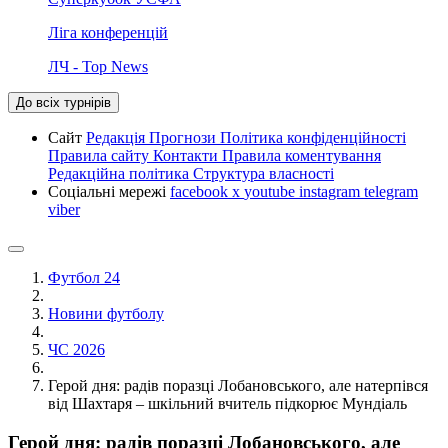
Ліга конференцій
ЛЧ - Top News
До всіх турнірів
Сайт
Редакція
Прогнози
Політика конфіденційності
Правила сайту
Контакти
Правила коментування
Редакційна політика
Структура власності
Соціальні мережі
facebook
x
youtube
instagram
telegram
viber
Футбол 24
Новини футболу
ЧС 2026
Герой дня: радів поразці Лобановського, але натерпівся
від Шахтаря – шкільний вчитель підкорює Мундіаль
Герой дня: радів поразці Лобановського, але