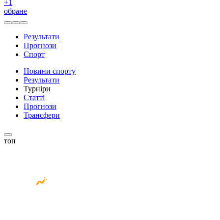
+
1
обране
Результати
Прогнози
Спорт
Новини спорту
Результати
Турніри
Статті
Прогнози
Трансфери
топ