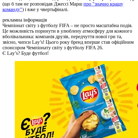
(що б там не розповідав Джессі Марш
про "значно кращу
команду"
) і вже у чвертьфіналі.
рекламна інформація
Чемпіонат світу з футболу FIFA – не просто масштабна подія.
Це можливість поринути в улюблену атмосферу для кожного
вболівальника: компанія друзів, передчуття нової гри та,
звісно, чипси Lay’s! Цього року бренд вперше став офіційним
спонсором Чемпіонату світу з футболу FIFA 26.
Є Lay’s? Буде футбол!