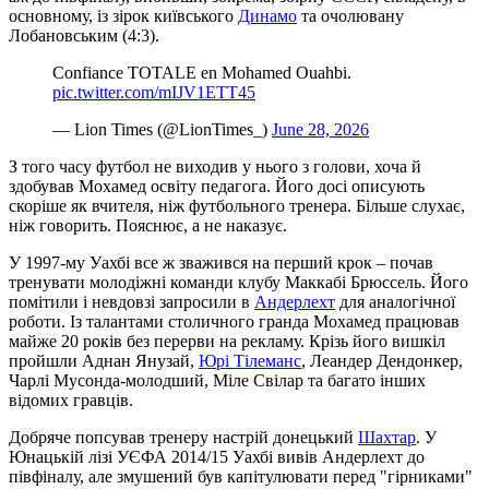
основному, із зірок київського
Динамо
та очолювану
Лобановським (4:3).
Confiance TOTALE en Mohamed Ouahbi. ️
pic.twitter.com/mIJV1ETT45
— Lion Times (@LionTimes_)
June 28, 2026
З того часу футбол не виходив у нього з голови, хоча й
здобував Мохамед освіту педагога. Його досі описують
скоріше як вчителя, ніж футбольного тренера. Більше слухає,
ніж говорить. Пояснює, а не наказує.
У 1997-му Уахбі все ж зважився на перший крок – почав
тренувати молодіжні команди клубу Маккабі Брюссель. Його
помітили і невдовзі запросили в
Андерлехт
для аналогічної
роботи. Із талантами столичного гранда Мохамед працював
майже 20 років без перерви на рекламу. Крізь його вишкіл
пройшли Аднан Янузай,
Юрі Тілеманс
, Леандер Дендонкер,
Чарлі Мусонда-молодший, Міле Свілар та багато інших
відомих гравців.
Добряче попсував тренеру настрій донецький
Шахтар
. У
Юнацькій лізі УЄФА 2014/15 Уахбі вивів Андерлехт до
півфіналу, але змушений був капітулювати перед "гірниками"