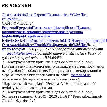
ЄВРОКУБКИ
Ліга чемпіонів
Ліга Європи
Юнацька ліга УЄФА
Ліга
конференцій
САЙТ ФУТБОЛ 24
Редакція
Соціальні мережі
Прогнози
Політика конфіденційності
Правила
сайту
facebook
УКРАЇНА
Контакти
x
youtube
Правила коментування
instagram
telegram
viber
Редакційна
політика
Україна
ЧЕМПІОНАТИ
Перша ліга
Структура власності
Друга ліга
Німеччина
ЄВРОКУБКИ
Іспанія
Англія
Італія
Бельгія
МЛС
Нідерланди
Франція
П
Ліга чемпіонів
Онлайн-медіа «Футбол 24»
Ліга Європи
Юнацька ліга УЄФА
пл. Галицька, буд. 15, м. Львів,
Ліга
конференцій
79008
Телефон +380 (32) 229-77-77
Адреса електронної пошти
—
legal@24tv.com.ua
Ідентифікатор онлайн-медіа в Реєстрі
суб’єктів у сфері медіа — R40-06058
21+
Матеріали сайту призначені для осіб старше 21 року
При цитуванні і використанні будь-яких матеріалів посилання
на "Футбол 24" обов'язкове. При цитуванні і використанні в
мережі Інтернет гіперпосилання на сайт
football24.ua
обов'язкове. Матеріали зі знаком "Спецпроект",
"Партнерський матеріал", "Реклама", "Новини компаній"
публікуємо на правах реклами.
21+
Матеріали сайту призначені для осіб старше 21 року
Усi права захищенi. © 2005 -
2026
, ПрАТ "Телерадіокомпанія
Люкс". "Футбол 24".