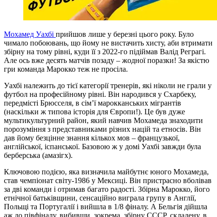
Мохамед Уахбі
прийшов лише у березні цього року. Було
чимало побоювань, що йому не вистачить хисту, аби втримати
збірну на тому рівні, куди її з 2022-го підіймав Валід Реграгі.
Але ось вже десять матчів позаду – жодної поразки! За якістю
гри команда Марокко теж не просіла.
Уахбі належить до тієї категорії тренерів, які ніколи не грали у
футбол на професійному рівні. Він народився у Схарбеку,
передмісті Брюсселя, в сім’ї марокканських мігрантів
(наскільки ж типова історія для Європи!). Це був дуже
мультикультурний район, який навчив Мохамеда знаходити
порозуміння з представниками різних націй та етносів. Він
дав йому безцінне знання кількох мов – французької,
англійської, іспанської. Базовою ж у домі Уахбі завжди була
берберська (амазігх).
Ключовою подією, яка визначила майбутнє юного Мохамеда,
став чемпіонат світу-1986 у Мексиці. Він пристрасно вболівав
за дві команди і отримав багато радості. Збірна Марокко, його
етнічної батьківщини, сенсаційно виграла групу в Англії,
Польщі та Португалії і вийшла в 1/8 фіналу. А Бельгія дійшла
аж до півфіналу, вибивши, зокрема, збірну СССР, складену, в