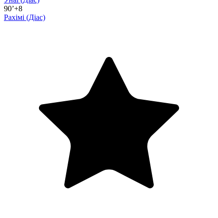
90’+8
Рахімі
(Діас)