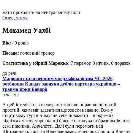
матч проходить на нейтральному полі
Огляд матчу
Мохамед Уахбі
Вік:
49 років
Посада:
головний тренер
Статистика у збірній Марокко:
7 перемог, 3 нічиїх, 0 поразок
до речі
Марокко стало першим чвертьфіналістом ЧС-2026,
розбивши Канаду завдяки дублю партнера українців –
травма зірки Баварії
реклама
А цей інтелігент в окулярах з тонкою оправою не такий
простий, яким міг здаватися ще зовсім недавно. Вже у
стартовому турі він змусив себе поважати – в окремих
відрізках матчу марокканці більше нагадували бразильців, ніж
самі підопічні Анчелотті. Далі були перемоги над
Шотландією, Гаїті та Нідерландами, тепер розтрощили Канаду