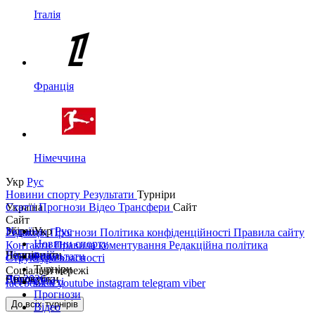
Італія
Франція
Німеччина
Укр
Рус
Новини спорту
Результати
Турніри
Україна
Статті
Прогнози
Відео
Трансфери
Сайт
Сайт
Україна
Збірні
Укр
Рус
Редакція
Прогнози
Політика конфіденційності
Правила сайту
Новини спорту
Контакти
Правила коментування
Редакційна політика
Перша ліга
Ліга націй
Чемпіонати
Результати
Структура власності
Турніри
Соціальні мережі
Друга ліга
ЧС 2026
Англія
Єврокубки
Статті
facebook
x
youtube
instagram
telegram
viber
Прогнози
Кубок України
Іспанія
Ліга чемпіонів
До всіх турнірів
Відео