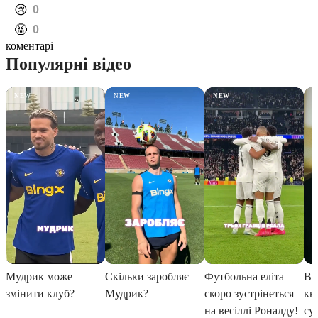
️😢
0
️🤬
0
коментарі