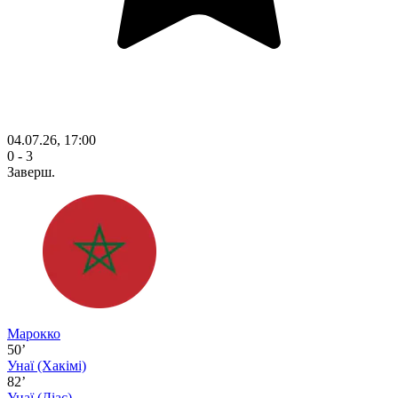
04.07.26, 17:00
0 - 3
Заверш.
Марокко
50’
Унаї
(Хакімі)
82’
Унаї
(Діас)