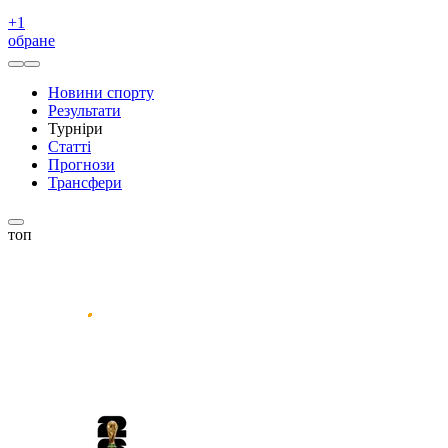
+
1
обране
Новини спорту
Результати
Турніри
Статті
Прогнози
Трансфери
топ