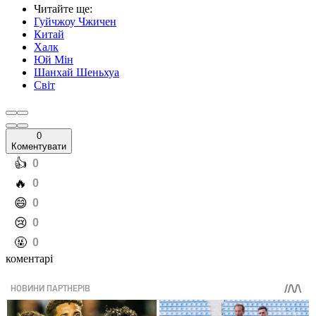
Читайте ще
:
Гуйчжоу Чжичен
Китай
Халк
Юй Мін
Шанхай Шеньхуа
Світ
0
Коментувати
️👍
0
️🔥
0
️😄
0
️😢
0
️🤬
0
коментарі