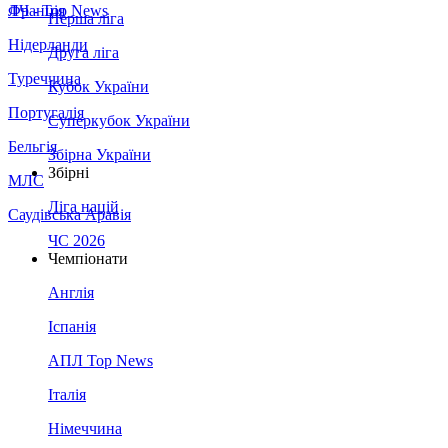
Франція
ЛЧ - Top News
Перша ліга
Нідерланди
Друга ліга
Туреччина
Кубок України
Португалія
Суперкубок України
Бельгія
Збірна України
Збірні
МЛС
Ліга націй
Саудівська Аравія
ЧС 2026
Чемпіонати
Англія
Іспанія
АПЛ Top News
Італія
Німеччина