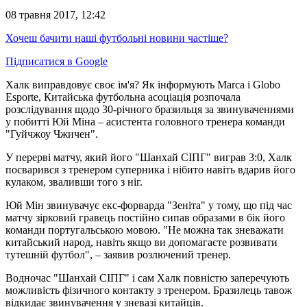
08 травня 2017, 12:42
Хочеш бачити наші футбольні новини частіше?
Підписатися в Google
Халк виправдовує своє ім'я? Як інформують Marca і Globo
Esporte, Китайська футбольна асоціація розпочала
розслідування щодо 30-річного бразильця за звинуваченнями
у побитті
Юй Міна –
асистента головного тренера команди
"Гуйчжоу Чжичен".
У перерві матчу, який його "Шанхай СІПГ" виграв 3:0, Халк
посварився з тренером суперника і нібито навіть вдарив його
кулаком, зваливши того з ніг.
Юй Мін звинувачує екс-форварда "Зеніта" у тому, що під час
матчу зірковий гравець постійно сипав образами в бік його
команди португальською мовою. "Не можна так зневажати
китайський народ, навіть якщо ви допомагаєте розвивати
тутешній футбол", – заявив розлючений тренер.
Водночас "Шанхай СІПГ" і сам Халк повністю заперечують
можливість фізичного контакту з тренером. Бразилець тавож
відкидає звинувачення у зневазі китайців.