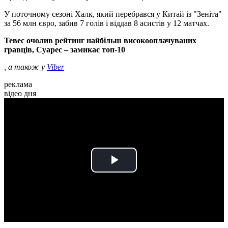
У поточному сезоні Халк, який перебрався у Китай із "Зеніта"
за 56 млн євро, забив 7 голів і віддав 8 асистів у 12 матчах.
Тевес очолив рейтинг найбільш високооплачуваних
гравців, Суарес – замикає топ-10
, а також у
Viber
реклама
відео дня
Play
Video