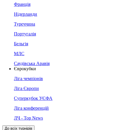
Франція
Нідерланди
Туреччина
Португалія
Бельгія
МЛС
Саудівська Аравія
Єврокубки
Ліга чемпіонів
Ліга Європи
Суперкубок УЄФА
Ліга конференцій
ЛЧ - Top News
До всіх турнірів