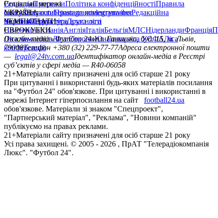
Редакція
Соціальні мережі
Прогнози
Політика конфіденційності
Правила
сайту
facebook
УКРАЇНА
Контакти
x
youtube
Правила коментування
instagram
telegram
viber
Редакційна
політика
Україна
ЧЕМПІОНАТИ
Перша ліга
Структура власності
Друга ліга
Німеччина
ЄВРОКУБКИ
Іспанія
Англія
Італія
Бельгія
МЛС
Нідерланди
Франція
П
Ліга чемпіонів
Онлайн-медіа «Футбол 24»
Ліга Європи
Юнацька ліга УЄФА
пл. Галицька, буд. 15, м. Львів,
Ліга
конференцій
79008
Телефон +380 (32) 229-77-77
Адреса електронної пошти
—
legal@24tv.com.ua
Ідентифікатор онлайн-медіа в Реєстрі
суб’єктів у сфері медіа — R40-06058
21+
Матеріали сайту призначені для осіб старше 21 року
При цитуванні і використанні будь-яких матеріалів посилання
на "Футбол 24" обов'язкове. При цитуванні і використанні в
мережі Інтернет гіперпосилання на сайт
football24.ua
обов'язкове. Матеріали зі знаком "Спецпроект",
"Партнерський матеріал", "Реклама", "Новини компаній"
публікуємо на правах реклами.
21+
Матеріали сайту призначені для осіб старше 21 року
Усi права захищенi. © 2005 -
2026
, ПрАТ "Телерадіокомпанія
Люкс". "Футбол 24".