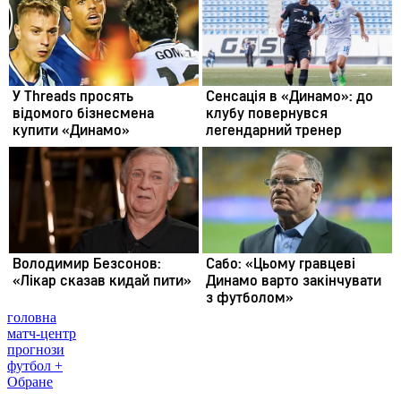
головна
матч-центр
прогнози
футбол +
Обране