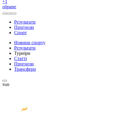
+
1
обране
Результати
Прогнози
Спорт
Новини спорту
Результати
Турніри
Статті
Прогнози
Трансфери
топ