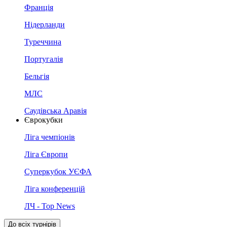
Франція
Нідерланди
Туреччина
Португалія
Бельгія
МЛС
Саудівська Аравія
Єврокубки
Ліга чемпіонів
Ліга Європи
Суперкубок УЄФА
Ліга конференцій
ЛЧ - Top News
До всіх турнірів