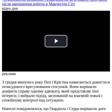
після завершення роботи в Манчестер Сіті
відео дня
Play
Video
реклама
З грудня минулого року Пеп і Крістіна намагаються домогтися
позасудового врегулювання стосунків. Вони вирішили
довірити справу одному адвокату, який представляє їхні
інтереси, і вибрали підхід, заснований на взаємній повазі і
спокійному контролі над ситуацією.
Навесні повідомлялося, що Гвардіола і Серра вирішили дати