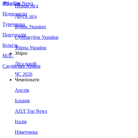
Франція
ЛЧ - Top News
Перша ліга
Нідерланди
Друга ліга
Туреччина
Кубок України
Португалія
Суперкубок України
Бельгія
Збірна України
Збірні
МЛС
Ліга націй
Саудівська Аравія
ЧС 2026
Чемпіонати
Англія
Іспанія
АПЛ Top News
Італія
Німеччина