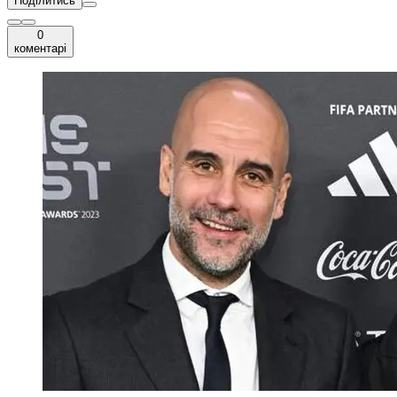
Поділитись
0
коментарі