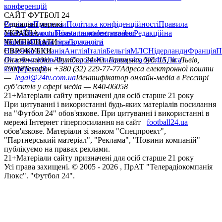
конференцій
САЙТ ФУТБОЛ 24
Редакція
Соціальні мережі
Прогнози
Політика конфіденційності
Правила
сайту
facebook
УКРАЇНА
Контакти
x
youtube
Правила коментування
instagram
telegram
viber
Редакційна
політика
Україна
ЧЕМПІОНАТИ
Перша ліга
Структура власності
Друга ліга
Німеччина
ЄВРОКУБКИ
Іспанія
Англія
Італія
Бельгія
МЛС
Нідерланди
Франція
П
Ліга чемпіонів
Онлайн-медіа «Футбол 24»
Ліга Європи
Юнацька ліга УЄФА
пл. Галицька, буд. 15, м. Львів,
Ліга
конференцій
79008
Телефон +380 (32) 229-77-77
Адреса електронної пошти
—
legal@24tv.com.ua
Ідентифікатор онлайн-медіа в Реєстрі
суб’єктів у сфері медіа — R40-06058
21+
Матеріали сайту призначені для осіб старше 21 року
При цитуванні і використанні будь-яких матеріалів посилання
на "Футбол 24" обов'язкове. При цитуванні і використанні в
мережі Інтернет гіперпосилання на сайт
football24.ua
обов'язкове. Матеріали зі знаком "Спецпроект",
"Партнерський матеріал", "Реклама", "Новини компаній"
публікуємо на правах реклами.
21+
Матеріали сайту призначені для осіб старше 21 року
Усi права захищенi. © 2005 -
2026
, ПрАТ "Телерадіокомпанія
Люкс". "Футбол 24".