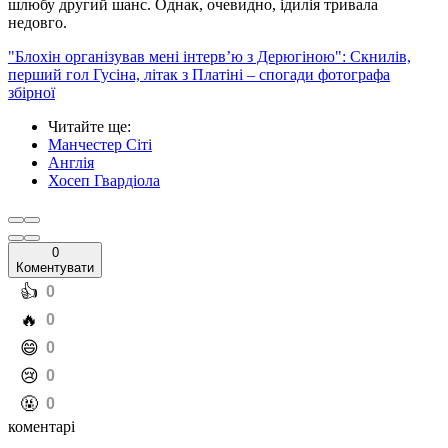
шлюбу другий шанс. Однак, очевидно, ідилія тривала
недовго.
"Блохін організував мені інтерв’ю з Дерюгіною": Скнилів,
перший гол Гусіна, літак з Платіні – спогади фотографа
збірної
Читайте ще
:
Манчестер Сіті
Англія
Хосеп Гвардіола
0
Коментувати
️👍
0
️🔥
0
️😄
0
️😢
0
️🤬
0
коментарі