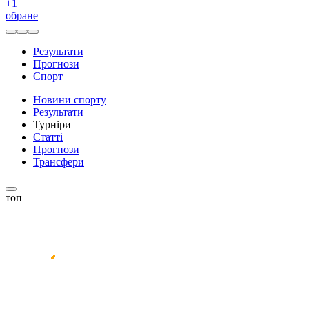
+
1
обране
Результати
Прогнози
Спорт
Новини спорту
Результати
Турніри
Статті
Прогнози
Трансфери
топ