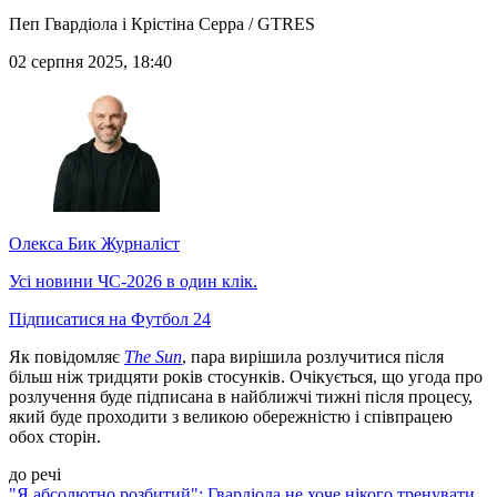
Пеп Гвардіола і Крістіна Серра / GTRES
02 серпня 2025, 18:40
Олекса Бик
Журналіст
Усі новини ЧС-2026 в один клік.
Підписатися на Футбол 24
Як повідомляє
The Sun
, пара вирішила розлучитися після
більш ніж тридцяти років стосунків. Очікується, що угода про
розлучення буде підписана в найближчі тижні після процесу,
який буде проходити з великою обережністю і співпрацею
обох сторін.
до речі
"Я абсолютно розбитий": Гвардіола не хоче нікого тренувати