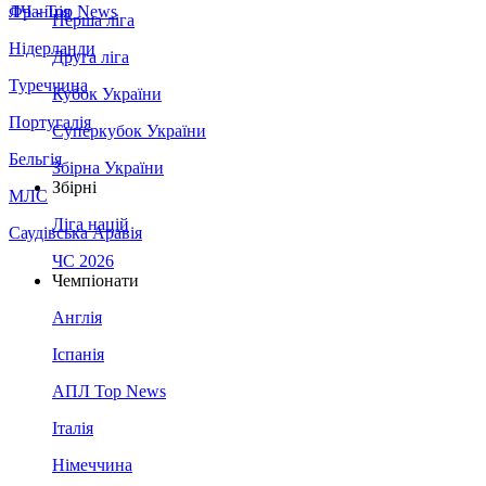
Франція
ЛЧ - Top News
Перша ліга
Нідерланди
Друга ліга
Туреччина
Кубок України
Португалія
Суперкубок України
Бельгія
Збірна України
Збірні
МЛС
Ліга націй
Саудівська Аравія
ЧС 2026
Чемпіонати
Англія
Іспанія
АПЛ Top News
Італія
Німеччина