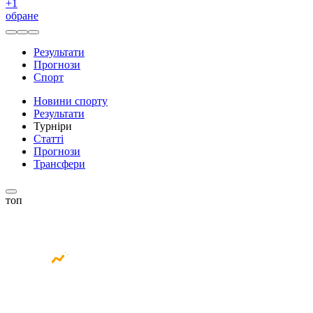
+
1
обране
Результати
Прогнози
Спорт
Новини спорту
Результати
Турніри
Статті
Прогнози
Трансфери
топ