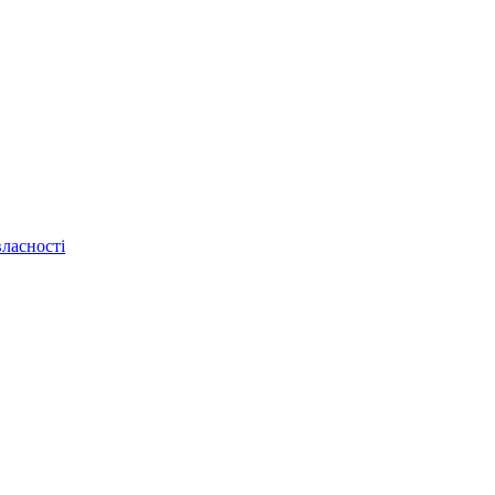
ласності