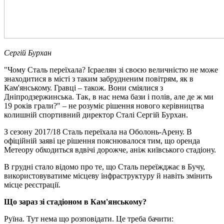
Сергій Бурхан
"Чому Сталь переїхала? Ісраелян зі своєю величністю не може
знаходитися в місті з таким забрудненим повітрям, як в
Кам'янському. Гравці – також. Вони сміялися з
Дніпродзержинська. Так, в нас нема бази і полів, але де ж ми
19 років грали?" – не розуміє рішення нового керівництва
колишній спортивний директор Сталі Сергій Бурхан.
З сезону 2017/18 Сталь переїхала на Оболонь-Арену. В
офіційній заяві це рішення пояснювалося тим, що оренда
Метеору обходиться вдвічі дорожче, аніж київського стадіону.
В грудні стало відомо про те, що Сталь переїжджає в Бучу,
використовуватиме місцеву інфраструктуру й навіть змінить
місце реєстрації.
Що зараз зі стадіоном в Кам'янському?
Руїна. Тут нема що розповідати. Це треба бачити: