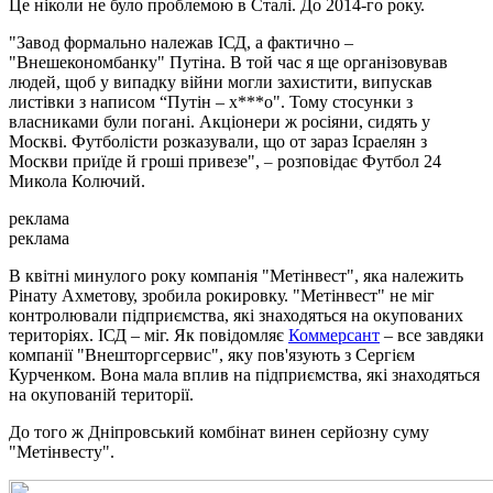
Це ніколи не було проблемою в Сталі. До 2014-го року.
"Завод формально належав ІСД, а фактично –
"Внешекономбанку" Путіна. В той час я ще організовував
людей, щоб у випадку війни могли захистити, випускав
листівки з написом “Путін – х***о". Тому стосунки з
власниками були погані. Акціонери ж росіяни, сидять у
Москві. Футболісти розказували, що от зараз Ісраелян з
Москви приїде й гроші привезе",
розповідає Футбол 24
–
Микола Колючий.
реклама
реклама
В квітні минулого року компанія "Метінвест", яка належить
Рінату Ахметову, зробила рокировку. "Метінвест" не міг
контролювали підприємства, які знаходяться на окупованих
територіях. ІСД – міг. Як повідомляє
Коммерсант
– все завдяки
компанії "Внешторгсервис", яку пов'язують з Сергієм
Курченком. Вона мала вплив на підприємства, які знаходяться
на окупованій території.
До того ж Дніпровський комбінат винен серйозну суму
"Метінвесту".