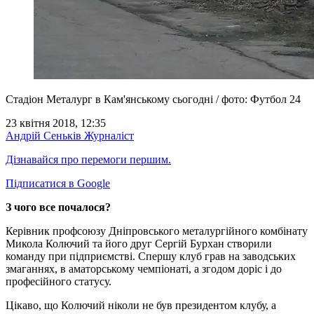
Стадіон Металург в Кам'янському сьогодні / фото: Футбол 24
23 квітня 2018, 12:35
Андрій Сеньків
Журналіст
Дізнавайся про перемоги першим.
Підписатися в Google
З чого все почалося?
Керівник профсоюзу Дніпровського металургійного комбінату
Микола Колючий та його друг Сергій Бурхан створили
команду при підприємстві. Спершу клуб грав на заводських
змаганнях, в аматорському чемпіонаті, а згодом доріс і до
професійного статусу.
Цікаво, що Колючий ніколи не був президентом клубу, а