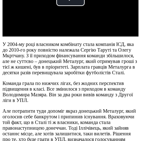
Play
Video
У 2004-му році власником комбінату стала компанія ІСД, яка
до 2010-го року повністю належала Сергію Таруті та Олегу
Мкртчану. З її приходом фінансування команди збільшилося,
але не суттєво – донецький Металург, який отримував гроші з
тієї ж кишені, був в пріоритеті. Зарплата гравців Металурга в
десятки разів перевищувала заробітки футболістів Сталі.
Команда грала по нижчих лігах, без жодних перспектив
підвищення в класі. Все змінилося з приходом в команду
Володимира Мазяра. Він за два роки вивів команду з Другої
ліги в УПЛ.
Але потрапити туди допоміг якраз донецький Металург, який
оголосив себе банкрутом і припинив існування. Враховуючи
той факт, що в Сталі ті ж власники, команда стала
правонаступницею донеччан. Тоді Іллічівець, який зайняв
останнє місце, але хотів залишитися, таки вилетів. Рішення
про те, хто буде грати в УПЛ, визначалося голосуванням