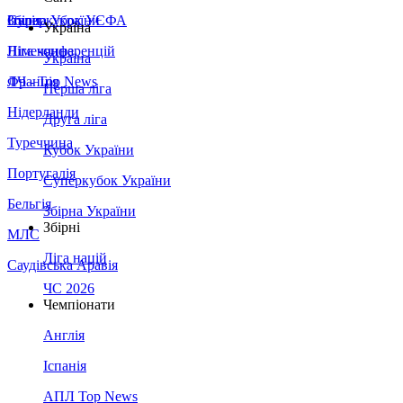
Збірна України
Італія
Суперкубок УЄФА
Україна
Німеччина
Ліга конференцій
Україна
Франція
ЛЧ - Top News
Перша ліга
Нідерланди
Друга ліга
Туреччина
Кубок України
Португалія
Суперкубок України
Бельгія
Збірна України
Збірні
МЛС
Ліга націй
Саудівська Аравія
ЧС 2026
Чемпіонати
Англія
Іспанія
АПЛ Top News