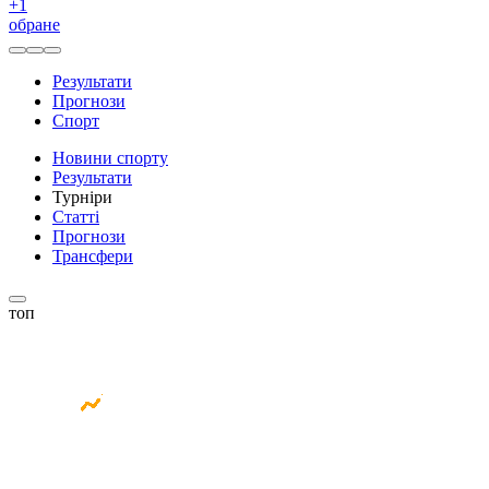
+
1
обране
Результати
Прогнози
Спорт
Новини спорту
Результати
Турніри
Статті
Прогнози
Трансфери
топ