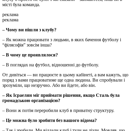
місті була команда.
реклама
реклама
– Чому ви пішли з клубу?
– Як можна працювати з людьми, в яких бачення футболу і
“філясофія” зовсім інша?
– В чому це проявлялося?
– В поглядах на футбол, відношенні до футболу.
От дивіться — ви працюєте в цьому кабінеті, а вам кажуть, що
поряд з вами працюватиме ще одна людина. Ви спробували і
зрозуміли, що незручно. Або ви йдете, або він.
–
Як Ісраелян міг приймати рішення, якщо Сталь була
громадською організацією?
– Вони ж потім переробили клуб в приватну структуру.
–
Це можна було зробити без вашого відома?
– Так і зробили. Ми віддали клуб і туди не лізли. Мовляв, що