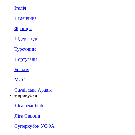
Італія
Німеччина
Франція
Нідерланди
Туреччина
Португалія
Бельгія
МЛС
Саудівська Аравія
Єврокубки
Ліга чемпіонів
Ліга Європи
Суперкубок УЄФА