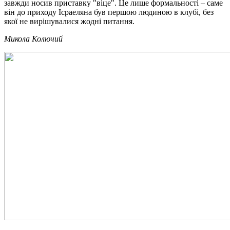
завжди носив приставку "віце". Це лише формальності – саме
він до приходу Ісраеляна був першою людиною в клубі, без
якої не вирішувалися жодні питання.
Микола Колючий