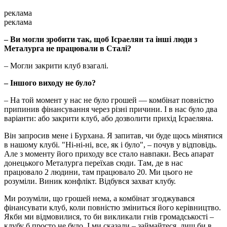
реклама
реклама
–
Ви могли зробити так, щоб Ісраелян та інші люди з
Металурга не працювали в Сталі?
– Могли закрити клуб взагалі.
–
Іншого виходу не було?
– На той момент у нас не було грошей — комбінат повністю
припинив фінансування через різні причини. І в нас було два
варіанти: або закрити клуб, або дозволити прихід Ісраеляна.
Він запросив мене і Бурхана. Я запитав, чи буде щось мінятися
в нашому клубі. "Ні-ні-ні, все, як і було", – почув у відповідь.
Але з моменту його приходу все стало навпаки. Весь апарат
донецького Металурга переїхав сюди. Там, де в нас
працювало 2 людини, там працювало 20. Ми цього не
розуміли. Виник конфлікт. Відбувся захват клубу.
Ми розуміли, що грошей нема, а комбінат згоджувався
фінансувати клуб, коли повністю зміниться його керівництво.
Якби ми відмовилися, то би викликали гнів громадськості –
клубу б просто не було. І ми сказали – займайтеся, лиш би в