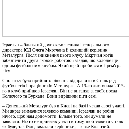
Ісраелян – близький друг екс-власника і генерального
директора ІСД Олега Мкртчана й колишній керівник
Металурга. Після зникнення цього клубу Мкртчан хотів
забезпечити друга якоюсь роботою і згадав, що володіє ще
одним футбольним клубом. Який ще й пробився в Прем'єр-
лігу.
Спочатку було прийнято рішення відправити в Сталь ряд
футболістів і працівників Металурга. А 19-го листопада 2015-
го в клуб прийшов Ісраелян. Він не виганяв зі своїх посад
Колючого та Бурхана. Вони вирішили піти самі.
– Донецький Металург був в Києві на базі і чекав своєї участі.
Ми якраз займалися заявкою команди. Ісраелян не робив
нічого, щоб нам допомогти. Більше того, ми думали не
заявляти. Ніхто не приймав участі в тому, щоб заявити Сталь –
як буде, так буде, вважали керівники, – каже Колючий.