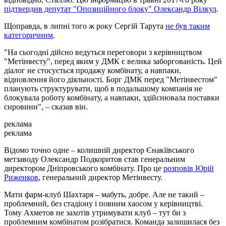
підтвердив депутат "Опозиційного блоку" Олександр Вілкул
.
Щоправда, в липні того ж року Сергій Тарута
не був таким
категоричним
.
"На сьогодні дійсно ведуться переговори з керівництвом
"Метінвесту", перед яким у ДМК є велика заборгованість. Цей
діалог не стосується продажу комбінату, а навпаки,
відновлення його діяльності. Борг ДМК перед "Метінвестом"
планують структурувати, щоб в подальшому компанія не
блокувала роботу комбінату, а навпаки, здійснювала поставки
сировини", – сказав він.
реклама
реклама
Відомо точно одне
колишній директор Єнакіївського
–
метзаводу Олександр Подкоритов став генеральним
директором Дніпровського комбінату. Про це
розповів Юрій
Риженков
, генеральний директор Метінвесту.
Мати фарм-клуб Шахтаря – мабуть, добре. Але не такий –
проблемний, без стадіону і повним хаосом у керівництві.
Тому Ахметов не захотів утримувати клуб – тут би з
проблемним комбінатом розібратися. Команда залишилася без