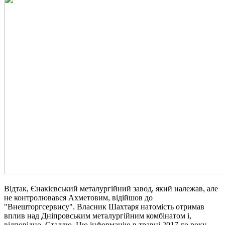
Відтак, Єнакієвський металургійний завод, який належав, але
не контролювався Ахметовим, відійшов до
"Внешторгсервису". Власник Шахтаря натомість отримав
вплив над Дніпровським металургійним комбінатом і,
відповідно, Сталлю. Цю інформацію в травні 2017-го року