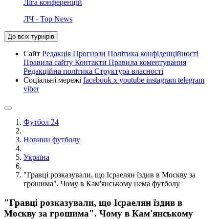
Ліга конференцій
ЛЧ - Top News
До всіх турнірів
Сайт
Редакція
Прогнози
Політика конфіденційності
Правила сайту
Контакти
Правила коментування
Редакційна політика
Структура власності
Соціальні мережі
facebook
x
youtube
instagram
telegram
viber
Футбол 24
Новини футболу
Україна
"Гравці розказували, що Ісраелян їздив в Москву за
грошима". Чому в Кам'янському нема футболу
"Гравці розказували, що Ісраелян їздив в
Москву за грошима". Чому в Кам'янському