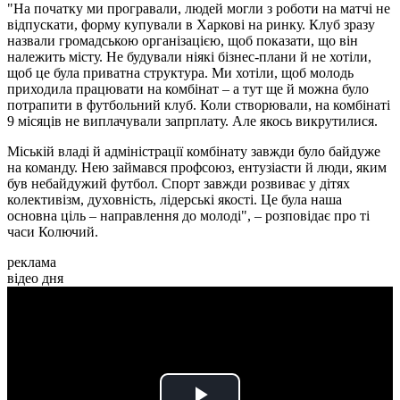
"На початку ми програвали, людей могли з роботи на матчі не
відпускати, форму купували в Харкові на ринку. Клуб зразу
назвали громадською організацією, щоб показати, що він
належить місту. Не будували ніякі бізнес-плани й не хотіли,
щоб це була приватна структура. Ми хотіли, щоб молодь
приходила працювати на комбінат – а тут ще й можна було
потрапити в футбольний клуб. Коли створювали, на комбінаті
9 місяців не виплачували запрплату. Але якось викрутилися.
Міській владі й адміністрації комбінату завжди було байдуже
на команду. Нею займався профсоюз, ентузіасти й люди, яким
був небайдужий футбол. Спорт завжди розвиває у дітях
колективізм, духовність, лідерські якості. Це була наша
основна ціль – направлення до молоді", – розповідає про ті
часи Колючий.
реклама
відео дня