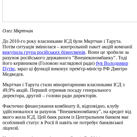
Олег Мкртчан
До 2010-го року власниками ІСД були Мкртчан і Тарута.
Потім ситуація змінилася – контрольний пакет акцій компанії
викупила група російських бізнесменів
. Вони це зробили за
рахунок російського державного "Внешекономбанку". Тоді
його керівником (Головою наглядової ради)
був Володимир
Путін
, зараз ці функції виконує прем'єр-міністр РФ Дмитро
Медведєв.
Мкртчан і Тарута стали міноритарними власниками ІСД з
49,9% акцій. Перший отримав посаду генерального
директора, другий – голови ради директорів.
Фактично фінансування комбінату й, відповідно, клубу
здійснювалося за рахунок "Внешекономбанку", на кредит від
якого жила ІСД. Цей банк разом із Центральним банком має
особливий статус в Росії й навіть не потребує банківської
ліцензії.