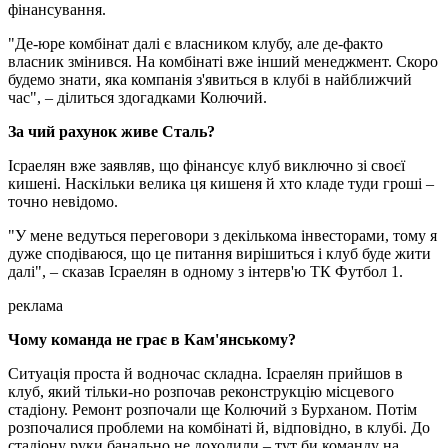
фінансування.
"Де-юре комбінат далі є власником клубу, але де-факто
власник змінився. На комбінаті вже інший менеджмент. Скоро
будемо знати, яка компанія з'явиться в клубі в найближчий
час", – ділиться здогадками Колючий.
За чий рахунок живе Сталь?
Ісраелян вже заявляв, що фінансує клуб виключно зі своєї
кишені. Наскільки велика ця кишеня й хто кладе туди гроші –
точно невідомо.
"У мене ведуться переговори з декількома інвесторами, тому я
дуже сподіваюся, що це питання вирішиться і клуб буде жити
далі", – сказав Ісраелян в одному з інтерв'ю ТК Футбол 1.
реклама
Чому команда не грає в Кам'янському?
Ситуація проста й водночас складна. Ісраелян прийшов в
клуб, який тільки-но розпочав реконструкцію місцевого
стадіону. Ремонт розпочали ще Колючий з Бурханом. Потім
розпочалися проблеми на комбінаті й, відповідно, в клубі. До
стадіону руки банально не доходили – тут би команду на