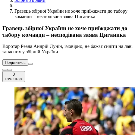
Збірна України
Гравець збірної України не хоче приїжджати до табору
команди – несподівана заява Циганика
Гравець збірної України не хоче приїжджати до
табору команди – несподівана заява Циганика
Воротар Реала Андрій Лунін, імовірно, не бажає сидіти на лаві
запасних у збірній України.
Поділитись
0
коментарі