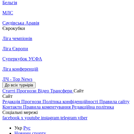
Бельгія
МЛС
Саудівська Аравія
Єврокубки
Ліга чемпіонів
Ліга Європи
Суперкубок УЄФА
Ліга конференцій
ЛЧ - Top News
До всіх турнірів
Статті
Прогнози
Відео
Трансфери
Сайт
Сайт
Редакція
Прогнози
Політика конфіденційності
Правила сайту
Контакти
Правила коментування
Редакційна політика
Соціальні мережі
facebook
x
youtube
instagram
telegram
viber
Укр
Рус
Новини спорту