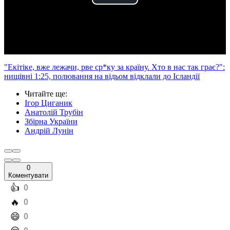
Play
Video
"Екітіке, вже лежачи, рве ср*ку за країну. Хто в нас так грає?":
нищівні 1:25, полювання на відьом відклали до Ісландії
Читайте ще
:
Ігор Циганик
Анатолій Трубін
Збірна України
Андрій Лунін
0
Коментувати
️👍
0
️🔥
0
️😄
0