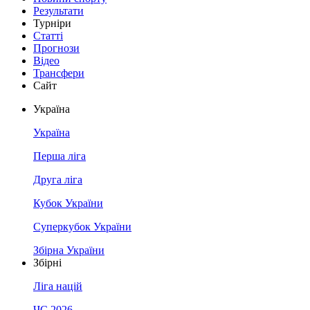
Результати
Турніри
Статті
Прогнози
Відео
Трансфери
Сайт
Україна
Україна
Перша ліга
Друга ліга
Кубок України
Суперкубок України
Збірна України
Збірні
Ліга націй
ЧС 2026