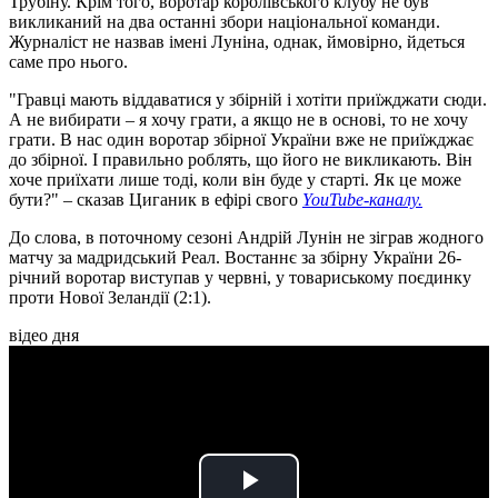
Трубіну. Крім того, воротар королівського клубу не був
викликаний на два останні збори національної команди.
Журналіст не назвав імені Луніна, однак, ймовірно, йдеться
саме про нього.
"Гравці мають віддаватися у збірній і хотіти приїжджати сюди.
А не вибирати – я хочу грати, а якщо не в основі, то не хочу
грати. В нас один воротар збірної України вже не приїжджає
до збірної. І правильно роблять, що його не викликають. Він
хоче приїхати лише тоді, коли він буде у старті. Як це може
бути?" – сказав Циганик в ефірі свого
YouTube-каналу.
До слова, в поточному сезоні Андрій Лунін не зіграв жодного
матчу за мадридський Реал. Востаннє за збірну України 26-
річний воротар виступав у червні, у товариському поєдинку
проти Нової Зеландії (2:1).
відео дня