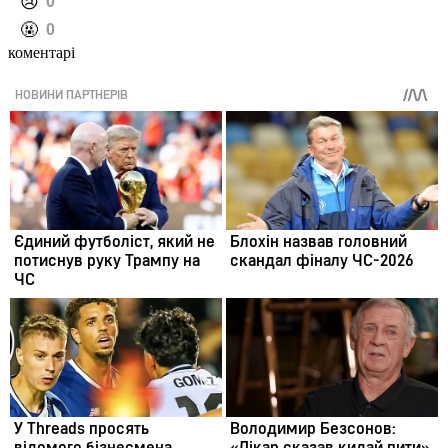
️😢
0
️🤬
0
коментарі