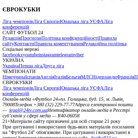
ЄВРОКУБКИ
Ліга чемпіонів
Ліга Європи
Юнацька ліга УЄФА
Ліга
конференцій
САЙТ ФУТБОЛ 24
Редакція
Прогнози
Політика конфіденційності
Правила
сайту
Контакти
Правила коментування
Редакційна політика
Соціальні мережі
facebook
x
youtube
instagram
telegram
viber
УКРАЇНА
Україна
Перша ліга
Друга ліга
ЧЕМПІОНАТИ
Німеччина
Іспанія
Англія
Італія
Бельгія
МЛС
Нідерланди
Франція
П
ЄВРОКУБКИ
Ліга чемпіонів
Ліга Європи
Юнацька ліга УЄФА
Ліга
конференцій
Онлайн-медіа «Футбол 24»
пл. Галицька, буд. 15, м. Львів,
79008
Телефон +380 (32) 229-77-77
Адреса електронної пошти
—
legal@24tv.com.ua
Ідентифікатор онлайн-медіа в Реєстрі
суб’єктів у сфері медіа — R40-06058
21+
Матеріали сайту призначені для осіб старше 21 року
При цитуванні і використанні будь-яких матеріалів посилання
на "Футбол 24" обов'язкове. При цитуванні і використанні в
мережі Інтернет гіперпосилання на сайт
football24.ua