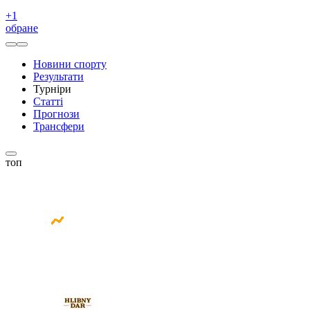
+
1
обране
Новини спорту
Результати
Турніри
Статті
Прогнози
Трансфери
топ