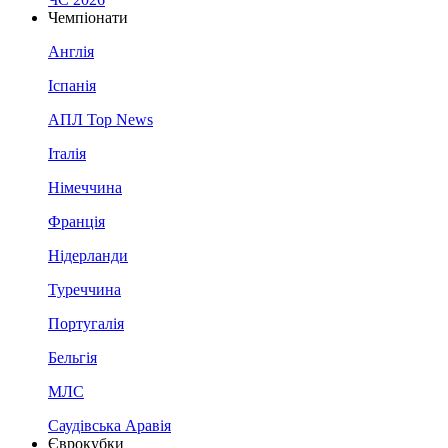
Чемпіонати
Англія
Іспанія
АПЛ Top News
Італія
Німеччина
Франція
Нідерланди
Туреччина
Португалія
Бельгія
МЛС
Саудівська Аравія
Єврокубки