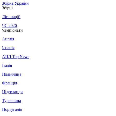
Збірна України
Збірні
Ліга націй
ЧС 2026
Чемпіонати
Англія
Іспанія
АПЛ Top News
Італія
Німеччина
Франція
Нідерланди
Туреччина
Португалія