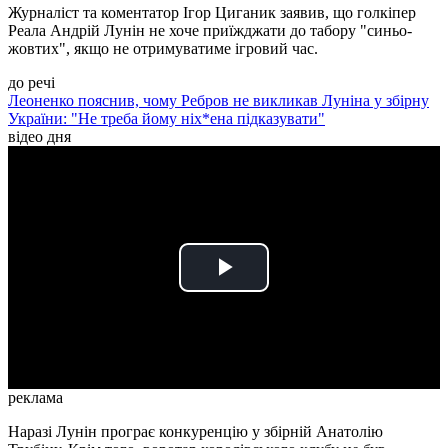
Журналіст та коментатор Ігор Циганик заявив, що голкіпер
Реала Андрій Лунін не хоче приїжджати до табору "синьо-
жовтих", якщо не отримуватиме ігровий час.
до речі
Леоненко пояснив, чому Ребров не викликав Луніна у збірну
України: "Не треба йому ніх*ена підказувати"
відео дня
Play
Video
реклама
Наразі Лунін програє конкуренцію у збірній Анатолію