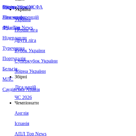
Збірна України
Італія
Суперкубок УЄФА
Україна
Німеччина
Ліга конференцій
Україна
Франція
ЛЧ - Top News
Перша ліга
Нідерланди
Друга ліга
Туреччина
Кубок України
Португалія
Суперкубок України
Бельгія
Збірна України
Збірні
МЛС
Ліга націй
Саудівська Аравія
ЧС 2026
Чемпіонати
Англія
Іспанія
АПЛ Top News