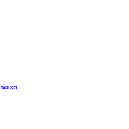
ласності