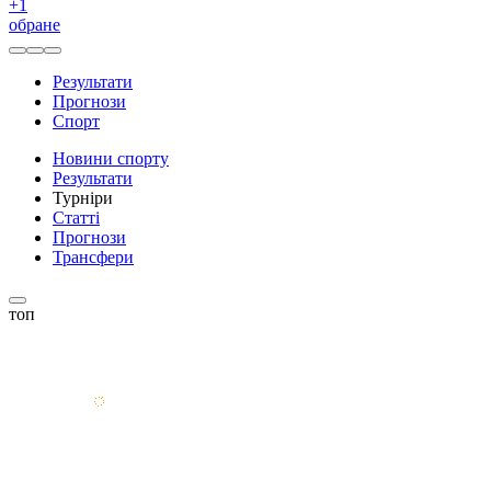
+
1
обране
Результати
Прогнози
Спорт
Новини спорту
Результати
Турніри
Статті
Прогнози
Трансфери
топ