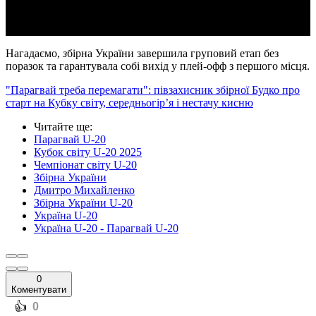
Нагадаємо,
з
бірна України завершила груповий етап без
поразок та гарантувала собі вихід у плей-офф з першого місця.
"Парагвай треба перемагати": півзахисник збірної Будко про
старт на Кубку світу, середньогір’я і нестачу кисню
Читайте ще
:
Парагвай U-20
Кубок світу U-20 2025
Чемпіонат світу U-20
Збірна України
Дмитро Михайленко
Збірна України U-20
Україна U-20
Україна U-20 - Парагвай U-20
0
Коментувати
️👍
0