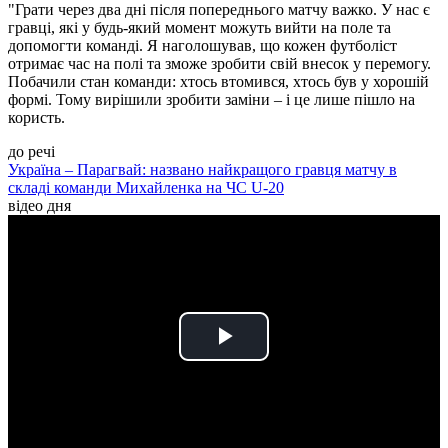
"Грати через два дні після попереднього матчу важко. У нас є
гравці, які у будь-який момент можуть вийти на поле та
допомогти команді. Я наголошував, що кожен футболіст
отримає час на полі та зможе зробити свій внесок у перемогу.
Побачили стан команди: хтось втомився, хтось був у хорошій
формі. Тому вирішили зробити заміни – і це лише пішло на
користь.
до речі
Україна – Парагвай: названо найкращого гравця матчу в
складі команди Михайленка на ЧС U-20
відео дня
Play
Video