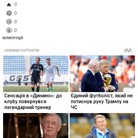
️🔥
0
️😄
0
️😢
0
️🤬
0
коментарі