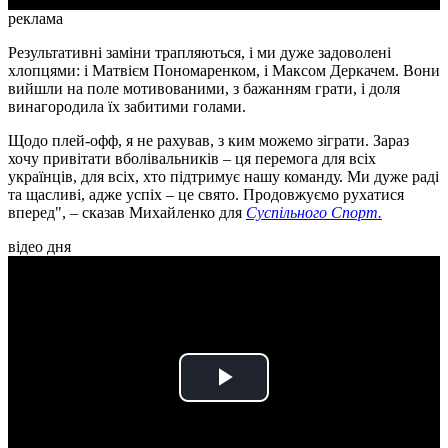
реклама
Результативні заміни трапляються, і ми дуже задоволені
хлопцями: і Матвієм Пономаренком, і Максом Деркачем. Вони
вийшли на поле мотивованими, з бажанням грати, і доля
винагородила їх забитими голами.
Щодо плей-офф, я не рахував, з ким можемо зіграти. Зараз
хочу привітати вболівальників – ця перемога для всіх
українців, для всіх, хто підтримує нашу команду. Ми дуже раді
та щасливі, адже успіх – це свято. Продовжуємо рухатися
вперед", – сказав Михайленко для
Суспільного Спорт.
відео дня
Play
Video