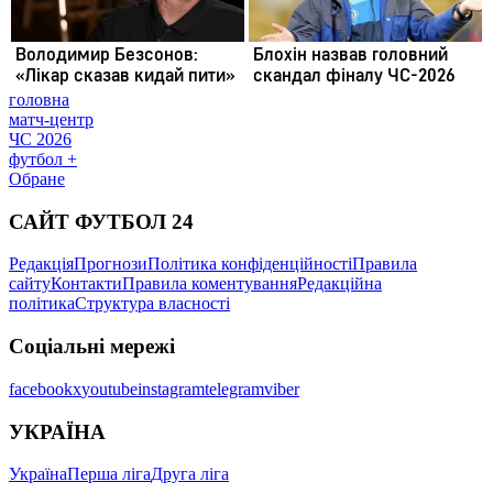
головна
матч-центр
ЧС 2026
футбол +
Обране
САЙТ ФУТБОЛ 24
Редакція
Прогнози
Політика конфіденційності
Правила
сайту
Контакти
Правила коментування
Редакційна
політика
Структура власності
Соціальні мережі
facebook
x
youtube
instagram
telegram
viber
УКРАЇНА
Україна
Перша ліга
Друга ліга