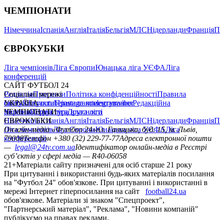
ЧЕМПІОНАТИ
Німеччина
Іспанія
Англія
Італія
Бельгія
МЛС
Нідерланди
Франція
П
ЄВРОКУБКИ
Ліга чемпіонів
Ліга Європи
Юнацька ліга УЄФА
Ліга
конференцій
САЙТ ФУТБОЛ 24
Редакція
Соціальні мережі
Прогнози
Політика конфіденційності
Правила
сайту
facebook
УКРАЇНА
Контакти
x
youtube
Правила коментування
instagram
telegram
viber
Редакційна
політика
Україна
ЧЕМПІОНАТИ
Перша ліга
Структура власності
Друга ліга
Німеччина
ЄВРОКУБКИ
Іспанія
Англія
Італія
Бельгія
МЛС
Нідерланди
Франція
П
Ліга чемпіонів
Онлайн-медіа «Футбол 24»
Ліга Європи
Юнацька ліга УЄФА
пл. Галицька, буд. 15, м. Львів,
Ліга
конференцій
79008
Телефон +380 (32) 229-77-77
Адреса електронної пошти
—
legal@24tv.com.ua
Ідентифікатор онлайн-медіа в Реєстрі
суб’єктів у сфері медіа — R40-06058
21+
Матеріали сайту призначені для осіб старше 21 року
При цитуванні і використанні будь-яких матеріалів посилання
на "Футбол 24" обов'язкове. При цитуванні і використанні в
мережі Інтернет гіперпосилання на сайт
football24.ua
обов'язкове. Матеріали зі знаком "Спецпроект",
"Партнерський матеріал", "Реклама", "Новини компаній"
публікуємо на правах реклами.