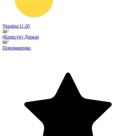
Україна U-20
46’
(Кревсун)
Деркач
80’
Пономаренко