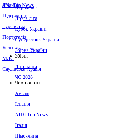
Франція
ЛЧ - Top News
Перша ліга
Нідерланди
Друга ліга
Туреччина
Кубок України
Португалія
Суперкубок України
Бельгія
Збірна України
Збірні
МЛС
Ліга націй
Саудівська Аравія
ЧС 2026
Чемпіонати
Англія
Іспанія
АПЛ Top News
Італія
Німеччина