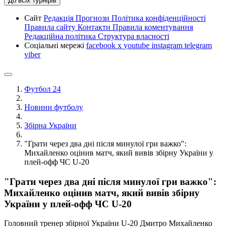
До всіх турнірів
Сайт
Редакція
Прогнози
Політика конфіденційності
Правила сайту
Контакти
Правила коментування
Редакційна політика
Структура власності
Соціальні мережі
facebook
x
youtube
instagram
telegram
viber
Футбол 24
Новини футболу
Збірна України
"Грати через два дні після минулої гри важко":
Михайленко оцінив матч, який вивів збірну України у
плей-офф ЧС U-20
"Грати через два дні після минулої гри важко":
Михайленко оцінив матч, який вивів збірну
України у плей-офф ЧС U-20
Головний тренер збірної України U-20 Дмитро Михайленко