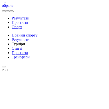
+
1
обране
Результати
Прогнози
Спорт
Новини спорту
Результати
Турніри
Статті
Прогнози
Трансфери
топ