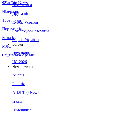
Франція
ЛЧ - Top News
Перша ліга
Нідерланди
Друга ліга
Туреччина
Кубок України
Португалія
Суперкубок України
Бельгія
Збірна України
Збірні
МЛС
Ліга націй
Саудівська Аравія
ЧС 2026
Чемпіонати
Англія
Іспанія
АПЛ Top News
Італія
Німеччина