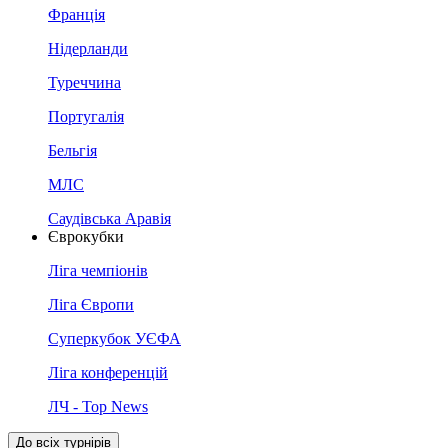
Франція
Нідерланди
Туреччина
Португалія
Бельгія
МЛС
Саудівська Аравія
Єврокубки
Ліга чемпіонів
Ліга Європи
Суперкубок УЄФА
Ліга конференцій
ЛЧ - Top News
До всіх турнірів