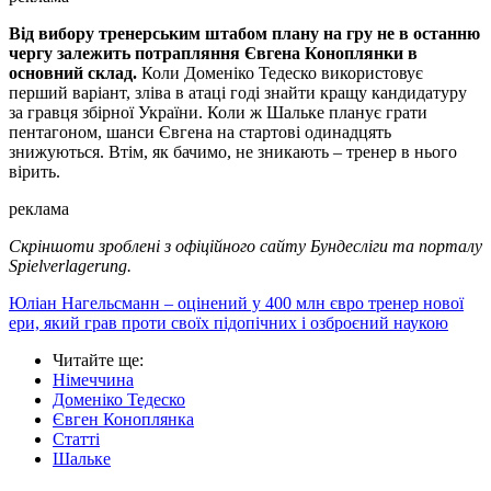
Від вибору тренерським штабом плану на гру не в останню
чергу залежить потрапляння Євгена Коноплянки в
основний склад.
Коли Доменіко Тедеско використовує
перший варіант, зліва в атаці годі знайти кращу кандидатуру
за гравця збірної України. Коли ж Шальке планує грати
пентагоном, шанси Євгена на стартові одинадцять
знижуються. Втім, як бачимо, не зникають – тренер в нього
вірить.
реклама
Скріншоти зроблені з офіційного сайту Бундесліги та порталу
Spielverlagerung.
Юліан Нагельсманн – оцінений у 400 млн євро тренер нової
ери, який грав проти своїх підопічних і озброєний наукою
Читайте ще
:
Німеччина
Доменіко Тедеско
Євген Коноплянка
Статті
Шальке