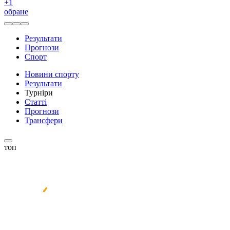
+
1
обране
Результати
Прогнози
Спорт
Новини спорту
Результати
Турніри
Статті
Прогнози
Трансфери
топ