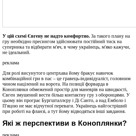
У цій схемі Євгену не надто комфортно.
За такого плану на
гру необхідно пресингом здійснювати постійний тиск на
суперника та відбирати м'яч, в чому українець, м'яко кажучи,
не ідеальний.
реклама
Для ролі висунутого центрхава йому бракує навичок
комбінаційної гри в пас – це гравець-індивідуаліст, головним
чином націлений на ворота. На позиції форварда в
Коноплянки обмежений простір для маневрів на швидкості,
Євген змушений вести більш контактну гру з оборонцями. У
цьому він програє Бургшталлєру і Ді Санто, а над Емболо і
П'яцою не має відчутної переваги. Українець найгостріший
при роботі на фланзі, а тут йому відводяться інші завдання.
Які ж перспективи в Коноплянки?
реклама