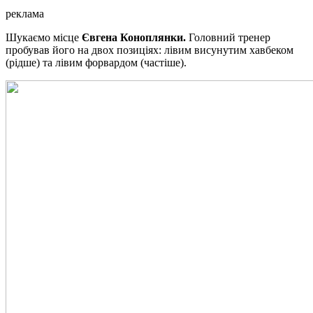
реклама
Шукаємо місце
Євгена Коноплянки.
Головний тренер
пробував його на двох позиціях: лівим висунутим хавбеком
(рідше) та лівим форвардом (частіше).