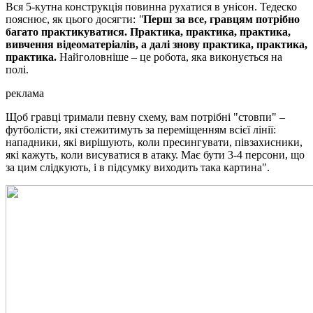
Вся 5-кутна конструкція повинна рухатися в унісон. Тедеско
пояснює, як цього досягти:
"
Перш за все, гравцям потрібно
багато практикуватися. Практика, практика, практика,
вивчення відеоматеріалів, а далі знову практика, практика,
практика.
Найголовніше – це робота, яка виконується на
полі.
реклама
Щоб гравці тримали певну схему, вам потрібні "стовпи" –
футболісти, які стежитимуть за переміщенням всієї лінії:
нападники, які вирішують, коли пресингувати, півзахисники,
які кажуть, коли висуватися в атаку. Має бути 3-4 персони, що
за цим слідкують, і в підсумку виходить така картина".