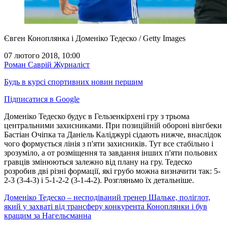
Євген Коноплянка і Доменіко Тедеско / Getty Images
07 лютого 2018, 10:00
Роман Саврій
Журналіст
Будь в курсі спортивних новин першим
Підписатися в Google
Доменіко Тедеско будує в Гельзенкірхені гру з трьома
центральними захисниками. При позиційній обороні вінгбеки
Бастіан Очіпка та Даніель Каліджурі сідають нижче, внаслідок
чого формується лінія з п'яти захисників. Тут все стабільно і
зрозуміло, а от розміщення та завдання інших п'яти польових
гравців змінюються залежно від плану на гру. Тедеско
розробив дві різні формації, які грубо можна визначити так: 5-
2-3 (3-4-3) і 5-1-2-2 (3-1-4-2). Розгляньмо їх детальніше.
Доменіко Тедеско – несподіваний тренер Шальке, поліглот,
який у захваті від трансферу конкурента Коноплянки і був
кращим за Нагельсманна