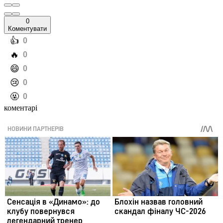
0
Коментувати
️👍
0
️🔥
0
️😄
0
️😢
0
️🤬
0
коментарі