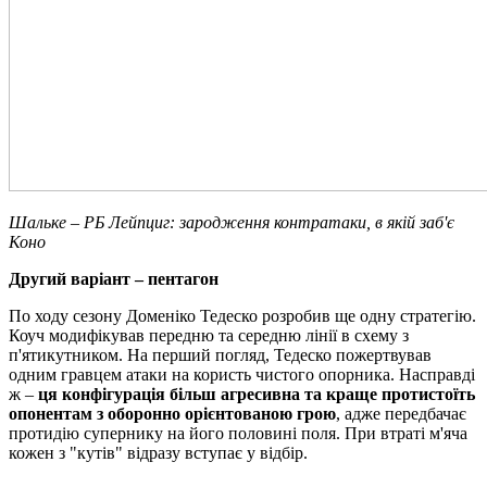
Шальке – РБ Лейпциг: зародження контратаки, в якій заб'є
Коно
Другий варіант – пентагон
По ходу сезону Доменіко Тедеско розробив ще одну стратегію.
Коуч модифікував передню та середню лінії в схему з
п'ятикутником. На перший погляд, Тедеско пожертвував
одним гравцем атаки на користь чистого опорника. Насправді
ж –
ця конфігурація більш агресивна та
краще протистоїть
опонентам з оборонно орієнтованою грою
, адже передбачає
протидію супернику на його половині поля.
При втраті м'яча
кожен з "кутів" відразу вступає у відбір.