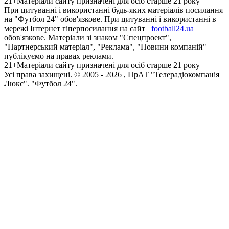
21+
Матеріали сайту призначені для осіб старше 21 року
При цитуванні і використанні будь-яких матеріалів посилання
на "Футбол 24" обов'язкове. При цитуванні і використанні в
мережі Інтернет гіперпосилання на сайт
football24.ua
обов'язкове. Матеріали зі знаком "Спецпроект",
"Партнерський матеріал", "Реклама", "Новини компаній"
публікуємо на правах реклами.
21+
Матеріали сайту призначені для осіб старше 21 року
Усi права захищенi. © 2005 -
2026
, ПрАТ "Телерадіокомпанія
Люкс". "Футбол 24".