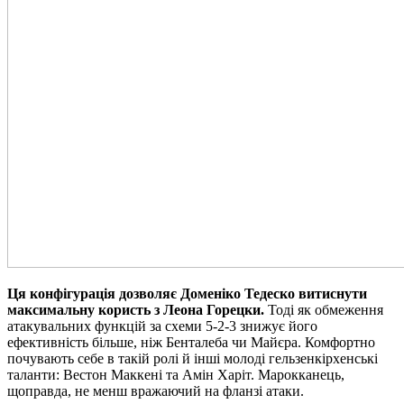
Ця конфігурація дозволяє Доменіко Тедеско витиснути
максимальну користь з Леона Горецки.
Тоді як обмеження
атакувальних функцій за схеми 5-2-3 знижує його
ефективність більше, ніж Бенталеба чи Майєра. Комфортно
почувають себе в такій ролі й інші молоді гельзенкірхенські
таланти: Вестон Маккені та Амін Харіт. Марокканець,
щоправда, не менш вражаючий на фланзі атаки.