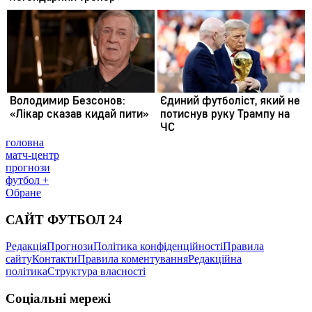
головна
матч-центр
прогнози
футбол +
Обране
САЙТ ФУТБОЛ 24
Редакція
Прогнози
Політика конфіденційності
Правила
сайту
Контакти
Правила коментування
Редакційна
політика
Структура власності
Соціальні мережі