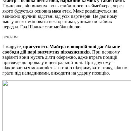
Майєр – основа пентагона, наріжний камінь у такій схемі.
По-перше, він виконує роль глибинного плеймейкера, через
якого будується основна маса атак. Макс розміщується на
відносно зручній відстані від усіх партнерів. Це дає йому
змогу легко змінювати вектор атаки, уникаючи зайвих
передач. Гра Шальке стає мобільнішою.
реклама
По-друге,
присутність Майєра в опорній зоні дає більше
свободи дій парі висунутих півзахисників.
При першому
варіанті вони мусять діяти обережно, адже втрата позиції
призведе до провалу в центральній зоні. При другому –
відкривається можливість активно підтримувати атаку, вільно
грати під нападниками, виходити на ударну позицію.