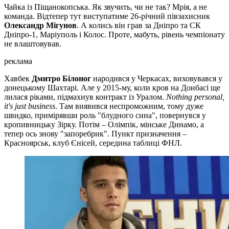
Чайка із Піщанокопська. Як звучить, чи не так? Мрія, а не
команда. Відтепер тут виступатиме 26-річний півзахисник
Олександр Мігунов
. А колись він грав за Дніпро та СК
Дніпро-1, Маріуполь і Колос. Проте, мабуть, рівень чемпіонату
не влаштовував.
реклама
Хавбек
Дмитро Білоног
народився у Черкасах, виховувався у
донецькому Шахтарі. Але у 2015-му, коли кров на Донбасі ще
лилася ріками, підмахнув контракт із Уралом.
Nothing personal,
it's just business
. Там виявився неспроможним, тому дуже
швидко, примірявши роль "блудного сина", повернувся у
кропивницьку Зірку. Потім – Олімпік, мінське Динамо, а
тепер ось знову "запоребрик". Пункт призначення –
Красноярськ, клуб Єнісей, середина таблиці ФНЛ.