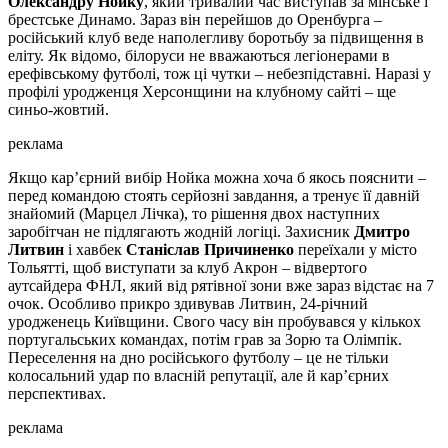
Олександру Нойку
, який тривалий час виступав за мінське і
брестське Динамо. Зараз він перейшов до Оренбурга –
російський клуб веде наполегливу боротьбу за підвищення в
еліту. Як відомо, білоруси не вважаються легіонерами в
ерефівському футболі, тож ці чутки – небезпідставні. Наразі у
профілі уродженця Херсонщини на клубному сайті – ще
синьо-жовтий.
реклама
Якщо кар’єрний вибір Нойка можна хоча б якось пояснити –
перед командою стоять серйозні завдання, а тренує її давній
знайомий (Марцел Лічка), то рішення двох наступних
заробітчан не підлягають жодній логіці. Захисник
Дмитро
Литвин
і хавбек
Станіслав Причиненко
переїхали у місто
Тольятті, щоб виступати за клуб Акрон – відвертого
аутсайдера ФНЛ, який від рятівної зони вже зараз відстає на 7
очок. Особливо прикро здивував Литвин, 24-річний
уродженець Київщини. Свого часу він пробувався у кількох
португальських командах, потім грав за Зорю та Олімпік.
Переселення на дно російського футболу – це не тільки
колосальний удар по власній репутації, але й кар’єрних
перспективах.
реклама