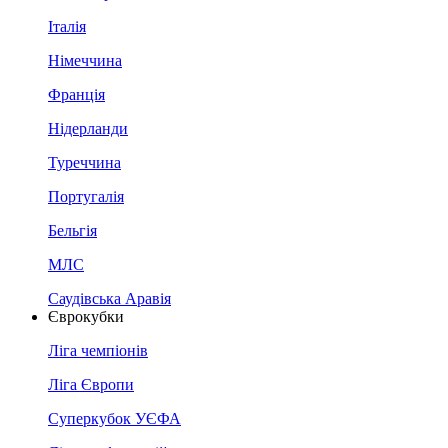
Італія
Німеччина
Франція
Нідерланди
Туреччина
Португалія
Бельгія
МЛС
Саудівська Аравія
Єврокубки
Ліга чемпіонів
Ліга Європи
Суперкубок УЄФА