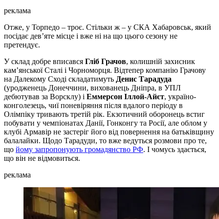
реклама
Отже, у Торпедо – троє. Стільки ж – у СКА Хабаровськ, який
посідає дев’яте місце і вже ні на що цього сезону не
претендує.
У склад добре вписався
Гліб Грачов
, колишній захисник
кам’янської Сталі і Чорноморця. Відтепер компанію Грачову
на Далекому Сході складатимуть
Денис Тарадуда
(уродженець Донеччини, вихованець Дніпра, в УПЛ
дебютував за Ворсклу) і
Еммерсон Іллой-Айєт
, україно-
конголезець, чиї поневіряння після вдалого періоду в
Олімпіку тривають третій рік. Екзотичний оборонець встиг
побувати у чемпіонатах Данії, Гонконгу та Росії, але облом у
клубі Армавір не застеріг його від повернення на батьківщину
балалайки. Щодо Тарадуди, то вже ведуться розмови про те,
що
йому запропонують громадянство РФ
. І чомусь здається,
що він не відмовиться.
реклама