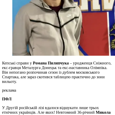
Кепські справи у
Романа Пилипчука
– уродженця Сніжного,
екс-гравця Металурга Донецьк та екс-наставника Олімпіка.
Він непогано розпочинав сезон із дублем московського
Спартака, але зараз скотився таблицею практично до зони
вильоту.
реклама
ПФЛ
У Другій російській лізі вдалося відшукати лише трьох
етнічних українців. Але яких! Невтомний 36-річний
Микола