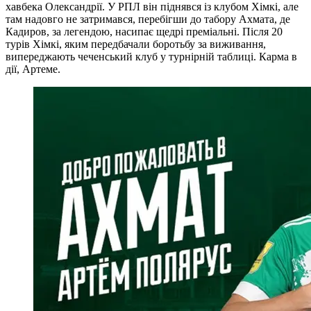
хавбека Олександрії. У РПЛ він піднявся із клубом Хімкі, але
там надовго не затримався, перебігши до табору Ахмата, де
Кадиров, за легендою, насипає щедрі преміальні. Після 20
турів Хімкі, яким передбачали боротьбу за виживання,
випереджають чеченський клуб у турнірній таблиці. Карма в
дії, Артеме.