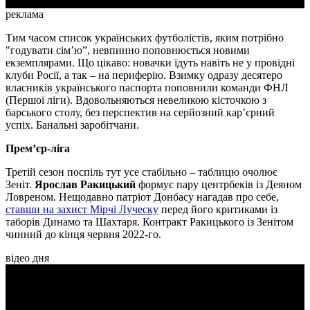
реклама
Тим часом список українських футболістів, яким потрібно
"годувати сім’ю”, невпинно поповнюється новими
екземплярами. Що цікаво: новачки їдуть навіть не у провідні
клуби Росії, а так – на периферію. Взимку одразу десятеро
власників українського паспорта поповнили команди ФНЛ
(Першої ліги). Вдовольняються невеликою кісточкою з
барського столу, без перспектив на серйозний кар’єрний
успіх. Банальні заробітчани.
Прем’єр-ліга
Третій сезон поспіль тут усе стабільно – таблицю очолює
Зеніт.
Ярослав Ракицький
формує пару центрбеків із Деяном
Ловреном. Нещодавно патріот Донбасу нагадав про себе,
ставши на захист Мірчі Луческу
перед його критиками із
таборів Динамо та Шахтаря. Контракт Ракицького із Зенітом
чинний до кінця червня 2022-го.
відео дня