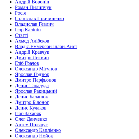
Андрій Воронін
Роман Пилипчук
Росія
Станіслав Причиненко
Владислав Гевлич
Ігор Калінін
Статті
Ахмед Алібеков
Владіс-Еммерсон Іллой-Айєт
Андрій Кравчук
Дмитро Литвин
Гліб Грачов
Олександр Мігунов
Ярослав Годзюр
Дмитро Парфьонов
Денис Тарадуда
Ярослав Ракицький
Денис Баланюк
Дмитро Білоног
Денис Кулаков
Ігор Захаряк
Олег Данченко
Артем Полярус
Олександр Каплієнко
Олександр Нойок