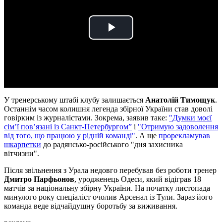
Play
Video
У тренерському штабі клубу залишається
Анатолій Тимощук
.
Останнім часом колишня легенда збірної України став доволі
говірким із журналістами. Зокрема, заявив таке:
"Думки моєї
сім’ї пов’язані із Санкт-Петербургом”
і
"Отримую задоволення
від того, що працюю у рідній команді"
. А ще
прорекламував
шкарпетки
до радянсько-російського "дня захисника
вітчизни".
Після звільнення з Урала недовго перебував без роботи тренер
Дмитро Парфьонов
, уродженець Одеси, який відіграв 18
матчів за національну збірну України. На початку листопада
минулого року спеціаліст очолив Арсенал із Тули. Зараз його
команда веде відчайдушну боротьбу за виживання.