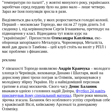
"температури по палаті", у жовтні минулого року, українських
заробітчан серед пердиву було на диво мало – лише четверо.
Зараз же їхня популяція зросла в рази.
Виділяються два клуби, у яких розростаються голодні колонії.
Перший – московське Торпедо, яке після 27 турів ділить 3-4
сходинку і, під керівництвом Сергія Ігнашевича, претендує на
підвищення у класі. Віднедавна тут взяли курс на
"українізацію". Прихистили
Олександра Каплієнка
, екс-
оборонця запорізького Металурга, Чорноморця, Металіста,
який дав драла із Тамбова – цей клуб стоїть на виліт у РПЛ і
має проблеми з фінансами.
реклама
У півзахисті Торпедо виявляємо
Андрія Кравчука
– молодого
хлопця із Чернівців, вихованця Динамо і Шахтаря, який на
дорослому рівні трохи пограв за Олімпік, запрошувався у
молодіжну збірну України. Ну а найвідоміший персонаж
гратиме в атаці москвичів. Свого часу
Денис Баланюк
вважався однією з головних надій Дніпра,
Футбол 24 навіть
присвячував йому спеціальний матеріал
. Проте роки минали,
зірочка згасала. Баланюк без особливого успіху спробував себе
у краківській Віслі, київському Арсеналі та донецькому
Олімпіку.