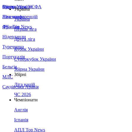
Збірна України
Італія
Суперкубок УЄФА
Україна
Німеччина
Ліга конференцій
Україна
Франція
ЛЧ - Top News
Перша ліга
Нідерланди
Друга ліга
Туреччина
Кубок України
Португалія
Суперкубок України
Бельгія
Збірна України
Збірні
МЛС
Ліга націй
Саудівська Аравія
ЧС 2026
Чемпіонати
Англія
Іспанія
АПЛ Top News