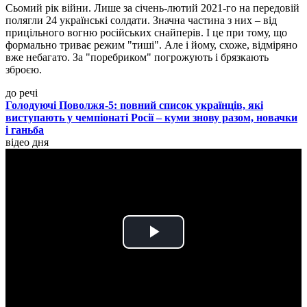
Сьомий рік війни. Лише за січень-лютий 2021-го на передовій
полягли 24 українські солдати. Значна частина з них – від
прицільного вогню російських снайперів. І це при тому, що
формально триває режим "тиші". Але і йому, схоже, відміряно
вже небагато. За "поребриком" погрожують і брязкають
зброєю.
до речі
Голодуючі Поволжя-5: повний список українців, які
виступають у чемпіонаті Росії – куми знову разом, новачки
і ганьба
відео дня
Play
Video