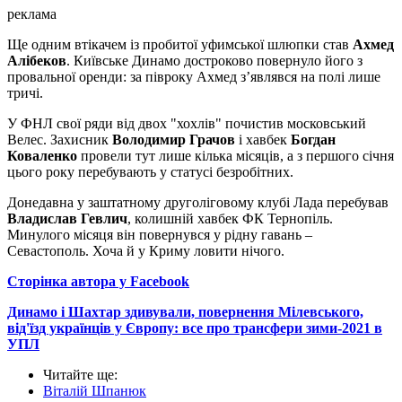
реклама
Ще одним втікачем із пробитої уфимської шлюпки став
Ахмед
Алібеков
. Київське Динамо достроково повернуло його з
провальної оренди: за півроку Ахмед з’являвся на полі лише
тричі.
У ФНЛ свої ряди від двох "хохлів" почистив московський
Велес. Захисник
Володимир Грачов
і хавбек
Богдан
Коваленко
провели тут лише кілька місяців, а з першого січня
цього року перебувають у статусі безробітних.
Донедавна у заштатному друголіговому клубі Лада перебував
Владислав Гевлич
, колишній хавбек ФК Тернопіль.
Минулого місяця він повернувся у рідну гавань –
Севастополь. Хоча й у Криму ловити нічого.
Сторінка автора у Facebook
Динамо і Шахтар здивували, повернення Мілевського,
від'їзд українців у Європу: все про трансфери зими-2021 в
УПЛ
Читайте ще
:
Віталій Шпанюк