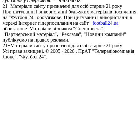
суб’єктів у сфері медіа — R40-06058
21+
Матеріали сайту призначені для осіб старше 21 року
При цитуванні і використанні будь-яких матеріалів посилання
на "Футбол 24" обов'язкове. При цитуванні і використанні в
мережі Інтернет гіперпосилання на сайт
football24.ua
обов'язкове. Матеріали зі знаком "Спецпроект",
"Партнерський матеріал", "Реклама", "Новини компаній"
публікуємо на правах реклами.
21+
Матеріали сайту призначені для осіб старше 21 року
Усi права захищенi. © 2005 -
2026
, ПрАТ "Телерадіокомпанія
Люкс". "Футбол 24".