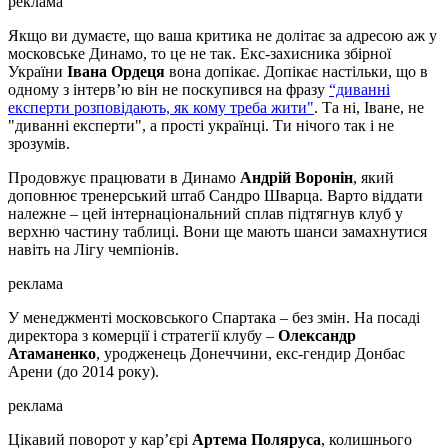
реклама
Якщо ви думаєте, що ваша критика не долітає за адресою аж у
московське Динамо, то це не так. Екс-захисника збірної
України
Івана Ордеця
вона допікає. Допікає настільки, що в
одному з інтерв’ю він не поскупився на фразу
“диванні
експерти розповідають, як кому треба жити"
. Та ні, Іване, не
"диванні експерти", а прості українці. Ти нічого так і не
зрозумів.
Продовжує працювати в Динамо
Андрій Воронін
, який
доповнює тренерський штаб Сандро Шварца. Варто віддати
належне – цей інтернаціональний сплав підтягнув клуб у
верхню частину таблиці. Вони ще мають шанси замахнутися
навіть на Лігу чемпіонів.
реклама
У менеджменті московського Спартака – без змін. На посаді
директора з комерції і стратегії клубу –
Олександр
Атаманенко
, уродженець Донеччини, екс-гендир Донбас
Арени (до 2014 року).
реклама
Цікавий поворот у кар’єрі
Артема Поляруса
, колишнього