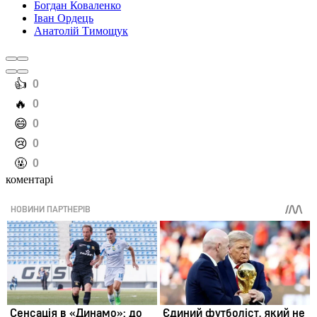
Богдан Коваленко
Іван Ордець
Анатолій Тимощук
️👍
0
️🔥
0
️😄
0
️😢
0
️🤬
0
коментарі