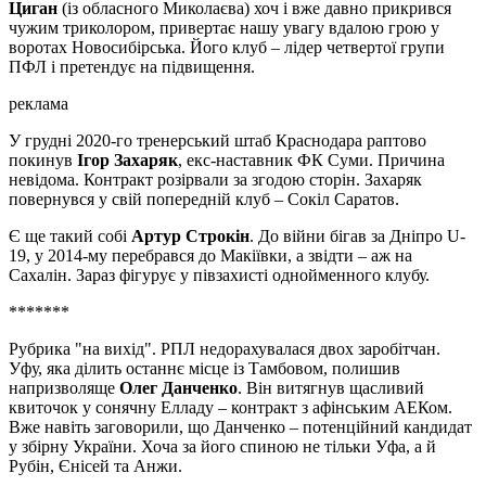
Циган
(із обласного Миколаєва) хоч і вже давно прикрився
чужим триколором, привертає нашу увагу вдалою грою у
воротах Новосибірська. Його клуб – лідер четвертої групи
ПФЛ і претендує на підвищення.
реклама
У грудні 2020-го тренерський штаб Краснодара раптово
покинув
Ігор Захаряк
, екс-наставник ФК Суми. Причина
невідома. Контракт розірвали за згодою сторін. Захаряк
повернувся у свій попередній клуб – Сокіл Саратов.
Є ще такий собі
Артур Строкін
. До війни бігав за Дніпро U-
19, у 2014-му перебрався до Макіївки, а звідти – аж на
Сахалін. Зараз фігурує у півзахисті однойменного клубу.
*******
Рубрика "на вихід". РПЛ недорахувалася двох заробітчан.
Уфу, яка ділить останнє місце із Тамбовом, полишив
напризволяще
Олег Данченко
. Він витягнув щасливий
квиточок у сонячну Елладу – контракт з афінським АЕКом.
Вже навіть заговорили, що Данченко – потенційний кандидат
у збірну України. Хоча за його спиною не тільки Уфа, а й
Рубін, Єнісей та Анжи.