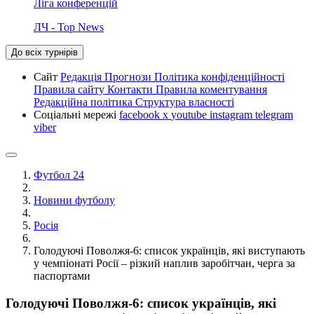
Ліга конференцій
ЛЧ - Top News
До всіх турнірів
Сайт
Редакція
Прогнози
Політика конфіденційності
Правила сайту
Контакти
Правила коментування
Редакційна політика
Структура власності
Соціальні мережі
facebook
x
youtube
instagram
telegram
viber
Футбол 24
Новини футболу
Росія
Голодуючі Поволжя-6: список українців, які виступають
у чемпіонаті Росії – різкий наплив заробітчан, черга за
паспортами
Голодуючі Поволжя-6: список українців, які