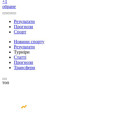
+
1
обране
Результати
Прогнози
Спорт
Новини спорту
Результати
Турніри
Статті
Прогнози
Трансфери
топ