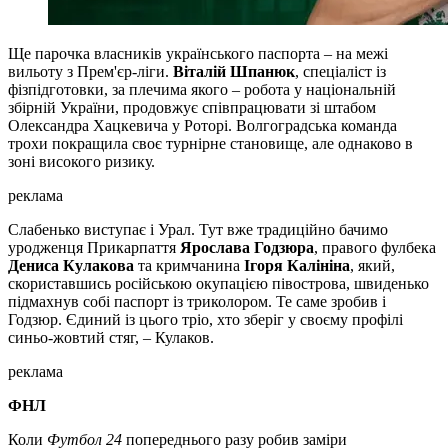
Ще парочка власників українського паспорта – на межі
вильоту з Прем'єр-ліги.
Віталій Шпанюк
, спеціаліст із
фізпідготовки, за плечима якого – робота у національній
збірній України, продовжує співпрацювати зі штабом
Олександра Хацкевича у Роторі. Волгоградська команда
трохи покращила своє турнірне становище, але однаково в
зоні високого ризику.
реклама
Слабенько виступає і Урал. Тут вже традиційно бачимо
уродженця Прикарпаття
Ярослава Годзюра
, правого фулбека
Дениса Кулакова
та кримчанина
Ігоря Калініна
, який,
скориставшись російською окупацією півострова, швиденько
підмахнув собі паспорт із триколором. Те саме зробив і
Годзюр. Єдиний із цього тріо, хто зберіг у своєму профілі
синьо-жовтий стяг, – Кулаков.
реклама
ФНЛ
Коли
Футбол 24
попереднього разу робив заміри