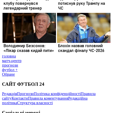
головна
матч-центр
прогнози
футбол +
Обране
САЙТ ФУТБОЛ 24
Редакція
Прогнози
Політика конфіденційності
Правила
сайту
Контакти
Правила коментування
Редакційна
політика
Структура власності
Соціальні мережі