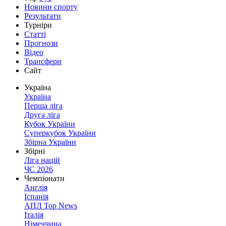
Новини спорту
Результати
Турніри
Статті
Прогнози
Відео
Трансфери
Сайт
Україна
Україна
Перша ліга
Друга ліга
Кубок України
Суперкубок України
Збірна України
Збірні
Ліга націй
ЧС 2026
Чемпіонати
Англія
Іспанія
АПЛ Top News
Італія
Німеччина