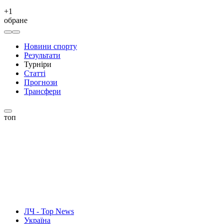
+
1
обране
Новини спорту
Результати
Турніри
Статті
Прогнози
Трансфери
топ
ЛЧ - Top News
Україна