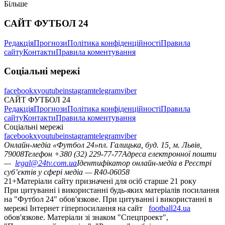
Більше
САЙТ ФУТБОЛ 24
Редакція
Прогнози
Політика конфіденційності
Правила
сайту
Контакти
Правила коментування
Соціальні мережі
facebook
x
youtube
instagram
telegram
viber
САЙТ ФУТБОЛ 24
Редакція
Прогнози
Політика конфіденційності
Правила
сайту
Контакти
Правила коментування
Соціальні мережі
facebook
x
youtube
instagram
telegram
viber
Онлайн-медіа «Футбол 24»
пл. Галицька, буд. 15, м. Львів,
79008
Телефон +380 (32) 229-77-77
Адреса електронної пошти
—
legal@24tv.com.ua
Ідентифікатор онлайн-медіа в Реєстрі
суб’єктів у сфері медіа — R40-06058
21+
Матеріали сайту призначені для осіб старше 21 року
При цитуванні і використанні будь-яких матеріалів посилання
на "Футбол 24" обов'язкове. При цитуванні і використанні в
мережі Інтернет гіперпосилання на сайт
football24.ua
обов'язкове. Матеріали зі знаком "Спецпроект",