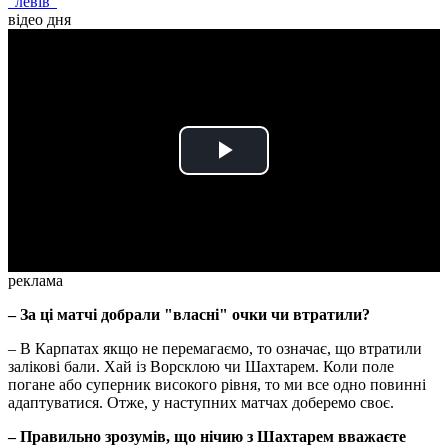
"левів"
відео дня
Play
Video
реклама
– За ці матчі добрали "власні" очки чи втратили?
– В Карпатах якщо не перемагаємо, то означає, що втратили
залікові бали. Хай із Ворсклою чи Шахтарем. Коли поле
погане або суперник високого рівня, то ми все одно повинні
адаптуватися. Отже, у наступних матчах доберемо своє.
– Правильно зрозумів, що нічию з Шахтарем вважаєте