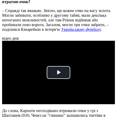
втратою очок?
– Справді так вважаю. Звісно, що кожне очко на вагу золота.
Могли забивати, особливо у другому таймі, мали декілька
непоганих можливостей, але там Різник відбивав або
пробивали повз ворота. Загалом, могли три очки забрати, –
поділився Кінарейкін в інтерв'ю
Українському футболу
.
відео дня
Play
Video
До слова, Карпати несподівано втримали очки у грі з
Шахтарем (0:0). Через це "гірники" залишились третіми в