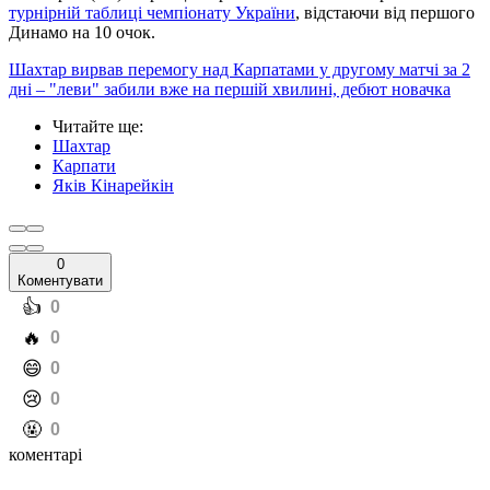
турнірній таблиці чемпіонату України
, відстаючи від першого
Динамо на 10 очок.
Шахтар вирвав перемогу над Карпатами у другому матчі за 2
дні – "леви" забили вже на першій хвилині, дебют новачка
Читайте ще
:
Шахтар
Карпати
Яків Кінарейкін
0
Коментувати
️👍
0
️🔥
0
️😄
0
️😢
0
️🤬
0
коментарі