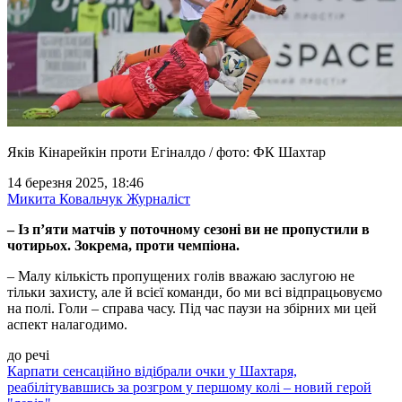
Яків Кінарейкін проти Егіналдо / фото: ФК Шахтар
14 березня 2025, 18:46
Микита Ковальчук
Журналіст
– Із п’яти матчів у поточному сезоні ви не пропустили в
чотирьох. Зокрема, проти чемпіона.
–
Малу кількість пропущених голів вважаю заслугою не
тільки захисту, але й всієї команди, бо ми всі відпрацьовуємо
на полі. Голи – справа часу. Під час паузи на збірних ми цей
аспект налагодимо.
до речі
Карпати сенсаційно відібрали очки у Шахтаря,
реабілітувавшись за розгром у першому колі – новий герой