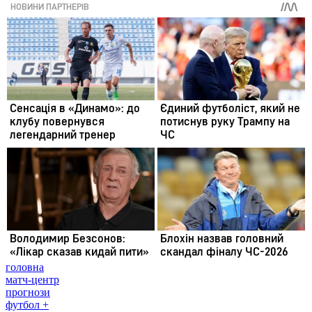
головна
матч-центр
прогнози
футбол +