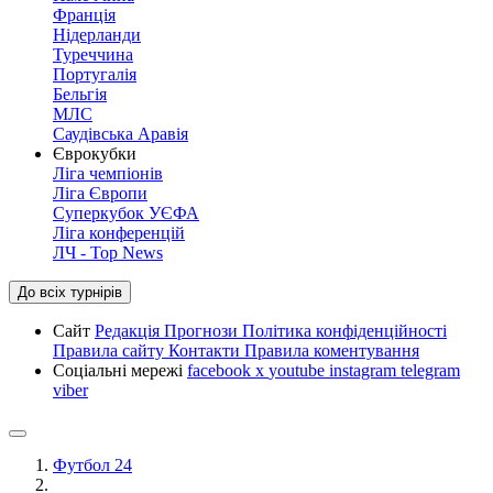
Франція
Нідерланди
Туреччина
Португалія
Бельгія
МЛС
Саудівська Аравія
Єврокубки
Ліга чемпіонів
Ліга Європи
Суперкубок УЄФА
Ліга конференцій
ЛЧ - Top News
До всіх турнірів
Сайт
Редакція
Прогнози
Політика конфіденційності
Правила сайту
Контакти
Правила коментування
Соціальні мережі
facebook
x
youtube
instagram
telegram
viber
Футбол 24