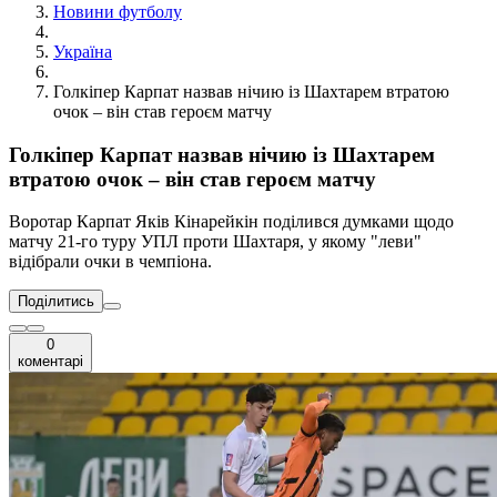
Новини футболу
Україна
Голкіпер Карпат назвав нічию із Шахтарем втратою
очок – він став героєм матчу
Голкіпер Карпат назвав нічию із Шахтарем
втратою очок – він став героєм матчу
Воротар Карпат Яків Кінарейкін поділився думками щодо
матчу 21-го туру УПЛ проти Шахтаря, у якому "леви"
відібрали очки в чемпіона.
Поділитись
0
коментарі