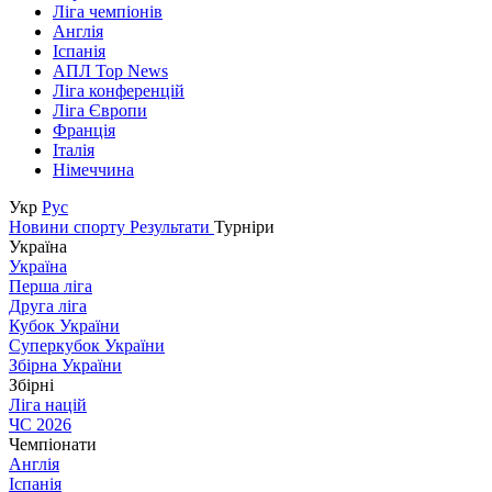
Ліга чемпіонів
Англія
Іспанія
АПЛ Top News
Ліга конференцій
Ліга Європи
Франція
Італія
Німеччина
Укр
Рус
Новини спорту
Результати
Турніри
Україна
Україна
Перша ліга
Друга ліга
Кубок України
Суперкубок України
Збірна України
Збірні
Ліга націй
ЧС 2026
Чемпіонати
Англія
Іспанія