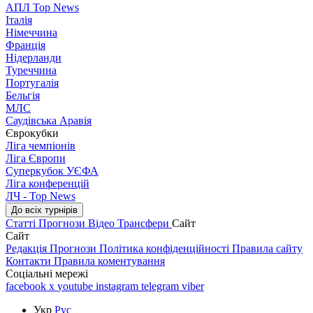
АПЛ Top News
Італія
Німеччина
Франція
Нідерланди
Туреччина
Португалія
Бельгія
МЛС
Саудівська Аравія
Єврокубки
Ліга чемпіонів
Ліга Європи
Суперкубок УЄФА
Ліга конференцій
ЛЧ - Top News
До всіх турнірів
Статті
Прогнози
Відео
Трансфери
Сайт
Сайт
Редакція
Прогнози
Політика конфіденційності
Правила сайту
Контакти
Правила коментування
Соціальні мережі
facebook
x
youtube
instagram
telegram
viber
Укр
Рус