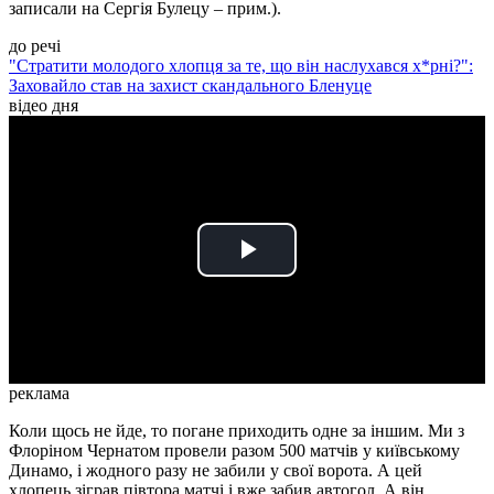
записали на Сергія Булецу – прим.).
до речі
"Стратити молодого хлопця за те, що він наслухався х*рні?":
Заховайло став на захист скандального Бленуце
відео дня
Play
Video
реклама
Коли щось не йде, то погане приходить одне за іншим. Ми з
Флоріном Чернатом провели разом 500 матчів у київському
Динамо, і жодного разу не забили у свої ворота. А цей
хлопець зіграв півтора матчі і вже забив автогол. А він