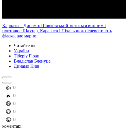
Video
Карпати – Динамо: Шовковський мститься винним і
повторює Шахтар, Караваєв і Піхальонок перевертають
фіаско, але марно
Читайте ще
:
Україна
Тіберіу Гіоан
Владіслав Бленуце
Динамо Київ
️👍
0
️🔥
0
️😄
0
️😢
0
️🤬
0
коментарі