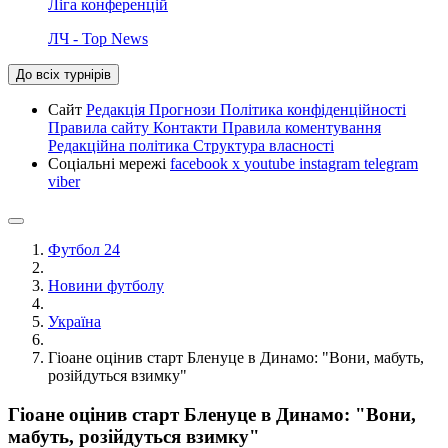
Ліга конференцій
ЛЧ - Top News
До всіх турнірів
Сайт
Редакція
Прогнози
Політика конфіденційності
Правила сайту
Контакти
Правила коментування
Редакційна політика
Структура власності
Соціальні мережі
facebook
x
youtube
instagram
telegram
viber
Футбол 24
Новини футболу
Україна
Гіоане оцінив старт Бленуце в Динамо: "Вони, мабуть,
розійдуться взимку"
Гіоане оцінив старт Бленуце в Динамо: "Вони,
мабуть, розійдуться взимку"