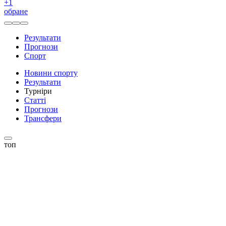
+
1
обране
Результати
Прогнози
Спорт
Новини спорту
Результати
Турніри
Статті
Прогнози
Трансфери
топ