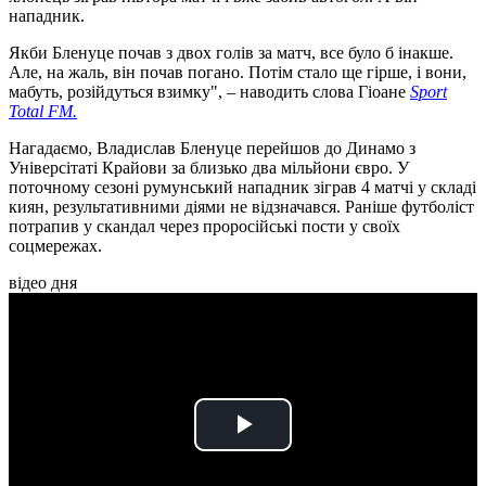
нападник.
Якби Бленуце почав з двох голів за матч, все було б інакше.
Але, на жаль, він почав погано. Потім стало ще гірше, і вони,
мабуть, розійдуться взимку", – наводить слова Гіоане
Sport
Total FM.
Нагадаємо, Владислав Бленуце перейшов до Динамо з
Універсітаті Крайови за близько два мільйони євро. У
поточному сезоні румунський нападник зіграв 4 матчі у складі
киян, результативними діями не відзначався. Раніше футболіст
потрапив у скандал через проросійські пости у своїх
соцмережах.
відео дня
Play