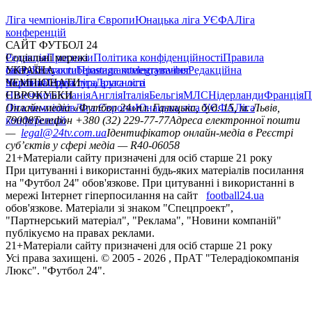
Ліга чемпіонів
Ліга Європи
Юнацька ліга УЄФА
Ліга
конференцій
САЙТ ФУТБОЛ 24
Редакція
Соціальні мережі
Прогнози
Політика конфіденційності
Правила
сайту
facebook
УКРАЇНА
Контакти
x
youtube
Правила коментування
instagram
telegram
viber
Редакційна
політика
Україна
ЧЕМПІОНАТИ
Перша ліга
Структура власності
Друга ліга
Німеччина
ЄВРОКУБКИ
Іспанія
Англія
Італія
Бельгія
МЛС
Нідерланди
Франція
П
Ліга чемпіонів
Онлайн-медіа «Футбол 24»
Ліга Європи
Юнацька ліга УЄФА
пл. Галицька, буд. 15, м. Львів,
Ліга
конференцій
79008
Телефон +380 (32) 229-77-77
Адреса електронної пошти
—
legal@24tv.com.ua
Ідентифікатор онлайн-медіа в Реєстрі
суб’єктів у сфері медіа — R40-06058
21+
Матеріали сайту призначені для осіб старше 21 року
При цитуванні і використанні будь-яких матеріалів посилання
на "Футбол 24" обов'язкове. При цитуванні і використанні в
мережі Інтернет гіперпосилання на сайт
football24.ua
обов'язкове. Матеріали зі знаком "Спецпроект",
"Партнерський матеріал", "Реклама", "Новини компаній"
публікуємо на правах реклами.
21+
Матеріали сайту призначені для осіб старше 21 року
Усi права захищенi. © 2005 -
2026
, ПрАТ "Телерадіокомпанія
Люкс". "Футбол 24".