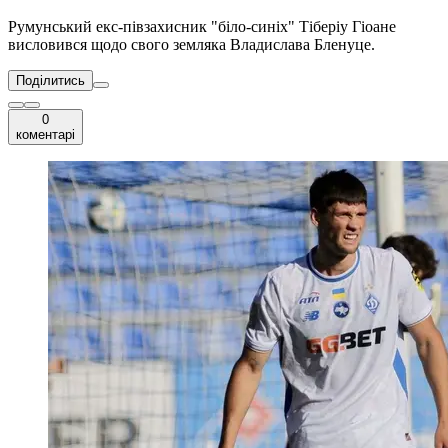
Румунський екс-півзахисник "біло-синіх" Тіберіу Гіоане
висловився щодо свого земляка Владислава Бленуце.
Поділитись
0
коментарі