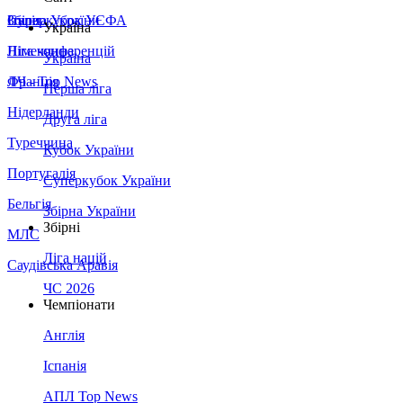
Збірна України
Італія
Суперкубок УЄФА
Україна
Німеччина
Ліга конференцій
Україна
Франція
ЛЧ - Top News
Перша ліга
Нідерланди
Друга ліга
Туреччина
Кубок України
Португалія
Суперкубок України
Бельгія
Збірна України
Збірні
МЛС
Ліга націй
Саудівська Аравія
ЧС 2026
Чемпіонати
Англія
Іспанія
АПЛ Top News