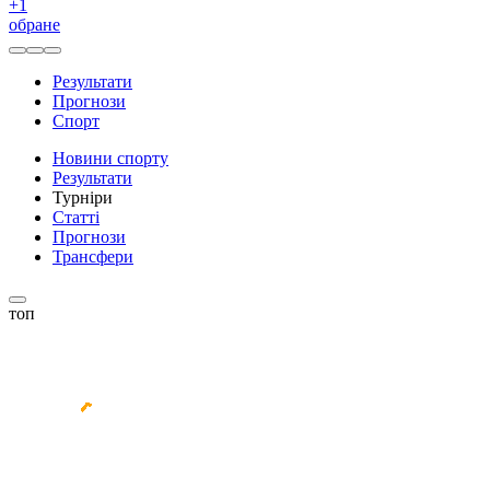
+
1
обране
Результати
Прогнози
Спорт
Новини спорту
Результати
Турніри
Статті
Прогнози
Трансфери
топ