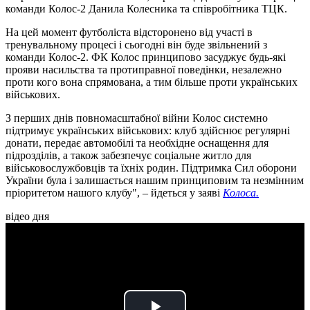
команди Колос-2 Данила Колесника та співробітника ТЦК.
На цей момент футболіста відсторонено від участі в
тренувальному процесі і сьогодні він буде звільнений з
команди Колос-2. ФК Колос принципово засуджує будь-які
прояви насильства та протиправної поведінки, незалежно
проти кого вона спрямована, а тим більше проти українських
військових.
З перших днів повномасштабної війни Колос системно
підтримує українських військових: клуб здійснює регулярні
донати, передає автомобілі та необхідне оснащення для
підрозділів, а також забезпечує соціальне житло для
військовослужбовців та їхніх родин. Підтримка Сил оборони
України була і залишається нашим принциповим та незмінним
пріоритетом нашого клубу", – йдеться у заяві
Колоса.
відео дня