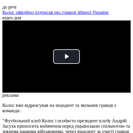
до речі
Колос офіційно підписав екс-гравця збірної України
відео дня
Play
Video
реклама
Колос вже відреагував на інцидент та звільнив гравця з
команди.
"Футбольний клуб Колос і особисто президент клубу Андрій
Засуха приносить вибачення перед українською спільнотою та
зокрема нашими військовими, через інцидент за участі гравця