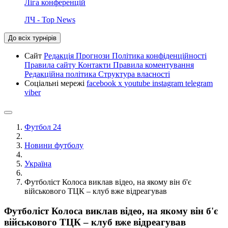
Ліга конференцій
ЛЧ - Top News
До всіх турнірів
Сайт
Редакція
Прогнози
Політика конфіденційності
Правила сайту
Контакти
Правила коментування
Редакційна політика
Структура власності
Соціальні мережі
facebook
x
youtube
instagram
telegram
viber
Футбол 24
Новини футболу
Україна
Футболіст Колоса виклав відео, на якому він б'є
військового ТЦК – клуб вже відреагував
Футболіст Колоса виклав відео, на якому він б'є
військового ТЦК – клуб вже відреагував