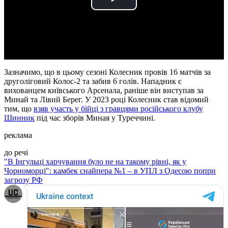
Play
Video
Зазначимо, що в цьому сезоні Колесник провів 16 матчів за
друголіговий Колос-2 та забив 6 голів. Нападник є
вихованцем київського Арсенала, раніше він виступав за
Минай та Лівий Берег. У 2023 році Колесник став відомий
тим, що
взяв участь у бійці з гравцями російського клубу
Шинник
під час зборів Миная у Туреччині.
реклама
до речі
"В Інгульці харчування було не на такому рівні, як у
Чорноморці": камбек снайпера №1 – в УПЛ з Одесою попри
загрозу РФ