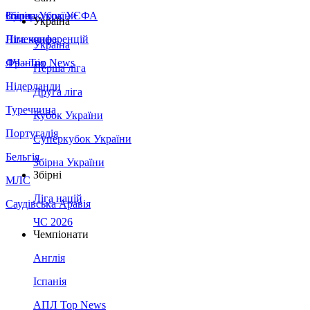
Збірна України
Італія
Суперкубок УЄФА
Україна
Німеччина
Ліга конференцій
Україна
Франція
ЛЧ - Top News
Перша ліга
Нідерланди
Друга ліга
Туреччина
Кубок України
Португалія
Суперкубок України
Бельгія
Збірна України
Збірні
МЛС
Ліга націй
Саудівська Аравія
ЧС 2026
Чемпіонати
Англія
Іспанія
АПЛ Top News