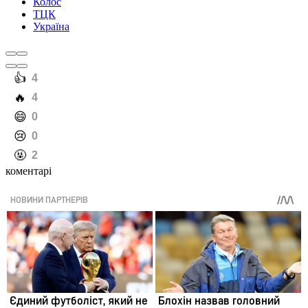
Колос
ТЦК
Україна
️👍
4
️🔥
4
️😄
0
️😢
0
️🤬
2
коментарі