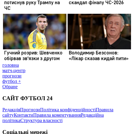
головна
матч-центр
прогнози
футбол +
Обране
САЙТ ФУТБОЛ 24
Редакція
Прогнози
Політика конфіденційності
Правила
сайту
Контакти
Правила коментування
Редакційна
політика
Структура власності
Соціальні мережі