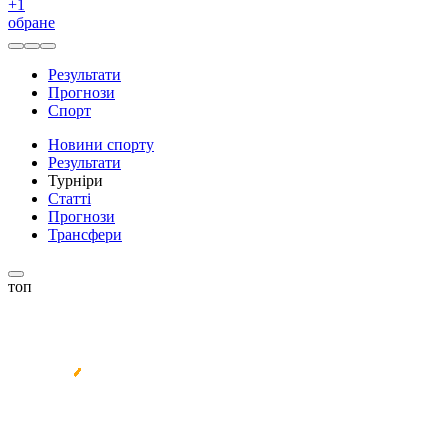
+
1
обране
Результати
Прогнози
Спорт
Новини спорту
Результати
Турніри
Статті
Прогнози
Трансфери
топ