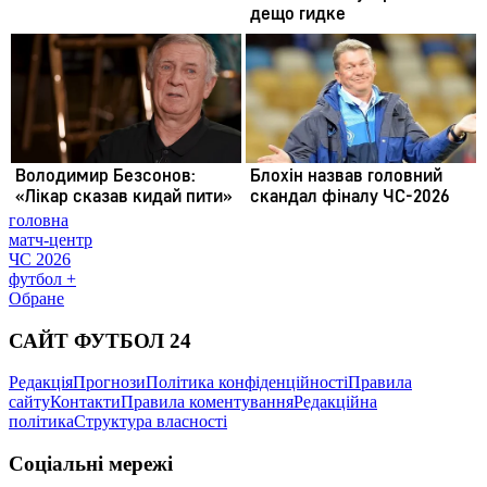
головна
матч-центр
ЧС 2026
футбол +
Обране
САЙТ ФУТБОЛ 24
Редакція
Прогнози
Політика конфіденційності
Правила
сайту
Контакти
Правила коментування
Редакційна
політика
Структура власності
Соціальні мережі