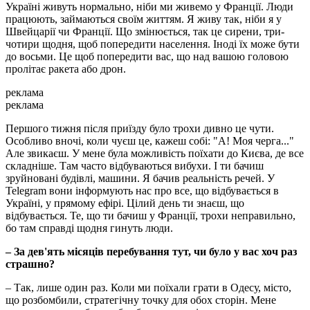
Україні живуть нормально, ніби ми живемо у Франції. Люди
працюють, займаються своїм життям. Я живу так, ніби я у
Швейцарії чи Франції. Що змінюється, так це сирени, три-
чотири щодня, щоб попередити населення. Іноді їх може бути
до восьми. Це щоб попередити вас, що над вашою головою
пролітає ракета або дрон.
реклама
реклама
Першого тижня після приїзду було трохи дивно це чути.
Особливо вночі, коли чуєш це, кажеш собі: "А! Моя черга..."
Але звикаєш. У мене була можливість поїхати до Києва, де все
складніше. Там часто відбуваються вибухи. І ти бачиш
зруйновані будівлі, машини. Я бачив реальність речей. У
Telegram вони інформують нас про все, що відбувається в
Україні, у прямому ефірі. Цілий день ти знаєш, що
відбувається. Те, що ти бачиш у Франції, трохи неправильно,
бо там справді щодня гинуть люди.
– За дев'ять місяців перебування тут, чи було у вас хоч раз
страшно?
– Так, лише один раз. Коли ми поїхали грати в Одесу, місто,
що розбомбили, стратегічну точку для обох сторін. Мене