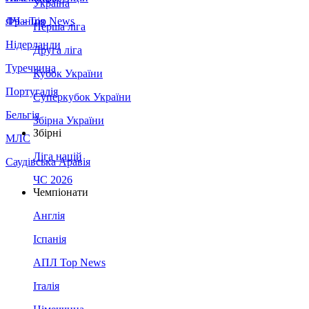
Україна
Франція
ЛЧ - Top News
Перша ліга
Нідерланди
Друга ліга
Туреччина
Кубок України
Португалія
Суперкубок України
Бельгія
Збірна України
Збірні
МЛС
Ліга націй
Саудівська Аравія
ЧС 2026
Чемпіонати
Англія
Іспанія
АПЛ Top News
Італія