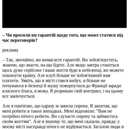
Video
– Чи просили ви гарантій щодо того, що може статися під
час переговорів?
реклама
– Так, звичайно, ви вимагаєте гарантій. Ви зобов'язуєтесь,
знаючи, що знаєте, на що йдете. Але якщо завтра станеться
щось дуже серйозне і ваше життя буде в небезпеці, ви можете
покинути країну. Але клуб більше не зобов'язаний вам
платити. Уявіть, що в місті стався вибух, я більше не
почуваюся в безпеці й мушу повернутися до Франції заради
власного блага, я можу. Я розриваю свій контракт, і на цьому
все закінчується.
Але я пам'ятаю, що одразу ж завила сирена. Я запитав, що
мені робити в таких випадках. Мені відповіли: "Вам не
потрібно нічого робити. Ви слухаєте сирену та займаєтесь
своїм життям". Але в іншому те, що мені сказали, правда: у
моєму місті насправді нічого не відбувається. Загалом люди в