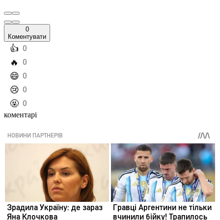
0
Коментувати
️👍
0
️🔥
0
️😄
0
️😢
0
️🤬
0
коментарі