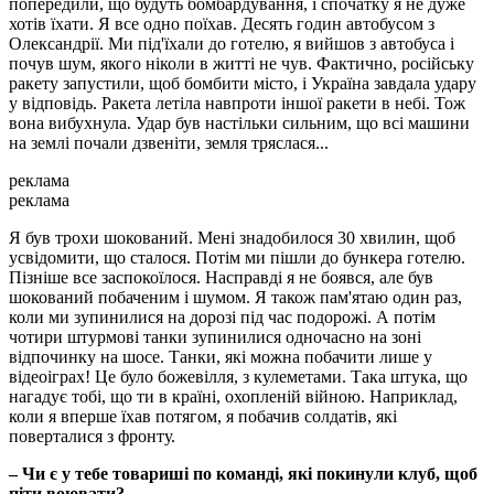
попередили, що будуть бомбардування, і спочатку я не дуже
хотів їхати. Я все одно поїхав. Десять годин автобусом з
Олександрії. Ми під'їхали до готелю, я вийшов з автобуса і
почув шум, якого ніколи в житті не чув. Фактично, російську
ракету запустили, щоб бомбити місто, і Україна завдала удару
у відповідь. Ракета летіла навпроти іншої ракети в небі. Тож
вона вибухнула. Удар був настільки сильним, що всі машини
на землі почали дзвеніти, земля тряслася...
реклама
реклама
Я був трохи шокований. Мені знадобилося 30 хвилин, щоб
усвідомити, що сталося. Потім ми пішли до бункера готелю.
Пізніше все заспокоїлося. Насправді я не боявся, але був
шокований побаченим і шумом. Я також пам'ятаю один раз,
коли ми зупинилися на дорозі під час подорожі. А потім
чотири штурмові танки зупинилися одночасно на зоні
відпочинку на шосе. Танки, які можна побачити лише у
відеоіграх! Це було божевілля, з кулеметами. Така штука, що
нагадує тобі, що ти в країні, охопленій війною. Наприклад,
коли я вперше їхав потягом, я побачив солдатів, які
поверталися з фронту.
– Чи є у тебе товариші по команді, які покинули клуб, щоб
піти воювати?