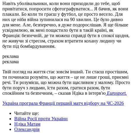
Навіть уболівальники, коли вони приходили до тебе, щоб
привітатися, попросити сфотографуватися... Я бачив, як вони
плакали. Бо коли ти граєш у футбол, це просто весело. Для
них це ніби війна зупинилася на 90 хвилин. Це було дивно
для мене. Але, безперечно, я дуже подорослішав. Я ще більше
усвідомлюю, як мені пощастило бути в такій країні, як
Франція: безпечній, де ти можеш справді бути в спокої щодня,
не живучи зі стресом, страхом втратити кохану людину чи
бути під бомбардуванням.
реклама
реклама
Твій погляд на життя стає зовсім інший. Ти стаєш простішим,
ти починаєш розуміти, що життя – це не лише гроші, приємні
речі. Ти розумієш, що можна бути щасливим у малому. Просто
бути поруч з людьми, їсти разом, гратися разом, бути
спокійним та безпечним, – сказав Ндіка в інтерв'ю
Еurosport.
Україна програла Франції перший матч відбору на ЧС-2026
Читайте ще
:
Війна Росії проти України
Ндіка Матам
Олександрія