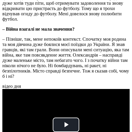
дуже хотів туди піти, щоб отримувати задоволення та знову
відкривати цю пристрасть до футболу. Тому що я трохи
відчував огиду до футболу. Мені довелося знову полюбити
футбол.
– Війна взагалі не мала значення?
– Пізніше, так, мене непокоїв контекст. Спочатку моя родина
та моя дівчина дуже боялися моєї поїздки до України. Я знав
гравців, які там грали. Вони описували мені ситуацію, яка там
війна, яке там повсякденне життя. Олександрія – насправді
дуже маленьке місто, там небагато чого. І з початку війни там
ніколи нічого не було. Ні бомбардувань, ні ракет, ні
безпілотників. Місто справді безпечне. Тож я сказав собі, чому
б і ні?
відео дня
Play