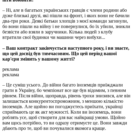
– Ні, але в багатьох українських гравців є члени родини або
дуже близькі друзі, які пішли на фронт, і яких вони не бачили
два-три роки. Деякі батьки хлопців з моєї команди загинули,
бо вони пішли на війну і не повернулися, бо їх убили, зникли
безвісти або взяли в заручники. Кілька людей з клубу
втратили свої будинки чи машини через вибухи...
– Ваш контракт закінчується наступного року, і ви знаєте,
що цей досвід був тимчасовим. Що цей період вашої
кар'єри змінить у вашому житті?
реклама
реклама
– Це суміш усього. До війни багато іноземців приїжджали
грати в Україну, бо чемпіонат все ще був відомим, з певним
рівнем. Після війни, щоправда, рівень трохи знизився, але він
залишається конкурентоспроможним, з меншою кількістю
іноземців. Але щойно ви погоджуєтесь приїхати, українці
сприймають це як акт мужності. Коли ви іноземець, вони
роблять усе, щоб створити для вас найкращі умови. Щойно
вам щось потрібно, то ви одразу отримуєте це. Вони завжди
дбають про те, щоб ви почувалися якомога краще.