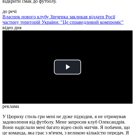
відкрити смак до футболу.
до речі
Власник нового клубу Зінченка закликав віддати Росії
частину територій України: "Це справедливий компроміс"
відео дня
Play
Video
реклама
У Цюриху стиль гри мені не дуже підходив, я не отримував
задоволення від футболу. Мене запросив клуб Олександрія.
Вони надіслали мені багато відео своїх матчів. Я побачив, що
це команда, яка грає з м'ячем, з великою кількістю передач. Я