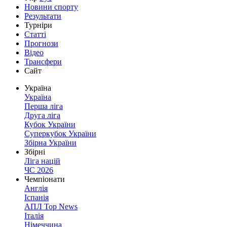
Новини спорту
Результати
Турніри
Статті
Прогнози
Відео
Трансфери
Сайт
Україна
Україна
Перша ліга
Друга ліга
Кубок України
Суперкубок України
Збірна України
Збірні
Ліга націй
ЧС 2026
Чемпіонати
Англія
Іспанія
АПЛ Top News
Італія
Німеччина