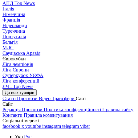
АПЛ Top News
Італія
Німеччина
Франція
Нідерланди
Туреччина
Португалія
Бельгія
МЛС
Саудівська Аравія
Єврокубки
Ліга чемпіонів
Ліга Європи
Суперкубок УЄФА
Ліга конференцій
ЛЧ - Top News
До всіх турнірів
Статті
Прогнози
Відео
Трансфери
Сайт
Сайт
Редакція
Прогнози
Політика конфіденційності
Правила сайту
Контакти
Правила коментування
Соціальні мережі
facebook
x
youtube
instagram
telegram
viber
Укр
Рус