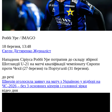
Роббі Уре / IMAGO
18 березня, 13:48
Євген Дігтяренко
Журналіст
Нападник Сіріуса Роббі Уре потрапив до складу збірної
Шотландії U-21 на матчі кваліфікації чемпіонату Європи
проти Чехії (27 березня) та Португалії (31 березня).
до речі
Швеція оголосила заявку на матч з Україною у відборі на
ЧС-2026 – без 3 основних кіперів і головної зірки
відео дня