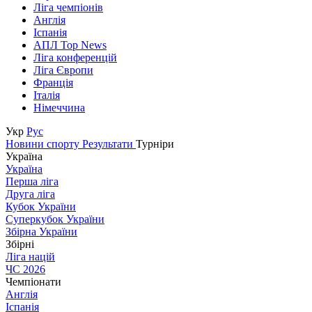
Ліга чемпіонів
Англія
Іспанія
АПЛ Top News
Ліга конференцій
Ліга Європи
Франція
Італія
Німеччина
Укр
Рус
Новини спорту
Результати
Турніри
Україна
Україна
Перша ліга
Друга ліга
Кубок України
Суперкубок України
Збірна України
Збірні
Ліга націй
ЧС 2026
Чемпіонати
Англія
Іспанія