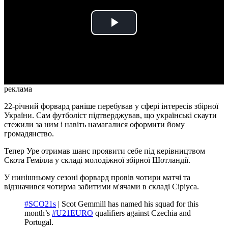
Play
Video
реклама
22-річний форвард раніше перебував у сфері інтересів збірної
України. Сам футболіст підтверджував, що українські скаути
стежили за ним і навіть намагалися оформити йому
громадянство.
Тепер Уре отримав шанс проявити себе під керівництвом
Скота Гемілла у складі молодіжної збірної Шотландії.
У нинішньому сезоні форвард провів чотири матчі та
відзначився чотирма забитими м'ячами в складі Сіріуса.
#SCO21s
| Scot Gemmill has named his squad for this
month’s
#U21EURO
qualifiers against Czechia and
Portugal.