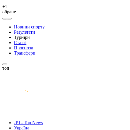
+
1
обране
Новини спорту
Результати
Турніри
Статті
Прогнози
Трансфери
топ
ЛЧ - Top News
Україна