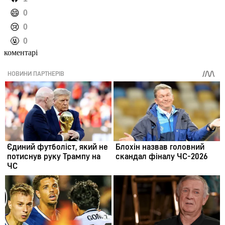
️😄
0
️😢
0
️🤬
0
коментарі