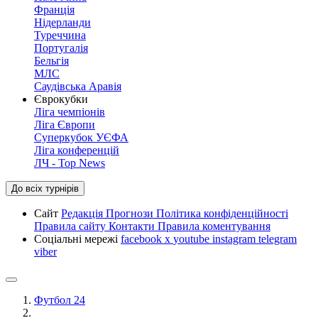
Франція
Нідерланди
Туреччина
Португалія
Бельгія
МЛС
Саудівська Аравія
Єврокубки
Ліга чемпіонів
Ліга Європи
Суперкубок УЄФА
Ліга конференцій
ЛЧ - Top News
До всіх турнірів
Сайт
Редакція
Прогнози
Політика конфіденційності
Правила сайту
Контакти
Правила коментування
Соціальні мережі
facebook
x
youtube
instagram
telegram
viber
Футбол 24