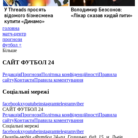
головна
матч-центр
прогнози
футбол +
Більше
САЙТ ФУТБОЛ 24
Редакція
Прогнози
Політика конфіденційності
Правила
сайту
Контакти
Правила коментування
Соціальні мережі
facebook
x
youtube
instagram
telegram
viber
САЙТ ФУТБОЛ 24
Редакція
Прогнози
Політика конфіденційності
Правила
сайту
Контакти
Правила коментування
Соціальні мережі
facebook
x
youtube
instagram
telegram
viber
Онлайн-медіа «Футбол 24»
пл. Галицька, буд. 15, м. Львів,