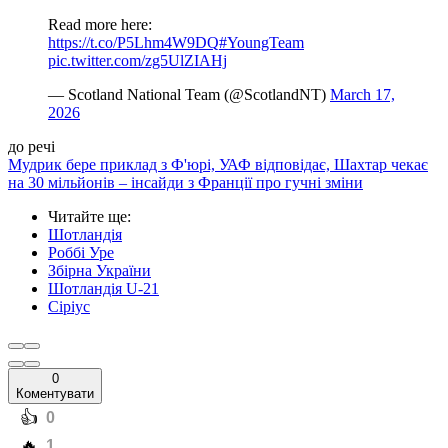
Read more here:
https://t.co/P5Lhm4W9DQ
#YoungTeam
pic.twitter.com/zg5UlZIAHj
— Scotland National Team (@ScotlandNT)
March 17,
2026
до речі
Мудрик бере приклад з Ф'юрі, УАФ відповідає, Шахтар чекає
на 30 мільйонів – інсайди з Франції про гучні зміни
Читайте ще
:
Шотландія
Роббі Уре
Збірна України
Шотландія U-21
Сіріус
0
Коментувати
️👍
0
️🔥
1