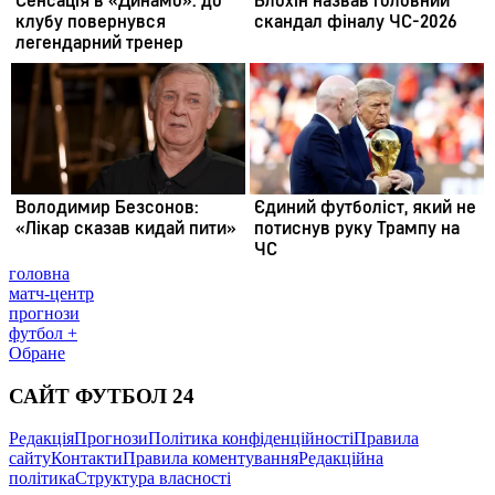
головна
матч-центр
прогнози
футбол +
Обране
САЙТ ФУТБОЛ 24
Редакція
Прогнози
Політика конфіденційності
Правила
сайту
Контакти
Правила коментування
Редакційна
політика
Структура власності