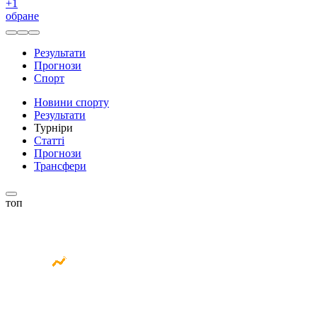
+
1
обране
Результати
Прогнози
Спорт
Новини спорту
Результати
Турніри
Статті
Прогнози
Трансфери
топ