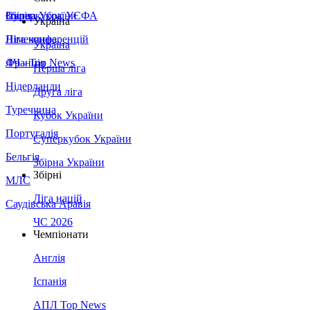
Збірна України
Італія
Суперкубок УЄФА
Україна
Німеччина
Ліга конференцій
Україна
Франція
ЛЧ - Top News
Перша ліга
Нідерланди
Друга ліга
Туреччина
Кубок України
Португалія
Суперкубок України
Бельгія
Збірна України
Збірні
МЛС
Ліга націй
Саудівська Аравія
ЧС 2026
Чемпіонати
Англія
Іспанія
АПЛ Top News