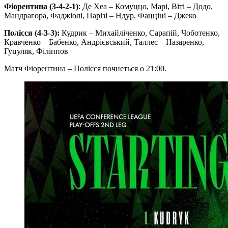
Фіорентина (3-4-2-1)
: Де Хеа – Комуццо, Марі, Віті – Додо,
Мандрагора, Фаджіолі, Парізі – Ндур, Фацціні – Джеко
Полісся (4-3-3):
Кудрик – Михайліченко, Сарапій, Чоботенко,
Кравченко – Бабенко, Андрієвський, Таллес – Назаренко,
Гуцуляк, Філіппов
Матч Фіорентина – Полісся почнеться о 21:00.