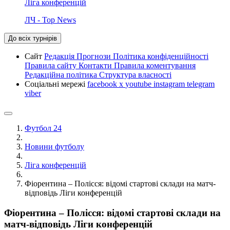
Ліга конференцій
ЛЧ - Top News
До всіх турнірів
Сайт
Редакція
Прогнози
Політика конфіденційності
Правила сайту
Контакти
Правила коментування
Редакційна політика
Структура власності
Соціальні мережі
facebook
x
youtube
instagram
telegram
viber
Футбол 24
Новини футболу
Ліга конференцій
Фіорентина – Полісся: відомі стартові склади на матч-
відповідь Ліги конференцій
Фіорентина – Полісся: відомі стартові склади на
матч-відповідь Ліги конференцій