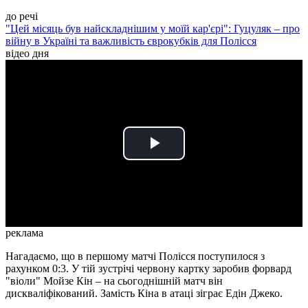
до речі
"Цей місяць був найскладнішим у моїй кар'єрі": Гуцуляк – про
війну в Україні та важливість єврокубків для Полісся
відео дня
Play
Video
реклама
Нагадаємо, що в першому матчі Полісся поступилося з
рахунком 0:3. У тій зустрічі червону картку заробив форвард
"віоли" Мойзе Кін – на сьогоднішній матч він
дискваліфікований. Замість Кіна в атаці зіграє Едін Джеко.