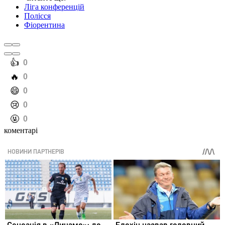
Ліга конференцій
Полісся
Фіорентина
️👍
0
️🔥
0
️😄
0
️😢
0
️🤬
0
коментарі