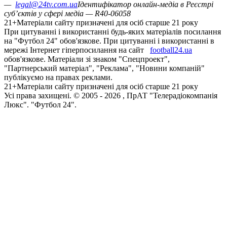
—
legal@24tv.com.ua
Ідентифікатор онлайн-медіа в Реєстрі
суб’єктів у сфері медіа — R40-06058
21+
Матеріали сайту призначені для осіб старше 21 року
При цитуванні і використанні будь-яких матеріалів посилання
на "Футбол 24" обов'язкове. При цитуванні і використанні в
мережі Інтернет гіперпосилання на сайт
football24.ua
обов'язкове. Матеріали зі знаком "Спецпроект",
"Партнерський матеріал", "Реклама", "Новини компаній"
публікуємо на правах реклами.
21+
Матеріали сайту призначені для осіб старше 21 року
Усi права захищенi. © 2005 -
2026
, ПрАТ "Телерадіокомпанія
Люкс". "Футбол 24".