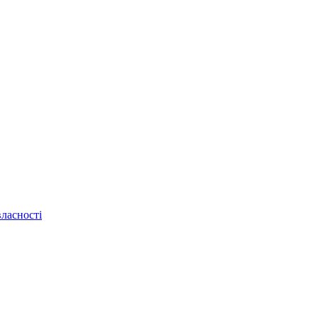
ласності