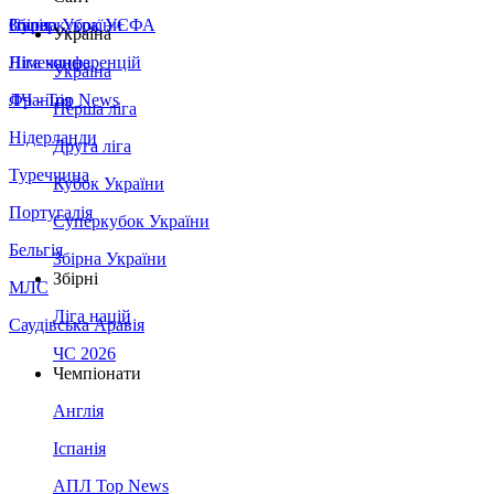
Збірна України
Італія
Суперкубок УЄФА
Україна
Німеччина
Ліга конференцій
Україна
Франція
ЛЧ - Top News
Перша ліга
Нідерланди
Друга ліга
Туреччина
Кубок України
Португалія
Суперкубок України
Бельгія
Збірна України
Збірні
МЛС
Ліга націй
Саудівська Аравія
ЧС 2026
Чемпіонати
Англія
Іспанія
АПЛ Top News