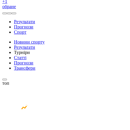
+
1
обране
Результати
Прогнози
Спорт
Новини спорту
Результати
Турніри
Статті
Прогнози
Трансфери
топ