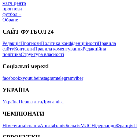
матч-центр
прогнози
футбол +
Обране
САЙТ ФУТБОЛ 24
Редакція
Прогнози
Політика конфіденційності
Правила
сайту
Контакти
Правила коментування
Редакційна
політика
Структура власності
Соціальні мережі
facebook
x
youtube
instagram
telegram
viber
УКРАЇНА
Україна
Перша ліга
Друга ліга
ЧЕМПІОНАТИ
Німеччина
Іспанія
Англія
Італія
Бельгія
МЛС
Нідерланди
Франція
П