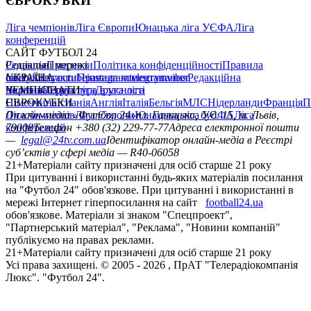
ЄВРОКУБКИ
Ліга чемпіонів
Ліга Європи
Юнацька ліга УЄФА
Ліга
конференцій
САЙТ ФУТБОЛ 24
Редакція
Соціальні мережі
Прогнози
Політика конфіденційності
Правила
сайту
facebook
УКРАЇНА
Контакти
x
youtube
Правила коментування
instagram
telegram
viber
Редакційна
політика
Україна
ЧЕМПІОНАТИ
Перша ліга
Структура власності
Друга ліга
Німеччина
ЄВРОКУБКИ
Іспанія
Англія
Італія
Бельгія
МЛС
Нідерланди
Франція
П
Ліга чемпіонів
Онлайн-медіа «Футбол 24»
Ліга Європи
Юнацька ліга УЄФА
пл. Галицька, буд. 15, м. Львів,
Ліга
конференцій
79008
Телефон +380 (32) 229-77-77
Адреса електронної пошти
—
legal@24tv.com.ua
Ідентифікатор онлайн-медіа в Реєстрі
суб’єктів у сфері медіа — R40-06058
21+
Матеріали сайту призначені для осіб старше 21 року
При цитуванні і використанні будь-яких матеріалів посилання
на "Футбол 24" обов'язкове. При цитуванні і використанні в
мережі Інтернет гіперпосилання на сайт
football24.ua
обов'язкове. Матеріали зі знаком "Спецпроект",
"Партнерський матеріал", "Реклама", "Новини компаній"
публікуємо на правах реклами.
21+
Матеріали сайту призначені для осіб старше 21 року
Усi права захищенi. © 2005 -
2026
, ПрАТ "Телерадіокомпанія
Люкс". "Футбол 24".