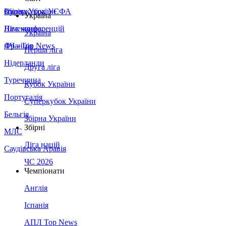
Збірна України
Італія
Суперкубок УЄФА
Україна
Німеччина
Ліга конференцій
Україна
Франція
ЛЧ - Top News
Перша ліга
Нідерланди
Друга ліга
Туреччина
Кубок України
Португалія
Суперкубок України
Бельгія
Збірна України
Збірні
МЛС
Ліга націй
Саудівська Аравія
ЧС 2026
Чемпіонати
Англія
Іспанія
АПЛ Top News