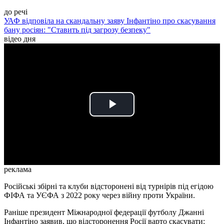
до речі
УАФ відповіла на скандальну заяву Інфантіно про скасування
бану росіян: "Ставить під загрозу безпеку"
відео дня
Play
Video
реклама
Російські збірні та клуби відсторонені від турнірів під егідою
ФІФА та УЄФА з 2022 року через війну проти України.
Раніше президент Міжнародної федерації футболу Джанні
Інфантіно заявив, що відсторонення Росії варто скасувати: