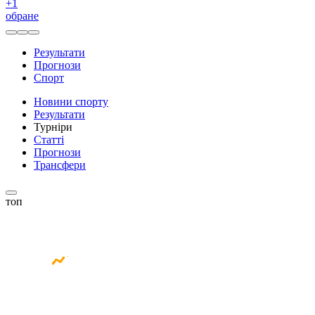
+
1
обране
Результати
Прогнози
Спорт
Новини спорту
Результати
Турніри
Статті
Прогнози
Трансфери
топ