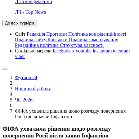
Ліга конференцій
ЛЧ - Top News
До всіх турнірів
Сайт
Редакція
Прогнози
Політика конфіденційності
Правила сайту
Контакти
Правила коментування
Редакційна політика
Структура власності
Соціальні мережі
facebook
x
youtube
instagram
telegram
viber
Футбол 24
Новини футболу
ЧС 2026
ФІФА ухвалила рішення щодо розгляду повернення
Росії після заяви Інфантіно
ФІФА ухвалила рішення щодо розгляду
повернення Росії після заяви Інфантіно