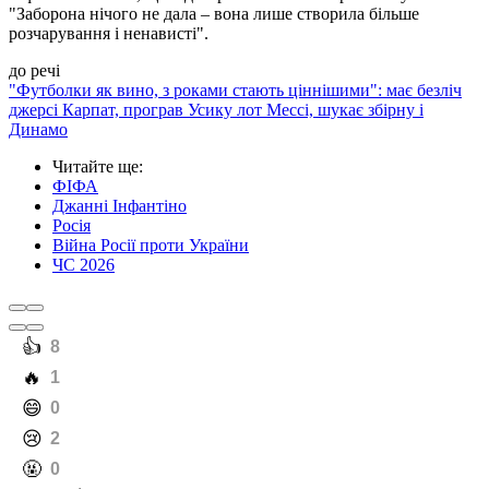
"Заборона нічого не дала – вона лише створила більше
розчарування і ненависті".
до речі
"Футболки як вино, з роками стають ціннішими": має безліч
джерсі Карпат, програв Усику лот Мессі, шукає збірну і
Динамо
Читайте ще
:
ФІФА
Джанні Інфантіно
Росія
Війна Росії проти України
ЧС 2026
️👍
8
️🔥
1
️😄
0
️😢
2
️🤬
0