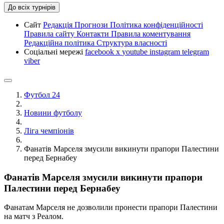
До всіх турнірів
Сайт
Редакція
Прогнози
Політика конфіденційності
Правила сайту
Контакти
Правила коментування
Редакційна політика
Структура власності
Соціальні мережі
facebook
x
youtube
instagram
telegram
viber
Футбол 24
Новини футболу
Ліга чемпіонів
Фанатів Марселя змусили викинути прапори Палестини
перед Бернабеу
Фанатів Марселя змусили викинути прапори
Палестини перед Бернабеу
Фанатам Марселя не дозволили пронести прапори Палестини
на матч з Реалом.