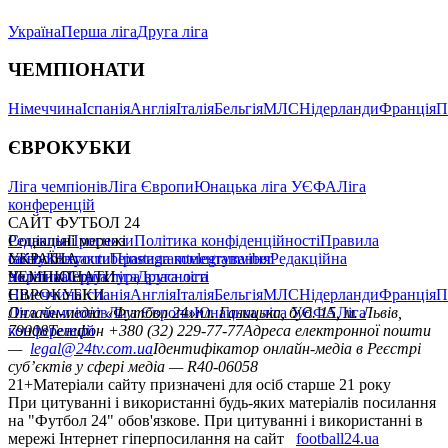
САЙТ ФУТБОЛ 24
Редакція
Соціальні мережі
Прогнози
Політика конфіденційності
Правила
сайту
facebook
УКРАЇНА
Контакти
x
youtube
Правила коментування
instagram
telegram
viber
Редакційна
політика
Україна
ЧЕМПІОНАТИ
Перша ліга
Структура власності
Друга ліга
Німеччина
ЄВРОКУБКИ
Іспанія
Англія
Італія
Бельгія
МЛС
Нідерланди
Франція
П
Ліга чемпіонів
Онлайн-медіа «Футбол 24»
Ліга Європи
Юнацька ліга УЄФА
пл. Галицька, буд. 15, м. Львів,
Ліга
конференцій
79008
Телефон +380 (32) 229-77-77
Адреса електронної пошти
—
legal@24tv.com.ua
Ідентифікатор онлайн-медіа в Реєстрі
суб’єктів у сфері медіа — R40-06058
21+
Матеріали сайту призначені для осіб старше 21 року
При цитуванні і використанні будь-яких матеріалів посилання
на "Футбол 24" обов'язкове. При цитуванні і використанні в
мережі Інтернет гіперпосилання на сайт
football24.ua
обов'язкове. Матеріали зі знаком "Спецпроект",
"Партнерський матеріал", "Реклама", "Новини компаній"
публікуємо на правах реклами.
21+
Матеріали сайту призначені для осіб старше 21 року
Усi права захищенi. © 2005 -
2026
, ПрАТ "Телерадіокомпанія
Люкс". "Футбол 24".