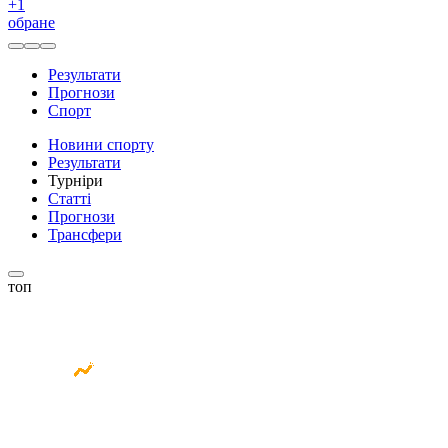
+
1
обране
Результати
Прогнози
Спорт
Новини спорту
Результати
Турніри
Статті
Прогнози
Трансфери
топ