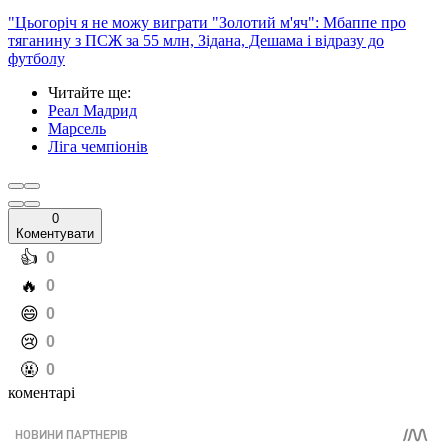
"Цьогоріч я не можу виграти "Золотий м'яч": Мбаппе про
тяганину з ПСЖ за 55 млн, Зідана, Дешама і відразу до
футболу
Читайте ще
:
Реал Мадрид
Марсель
Ліга чемпіонів
0
Коментувати
️👍
0
️🔥
0
️😄
0
️😢
0
️🤬
0
коментарі