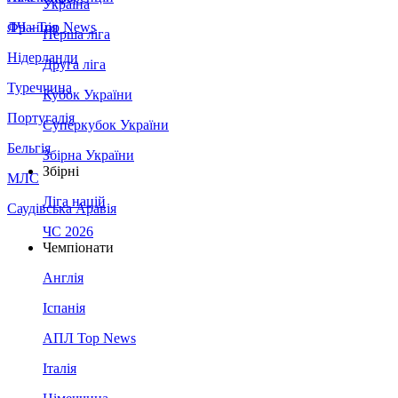
Україна
Франція
ЛЧ - Top News
Перша ліга
Нідерланди
Друга ліга
Туреччина
Кубок України
Португалія
Суперкубок України
Бельгія
Збірна України
Збірні
МЛС
Ліга націй
Саудівська Аравія
ЧС 2026
Чемпіонати
Англія
Іспанія
АПЛ Top News
Італія