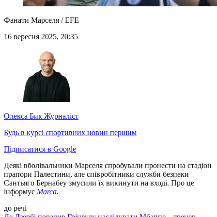
Фанати Марселя / EFE
16 вересня 2025, 20:35
Олекса Бик
Журналіст
Будь в курсі спортивних новин першим
Підписатися в Google
Деякі вболівальники Марселя спробували пронести на стадіон
прапори Палестини, але співробітники служби безпеки
Сантьяго Бернабеу змусили їх викинути на вході. Про це
інформує
Marca
.
до речі
Де Дзербі порадив Грінвуду наслідувати Мбаппе – тренер