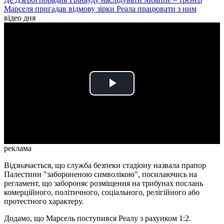
Марселя пригадав відмову зірки Реала працювати з ним
відео дня
Play
Video
реклама
Відзначається, що служба безпеки стадіону назвала прапор
Палестини "забороненою символікою", посилаючись на
регламент, що забороняє розміщення на трибунах послань
комерційного, політичного, соціального, релігійного або
протестного характеру.
Додамо, що Марсель поступився Реалу з рахунком 1:2.