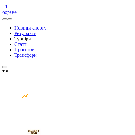
+
1
обране
Новини спорту
Результати
Турніри
Статті
Прогнози
Трансфери
топ