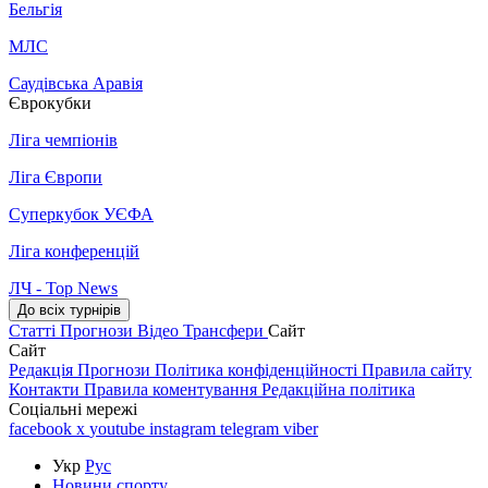
Бельгія
МЛС
Саудівська Аравія
Єврокубки
Ліга чемпіонів
Ліга Європи
Суперкубок УЄФА
Ліга конференцій
ЛЧ - Top News
До всіх турнірів
Статті
Прогнози
Відео
Трансфери
Сайт
Сайт
Редакція
Прогнози
Політика конфіденційності
Правила сайту
Контакти
Правила коментування
Редакційна політика
Соціальні мережі
facebook
x
youtube
instagram
telegram
viber
Укр
Рус
Новини спорту