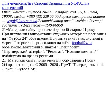
Ліга чемпіонів
Ліга Європи
Юнацька ліга УЄФА
Ліга
конференцій
Онлайн-медіа «Футбол 24»
пл. Галицька, буд. 15, м. Львів,
79008
Телефон +380 (32) 229-77-77
Адреса електронної пошти
—
legal@24tv.com.ua
Ідентифікатор онлайн-медіа в Реєстрі
суб’єктів у сфері медіа — R40-06058
21+
Матеріали сайту призначені для осіб старше 21 року
При цитуванні і використанні будь-яких матеріалів посилання
на "Футбол 24" обов'язкове. При цитуванні і використанні в
мережі Інтернет гіперпосилання на сайт
football24.ua
обов'язкове. Матеріали зі знаком "Спецпроект",
"Партнерський матеріал", "Реклама", "Новини компаній"
публікуємо на правах реклами.
21+
Матеріали сайту призначені для осіб старше 21 року
Усi права захищенi. © 2005 -
2026
, ПрАТ "Телерадіокомпанія
Люкс". "Футбол 24".