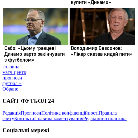
головна
матч-центр
прогнози
футбол +
Обране
САЙТ ФУТБОЛ 24
Редакція
Прогнози
Політика конфіденційності
Правила
сайту
Контакти
Правила коментування
Редакційна політика
Соціальні мережі