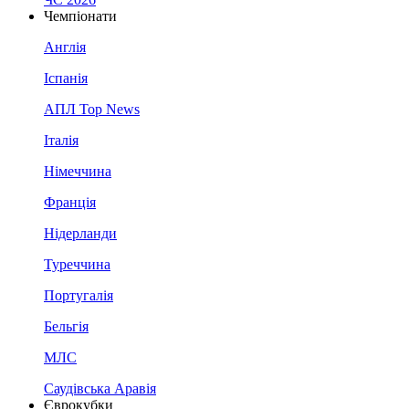
Чемпіонати
Англія
Іспанія
АПЛ Top News
Італія
Німеччина
Франція
Нідерланди
Туреччина
Португалія
Бельгія
МЛС
Саудівська Аравія
Єврокубки