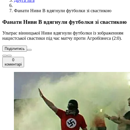
Друга ліга
Фанати Ниви В вдягнули футболки зі свастикою
Фанати Ниви В вдягнули футболки зі свастикою
Ультрас вінницької Ниви вдягнули футболки із зображенням
нацистської свастики під час матчу проти Агробізнеса (2:0).
Поділитись
0
коментарі