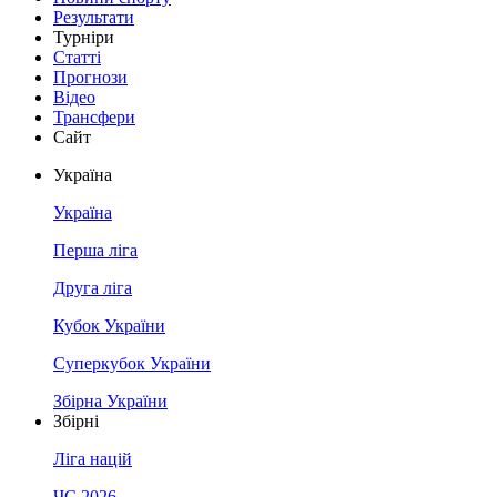
Результати
Турніри
Статті
Прогнози
Відео
Трансфери
Сайт
Україна
Україна
Перша ліга
Друга ліга
Кубок України
Суперкубок України
Збірна України
Збірні
Ліга націй
ЧС 2026