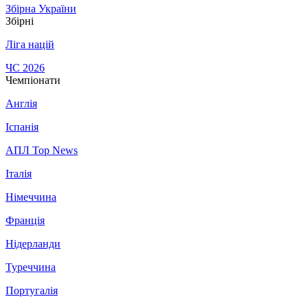
Збірна України
Збірні
Ліга націй
ЧС 2026
Чемпіонати
Англія
Іспанія
АПЛ Top News
Італія
Німеччина
Франція
Нідерланди
Туреччина
Португалія