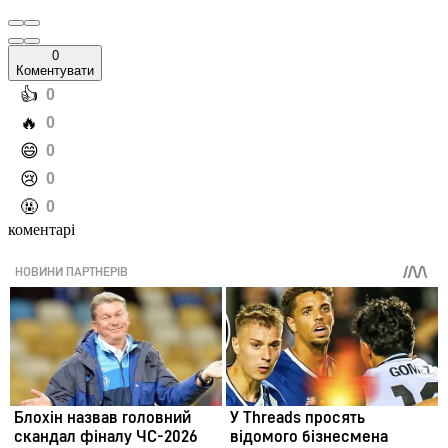
0
Коментувати
️👍
0
️🔥
0
️😄
0
️😢
0
️🤬
0
коментарі