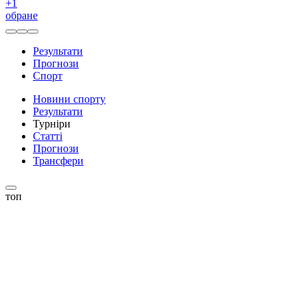
+
1
обране
Результати
Прогнози
Спорт
Новини спорту
Результати
Турніри
Статті
Прогнози
Трансфери
топ