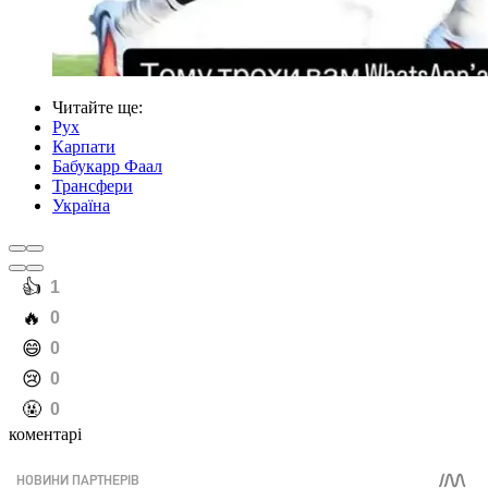
Читайте ще
:
Рух
Карпати
Бабукарр Фаал
Трансфери
Україна
️👍
1
️🔥
0
️😄
0
️😢
0
️🤬
0
коментарі