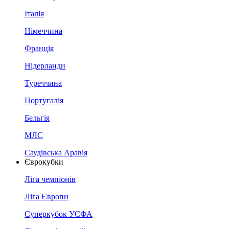
Італія
Німеччина
Франція
Нідерланди
Туреччина
Португалія
Бельгія
МЛС
Саудівська Аравія
Єврокубки
Ліга чемпіонів
Ліга Європи
Суперкубок УЄФА