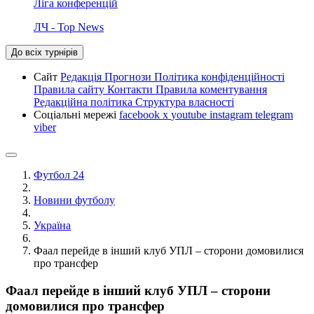
Ліга конференцій
ЛЧ - Top News
До всіх турнірів
Сайт
Редакція
Прогнози
Політика конфіденційності
Правила сайту
Контакти
Правила коментування
Редакційна політика
Структура власності
Соціальні мережі
facebook
x
youtube
instagram
telegram
viber
Футбол 24
Новини футболу
Україна
Фаал перейде в інший клуб УПЛ – сторони домовилися
про трансфер
Фаал перейде в інший клуб УПЛ – сторони
домовилися про трансфер