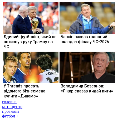
головна
матч-центр
прогнози
футбол +