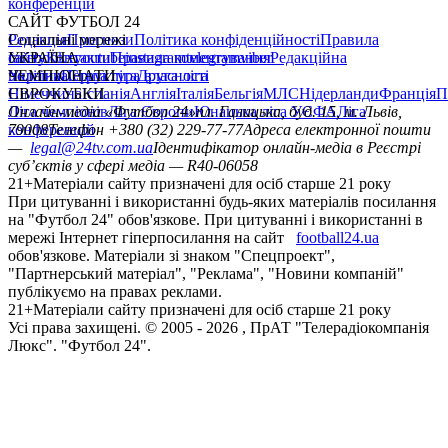
конференцій
САЙТ ФУТБОЛ 24
Редакція
Соціальні мережі
Прогнози
Політика конфіденційності
Правила
сайту
facebook
УКРАЇНА
Контакти
x
youtube
Правила коментування
instagram
telegram
viber
Редакційна
політика
Україна
ЧЕМПІОНАТИ
Перша ліга
Структура власності
Друга ліга
Німеччина
ЄВРОКУБКИ
Іспанія
Англія
Італія
Бельгія
МЛС
Нідерланди
Франція
П
Ліга чемпіонів
Онлайн-медіа «Футбол 24»
Ліга Європи
Юнацька ліга УЄФА
пл. Галицька, буд. 15, м. Львів,
Ліга
конференцій
79008
Телефон +380 (32) 229-77-77
Адреса електронної пошти
—
legal@24tv.com.ua
Ідентифікатор онлайн-медіа в Реєстрі
суб’єктів у сфері медіа — R40-06058
21+
Матеріали сайту призначені для осіб старше 21 року
При цитуванні і використанні будь-яких матеріалів посилання
на "Футбол 24" обов'язкове. При цитуванні і використанні в
мережі Інтернет гіперпосилання на сайт
football24.ua
обов'язкове. Матеріали зі знаком "Спецпроект",
"Партнерський матеріал", "Реклама", "Новини компаній"
публікуємо на правах реклами.
21+
Матеріали сайту призначені для осіб старше 21 року
Усi права захищенi. © 2005 -
2026
, ПрАТ "Телерадіокомпанія
Люкс". "Футбол 24".