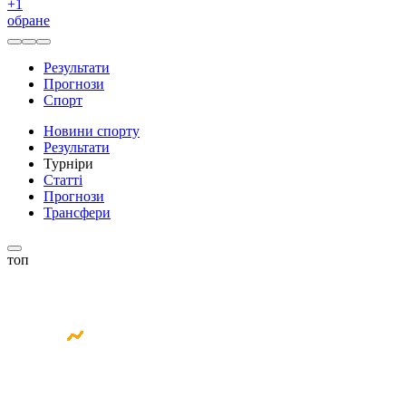
+
1
обране
Результати
Прогнози
Спорт
Новини спорту
Результати
Турніри
Статті
Прогнози
Трансфери
топ