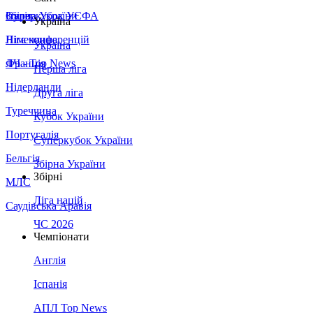
Збірна України
Італія
Суперкубок УЄФА
Україна
Німеччина
Ліга конференцій
Україна
Франція
ЛЧ - Top News
Перша ліга
Нідерланди
Друга ліга
Туреччина
Кубок України
Португалія
Суперкубок України
Бельгія
Збірна України
Збірні
МЛС
Ліга націй
Саудівська Аравія
ЧС 2026
Чемпіонати
Англія
Іспанія
АПЛ Top News