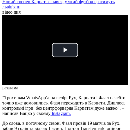
Новий тренер Карпат зізнався, у який футбол гратимуть
львів'яни
відео дня
Play
Video
реклама
"Трохи вам WhatsApp’a на вечір. Рух, Карпати і Фаал начебто
точно вже домовились. Фаал переходить в Карпати. Дивлюсь
контрольні ігри, без центрфорварда Карпатам дуже важко", –
написав Вацко у своєму
Instagram.
До слова, в поточному сезоні Фаал провів 19 матчів за Рух,
забив 9 голів та віддав 1 асист. Портал Transfermarkt оцінює