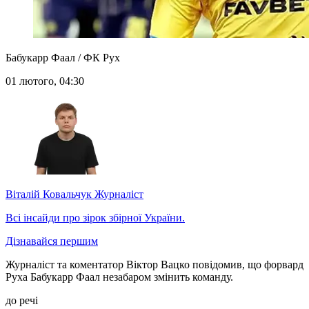
Бабукарр Фаал / ФК Рух
01 лютого, 04:30
Віталій Ковальчук
Журналіст
Всі інсайди про зірок збірної України.
Дізнавайся першим
Журналіст та коментатор Віктор Вацко повідомив, що форвард
Руха Бабукарр Фаал незабаром змінить команду.
до речі