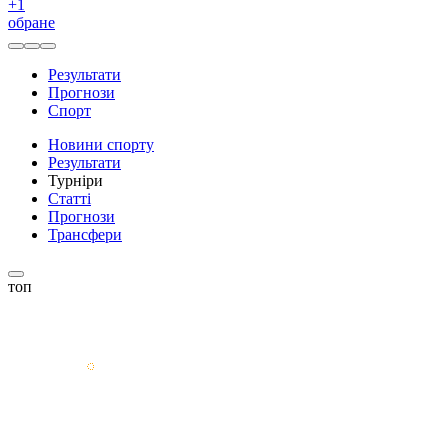
+
1
обране
Результати
Прогнози
Спорт
Новини спорту
Результати
Турніри
Статті
Прогнози
Трансфери
топ