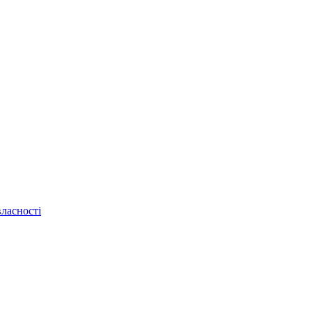
ласності