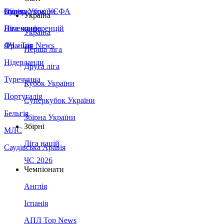
Збірна України
Італія
Суперкубок УЄФА
Україна
Німеччина
Ліга конференцій
Україна
Франція
ЛЧ - Top News
Перша ліга
Нідерланди
Друга ліга
Туреччина
Кубок України
Португалія
Суперкубок України
Бельгія
Збірна України
Збірні
МЛС
Ліга націй
Саудівська Аравія
ЧС 2026
Чемпіонати
Англія
Іспанія
АПЛ Top News