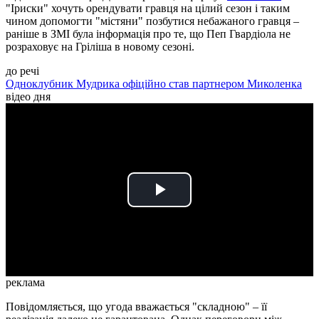
"Іриски" хочуть орендувати гравця на цілий сезон і таким
чином допомогти "містяни" позбутися небажаного гравця –
раніше в ЗМІ була інформація про те, що Пеп Гвардіола не
розраховує на Гріліша в новому сезоні.
до речі
Одноклубник Мудрика офіційно став партнером Миколенка
відео дня
Play
Video
реклама
Повідомляється, що угода вважається "складною" – її