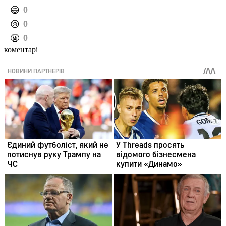
️😄
0
️😢
0
️🤬
0
коментарі