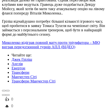
реалізація далеко не гарантована. Однак переговори між
клубами вже ведуться. Гравець дуже подобається Девіду
Мойєсу, який хотів би мати таку атакувальну опцію на лівому
фланзі попереду Віталія Миколенка..
Гріліш відчайдушно потребує більшої кількості ігрового часу,
щоб пробитися в заявку Томаса Тухеля на чемпіонат світу. Він
займається з персональним тренером, щоб бути в найкращій
формі до майбутнього сезону.
Миколенко відіграв повний матч проти тріумфатора – МЮ
виграв передсезонний турнір АПЛ (ВІДЕО)
Читайте ще
:
Джек Гріліш
Англія
Евертон
Трансфери
Манчестер Сіті
Трансфери Манчестер Сіті
️👍
0
️🔥
0