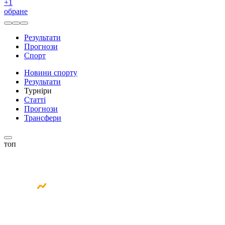
+
1
обране
Результати
Прогнози
Спорт
Новини спорту
Результати
Турніри
Статті
Прогнози
Трансфери
топ