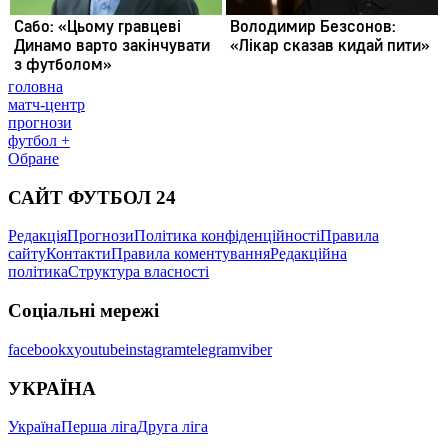
головна
матч-центр
прогнози
футбол +
Обране
САЙТ ФУТБОЛ 24
Редакція
Прогнози
Політика конфіденційності
Правила
сайту
Контакти
Правила коментування
Редакційна
політика
Структура власності
Соціальні мережі
facebook
x
youtube
instagram
telegram
viber
УКРАЇНА
Україна
Перша ліга
Друга ліга