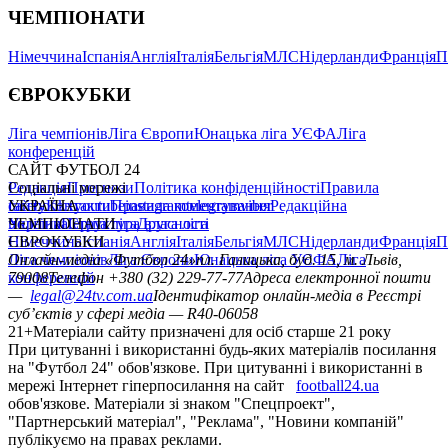
ЧЕМПІОНАТИ
Німеччина
Іспанія
Англія
Італія
Бельгія
МЛС
Нідерланди
Франція
П
ЄВРОКУБКИ
Ліга чемпіонів
Ліга Європи
Юнацька ліга УЄФА
Ліга
конференцій
САЙТ ФУТБОЛ 24
Редакція
Соціальні мережі
Прогнози
Політика конфіденційності
Правила
сайту
facebook
УКРАЇНА
Контакти
x
youtube
Правила коментування
instagram
telegram
viber
Редакційна
політика
Україна
ЧЕМПІОНАТИ
Перша ліга
Структура власності
Друга ліга
Німеччина
ЄВРОКУБКИ
Іспанія
Англія
Італія
Бельгія
МЛС
Нідерланди
Франція
П
Ліга чемпіонів
Онлайн-медіа «Футбол 24»
Ліга Європи
Юнацька ліга УЄФА
пл. Галицька, буд. 15, м. Львів,
Ліга
конференцій
79008
Телефон +380 (32) 229-77-77
Адреса електронної пошти
—
legal@24tv.com.ua
Ідентифікатор онлайн-медіа в Реєстрі
суб’єктів у сфері медіа — R40-06058
21+
Матеріали сайту призначені для осіб старше 21 року
При цитуванні і використанні будь-яких матеріалів посилання
на "Футбол 24" обов'язкове. При цитуванні і використанні в
мережі Інтернет гіперпосилання на сайт
football24.ua
обов'язкове. Матеріали зі знаком "Спецпроект",
"Партнерський матеріал", "Реклама", "Новини компаній"
публікуємо на правах реклами.