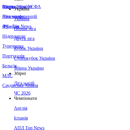
Збірна України
Італія
Суперкубок УЄФА
Україна
Німеччина
Ліга конференцій
Україна
Франція
ЛЧ - Top News
Перша ліга
Нідерланди
Друга ліга
Туреччина
Кубок України
Португалія
Суперкубок України
Бельгія
Збірна України
Збірні
МЛС
Ліга націй
Саудівська Аравія
ЧС 2026
Чемпіонати
Англія
Іспанія
АПЛ Top News