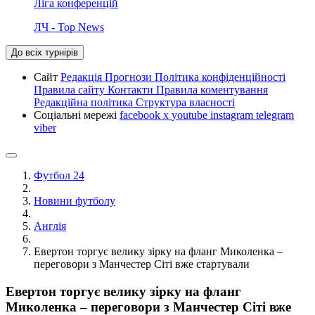
Ліга конференцій
ЛЧ - Top News
До всіх турнірів
Сайт
Редакція
Прогнози
Політика конфіденційності
Правила сайту
Контакти
Правила коментування
Редакційна політика
Структура власності
Соціальні мережі
facebook
x
youtube
instagram
telegram
viber
Футбол 24
Новини футболу
Англія
Евертон торгує велику зірку на фланг Миколенка –
переговори з Манчестер Сіті вже стартували
Евертон торгує велику зірку на фланг
Миколенка – переговори з Манчестер Сіті вже