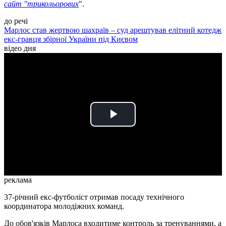
сайт "трикольорових
".
до речі
Марлос став жертвою шахраїв – суд арештував елітний котедж
екс-гравця збірної України під Києвом
відео дня
Play
Video
реклама
37-річний екс-футболіст отримав посаду технічного
координатора молодіжних команд.
До обов'язків Марлоса входитиме контроль за тренуваннями, а