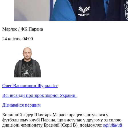
Марлос / ФК Парана
24 квітня, 04:00
Олег Василишин
Журналіст
Всі інсайди про зірок збірної України.
Дізнавайся першим
Колишній лідер Шахтаря Марлос працевлаштувався у
футбольному клубі Парана, що виступає у другому за силою
дивізіоні чемпіонату Бразилії (Серії В), повідомляє
офіційний