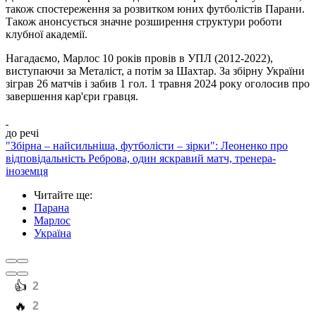
також спостереження за розвитком юних футболістів Парани.
Також анонсується значне розширення структури роботи
клубної академії.
Нагадаємо, Марлос 10 років провів в УПЛ (2012-2022),
виступаючи за Металіст, а потім за Шахтар. За збірну України
зіграв 26 матчів і забив 1 гол. 1 травня 2024 року оголосив про
завершення кар'єри гравця.
до речі
"Збірна – найсильніша, футболісти – зірки": Леоненко про
відповідальність Реброва, один яскравий матч, тренера-
іноземця
Читайте ще
:
Парана
Марлос
Україна
️👍
2
️🔥
2