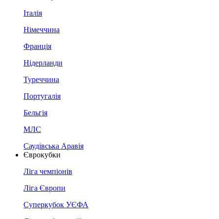
Італія
Німеччина
Франція
Нідерланди
Туреччина
Португалія
Бельгія
МЛС
Саудівська Аравія
Єврокубки
Ліга чемпіонів
Ліга Європи
Суперкубок УЄФА