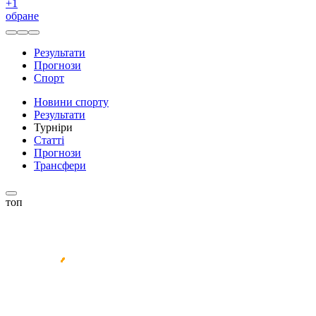
+
1
обране
Результати
Прогнози
Спорт
Новини спорту
Результати
Турніри
Статті
Прогнози
Трансфери
топ