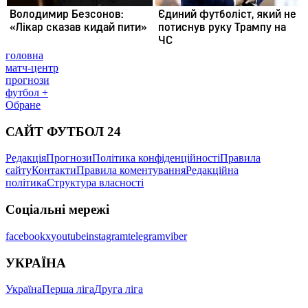
головна
матч-центр
прогнози
футбол +
Обране
САЙТ ФУТБОЛ 24
Редакція
Прогнози
Політика конфіденційності
Правила
сайту
Контакти
Правила коментування
Редакційна
політика
Структура власності
Соціальні мережі
facebook
x
youtube
instagram
telegram
viber
УКРАЇНА
Україна
Перша ліга
Друга ліга