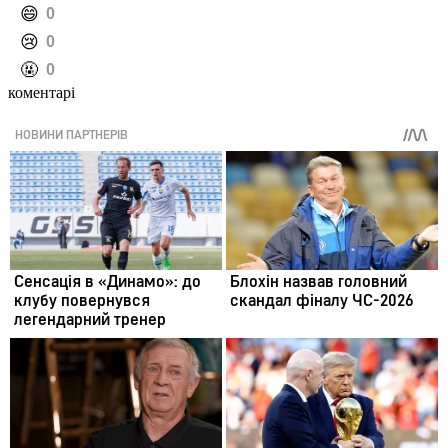
️😄
0
️😢
0
️🤬
0
коментарі