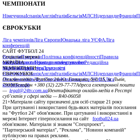
ЧЕМПІОНАТИ
Німеччина
Іспанія
Англія
Італія
Бельгія
МЛС
Нідерланди
Франція
П
ЄВРОКУБКИ
Ліга чемпіонів
Ліга Європи
Юнацька ліга УЄФА
Ліга
конференцій
САЙТ ФУТБОЛ 24
Редакція
Соціальні мережі
Прогнози
Політика конфіденційності
Правила
сайту
facebook
УКРАЇНА
Контакти
x
youtube
Правила коментування
instagram
telegram
viber
Редакційна
політика
Україна
ЧЕМПІОНАТИ
Перша ліга
Структура власності
Друга ліга
Німеччина
ЄВРОКУБКИ
Іспанія
Англія
Італія
Бельгія
МЛС
Нідерланди
Франція
П
Ліга чемпіонів
Онлайн-медіа «Футбол 24»
Ліга Європи
Юнацька ліга УЄФА
пл. Галицька, буд. 15, м. Львів,
Ліга
конференцій
79008
Телефон +380 (32) 229-77-77
Адреса електронної пошти
—
legal@24tv.com.ua
Ідентифікатор онлайн-медіа в Реєстрі
суб’єктів у сфері медіа — R40-06058
21+
Матеріали сайту призначені для осіб старше 21 року
При цитуванні і використанні будь-яких матеріалів посилання
на "Футбол 24" обов'язкове. При цитуванні і використанні в
мережі Інтернет гіперпосилання на сайт
football24.ua
обов'язкове. Матеріали зі знаком "Спецпроект",
"Партнерський матеріал", "Реклама", "Новини компаній"
публікуємо на правах реклами.