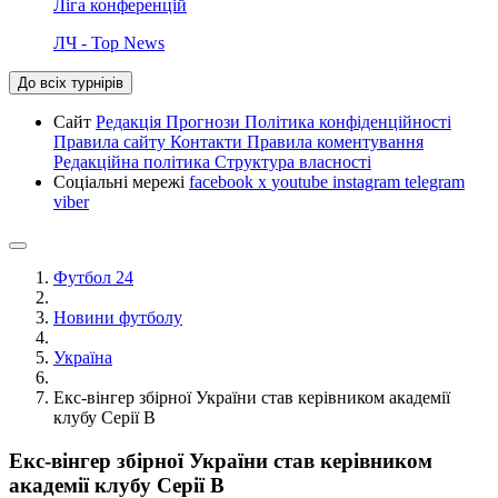
Ліга конференцій
ЛЧ - Top News
До всіх турнірів
Сайт
Редакція
Прогнози
Політика конфіденційності
Правила сайту
Контакти
Правила коментування
Редакційна політика
Структура власності
Соціальні мережі
facebook
x
youtube
instagram
telegram
viber
Футбол 24
Новини футболу
Україна
Екс-вінгер збірної України став керівником академії
клубу Серії В
Екс-вінгер збірної України став керівником
академії клубу Серії В