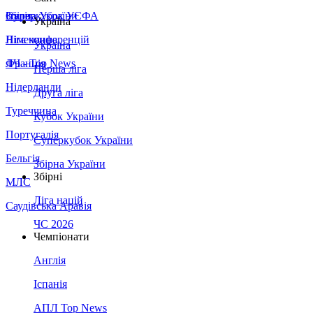
Збірна України
Італія
Суперкубок УЄФА
Україна
Німеччина
Ліга конференцій
Україна
Франція
ЛЧ - Top News
Перша ліга
Нідерланди
Друга ліга
Туреччина
Кубок України
Португалія
Суперкубок України
Бельгія
Збірна України
Збірні
МЛС
Ліга націй
Саудівська Аравія
ЧС 2026
Чемпіонати
Англія
Іспанія
АПЛ Top News