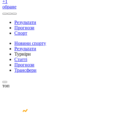
+
1
обране
Результати
Прогнози
Спорт
Новини спорту
Результати
Турніри
Статті
Прогнози
Трансфери
топ