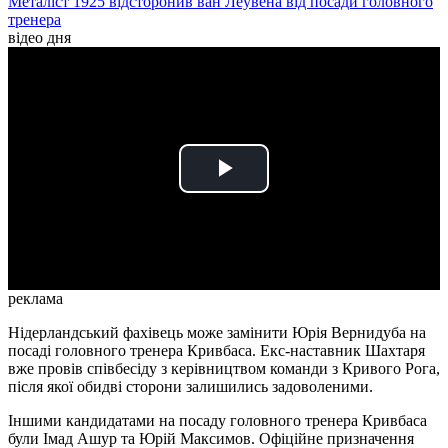
Металіст 1925 відсторонив ван Леувена від посади головного
тренера
відео дня
Play
Video
реклама
Нідерландський фахівець може замінити Юрія Вернидуба на
посаді головного тренера Кривбаса. Екс-наставник Шахтаря
вже провів співбесіду з керівництвом команди з Кривого Рога,
після якої обидві сторони залишились задоволеними.
Іншими кандидатами на посаду головного тренера Кривбаса
були Імад Ашур та Юрій Максимов. Офіційне призначення