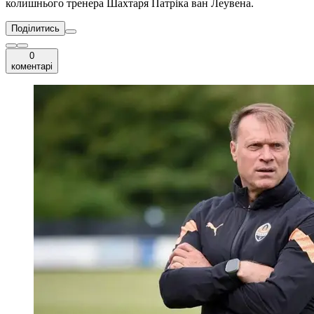
колишнього тренера Шахтаря Патріка ван Леувена.
Поділитись
0
коментарі