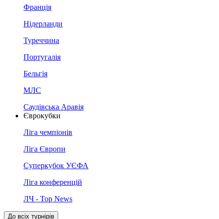
Франція
Нідерланди
Туреччина
Португалія
Бельгія
МЛС
Саудівська Аравія
Єврокубки
Ліга чемпіонів
Ліга Європи
Суперкубок УЄФА
Ліга конференцій
ЛЧ - Top News
До всіх турнірів