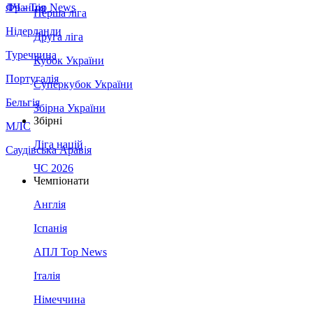
Франція
ЛЧ - Top News
Перша ліга
Нідерланди
Друга ліга
Туреччина
Кубок України
Португалія
Суперкубок України
Бельгія
Збірна України
Збірні
МЛС
Ліга націй
Саудівська Аравія
ЧС 2026
Чемпіонати
Англія
Іспанія
АПЛ Top News
Італія
Німеччина