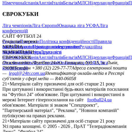
Німеччина
Іспанія
Англія
Італія
Бельгія
МЛС
Нідерланди
Франція
П
ЄВРОКУБКИ
Ліга чемпіонів
Ліга Європи
Юнацька ліга УЄФА
Ліга
конференцій
САЙТ ФУТБОЛ 24
Редакція
Соціальні мережі
Прогнози
Політика конфіденційності
Правила
сайту
facebook
УКРАЇНА
Контакти
x
youtube
Правила коментування
instagram
telegram
viber
Редакційна
політика
Україна
ЧЕМПІОНАТИ
Перша ліга
Структура власності
Друга ліга
Німеччина
ЄВРОКУБКИ
Іспанія
Англія
Італія
Бельгія
МЛС
Нідерланди
Франція
П
Ліга чемпіонів
Онлайн-медіа «Футбол 24»
Ліга Європи
Юнацька ліга УЄФА
пл. Галицька, буд. 15, м. Львів,
Ліга
конференцій
79008
Телефон +380 (32) 229-77-77
Адреса електронної пошти
—
legal@24tv.com.ua
Ідентифікатор онлайн-медіа в Реєстрі
суб’єктів у сфері медіа — R40-06058
21+
Матеріали сайту призначені для осіб старше 21 року
При цитуванні і використанні будь-яких матеріалів посилання
на "Футбол 24" обов'язкове. При цитуванні і використанні в
мережі Інтернет гіперпосилання на сайт
football24.ua
обов'язкове. Матеріали зі знаком "Спецпроект",
"Партнерський матеріал", "Реклама", "Новини компаній"
публікуємо на правах реклами.
21+
Матеріали сайту призначені для осіб старше 21 року
Усi права захищенi. © 2005 -
2026
, ПрАТ "Телерадіокомпанія
Люкс". "Футбол 24".