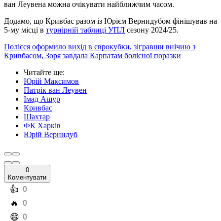
ван Леувена можна очікувати найближчим часом.
Додамо, що Кривбас разом із Юрієм Вернидубом фінішував на
5-му місці в
турнірній таблиці УПЛ
сезону 2024/25.
Полісся оформило вихід в єврокубки, зігравши внічию з
Кривбасом, Зоря завдала Карпатам болісної поразки
Читайте ще
:
Юрій Максимов
Патрік ван Леувен
Імад Ашур
Кривбас
Шахтар
ФК Харків
Юрій Вернидуб
0
Коментувати
️👍
0
️🔥
0
️😄
0