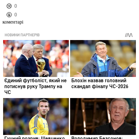
️😢
0
️🤬
0
коментарі