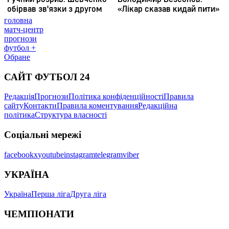
головна
матч-центр
прогнози
футбол +
Обране
САЙТ ФУТБОЛ 24
Редакція
Прогнози
Політика конфіденційності
Правила
сайту
Контакти
Правила коментування
Редакційна
політика
Структура власності
Соціальні мережі
facebook
x
youtube
instagram
telegram
viber
УКРАЇНА
Україна
Перша ліга
Друга ліга
ЧЕМПІОНАТИ