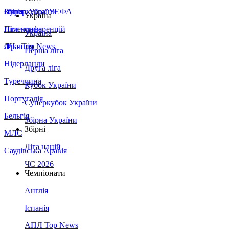
Збірна України
Італія
Суперкубок УЄФА
Україна
Німеччина
Ліга конференцій
Україна
Франція
ЛЧ - Top News
Перша ліга
Нідерланди
Друга ліга
Туреччина
Кубок України
Португалія
Суперкубок України
Бельгія
Збірна України
Збірні
МЛС
Ліга націй
Саудівська Аравія
ЧС 2026
Чемпіонати
Англія
Іспанія
АПЛ Top News