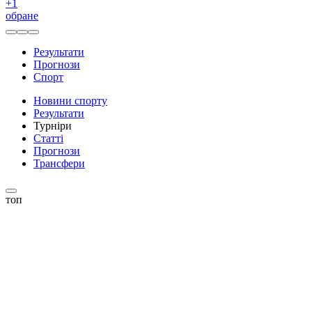
+
1
обране
Результати
Прогнози
Спорт
Новини спорту
Результати
Турніри
Статті
Прогнози
Трансфери
топ