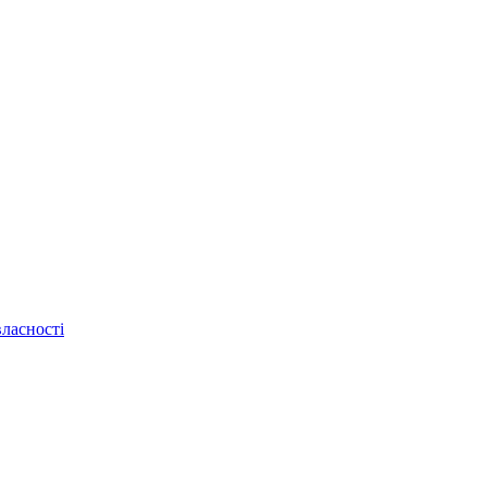
ласності