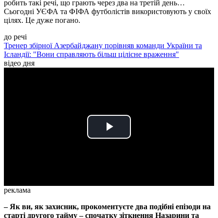
робить такі речі, що грають через два на третій день…
Сьогодні УЄФА та ФІФА футболістів використовують у своїх
цілях. Це дуже погано.
до речі
Тренер збірної Азербайджану порівняв команди України та
Ісландії: "Вони справляють більш цілісне враження"
відео дня
Play
Video
реклама
– Як ви, як захисник, прокоментуєте два подібні епізоди на
старті другого тайму – спочатку зіткнення Назарини та