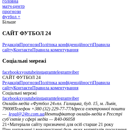
головна
матч-центр
прогнози
футбол +
Більше
САЙТ ФУТБОЛ 24
Редакція
Прогнози
Політика конфіденційності
Правила
сайту
Контакти
Правила коментування
Соціальні мережі
facebook
x
youtube
instagram
telegram
viber
САЙТ ФУТБОЛ 24
Редакція
Прогнози
Політика конфіденційності
Правила
сайту
Контакти
Правила коментування
Соціальні мережі
facebook
x
youtube
instagram
telegram
viber
Онлайн-медіа «Футбол 24»
пл. Галицька, буд. 15, м. Львів,
79008
Телефон +380 (32) 229-77-77
Адреса електронної пошти
—
legal@24tv.com.ua
Ідентифікатор онлайн-медіа в Реєстрі
суб’єктів у сфері медіа — R40-06058
21+
Матеріали сайту призначені для осіб старше 21 року
При цитуванні і використанні будь-яких матеріалів посилання