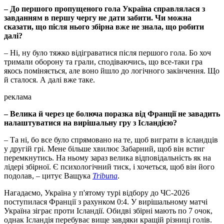
– До першого пропущеного гола Україна справлялася з
завданням в першу чергу не дати забити. Чи можна
сказати, що після нього збірна вже не знала, що робити
далі?
– Ні, ну було тяжко відіграватися після першого гола. Бо хоч
тримали оборону та грали, сподіваючись, що все-таки гра
якось поміняється, але воно йшло до логічного закінчення. Що
й сталося. А далі вже таке.
реклама
– Велика й через це болюча поразка від Франції не завадить
налаштуватися на вирішальну гру з Ісландією?
– Та ні, бо все було спрямовано на те, щоб виграти в ісландців
у другій грі. Мене більше хвилює Забарний, щоб він встиг
перемкнутись. На ньому зараз велика відповідальність як на
лідері збірної. Є психологічний тиск, і хочеться, щоб він його
подолав, – цитує Ващука
Tribuna
.
Нагадаємо, Україна у п'ятому турі відбору до ЧС-2026
поступилася Франції з рахунком 0:4. У вирішальному матчі
Україна зіграє проти Ісландії. Обидві збірні мають по 7 очок,
однак Ісландія перебуває вище завдяки кращій різниці голів.