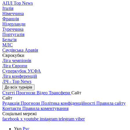
АПЛ Top News
Італія
Німеччина
Франція
Нідерланди
Туреччина
Португалія
Бельгія
МЛС
Саудівська Аравія
Єврокубки
Ліга чемпіонів
Ліга Європи
Суперкубок УЄФА
Ліга конференцій
ЛЧ - Top News
До всіх турнірів
Статті
Прогнози
Відео
Трансфери
Сайт
Сайт
Редакція
Прогнози
Політика конфіденційності
Правила сайту
Контакти
Правила коментування
Соціальні мережі
facebook
x
youtube
instagram
telegram
viber
Укр
Рус