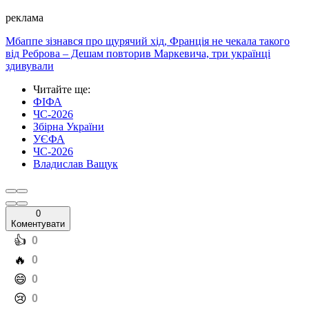
реклама
Мбаппе зізнався про щурячий хід, Франція не чекала такого
від Реброва – Дешам повторив Маркевича, три українці
здивували
Читайте ще
:
ФІФА
ЧС-2026
Збірна України
УЄФА
ЧС-2026
Владислав Ващук
0
Коментувати
️👍
0
️🔥
0
️😄
0
️😢
0