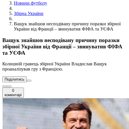
Новини футболу
Збірна України
Ващук знайшов несподівану причину поразки збірної
України від Франції – звинуватив ФІФА та УЄФА
Ващук знайшов несподівану причину поразки
збірної України від Франції – звинуватив ФІФА
та УЄФА
Колишній гравець збірної України Владислав Ващук
проаналізував гру з Францією.
Поділитись
0
коментарі