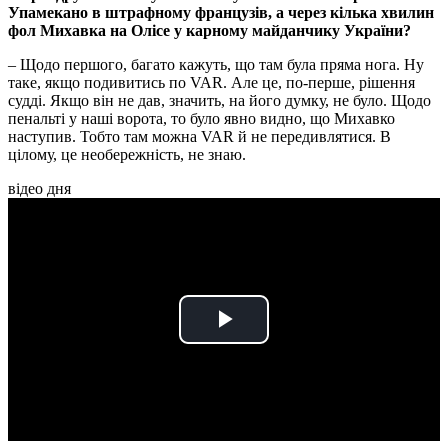
Упамекано в штрафному французів, а через кілька хвилин
фол Михавка на Олісе у карному майданчику України?
– Щодо першого, багато кажуть, що там була пряма нога. Ну
таке, якщо подивитись по VAR. Але це, по-перше, рішення
судді. Якщо він не дав, значить, на його думку, не було. Щодо
пенальті у наші ворота, то було явно видно, що Михавко
наступив. Тобто там можна VAR й не передивлятися. В
цілому, це необережність, не знаю.
відео дня
Play
Video