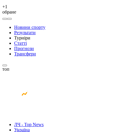
+
1
обране
Новини спорту
Результати
Турніри
Статті
Прогнози
Трансфери
топ
ЛЧ - Top News
Україна