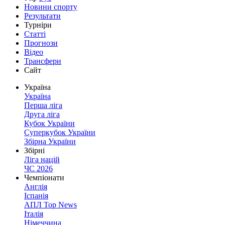
Новини спорту
Результати
Турніри
Статті
Прогнози
Відео
Трансфери
Сайт
Україна
Україна
Перша ліга
Друга ліга
Кубок України
Суперкубок України
Збірна України
Збірні
Ліга націй
ЧС 2026
Чемпіонати
Англія
Іспанія
АПЛ Top News
Італія
Німеччина