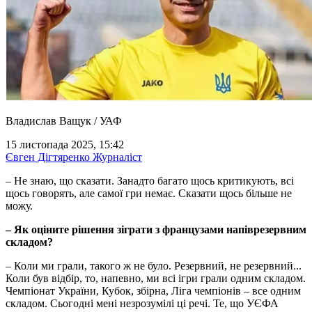
Владислав Ващук / УАФ
15 листопада 2025, 15:42
Євген Дігтяренко
Журналіст
– Не знаю, що сказати. Занадто багато щось критикують, всі
щось говорять, але самої гри немає. Сказати щось більше не
можу.
– Як оціните рішення зіграти з французами напіврезервним
складом?
– Коли ми грали, такого ж не було. Резервний, не резервний...
Коли був відбір, то, напевно, ми всі ігри грали одним складом.
Чемпіонат України, Кубок, збірна, Ліга чемпіонів – все одним
складом. Сьогодні мені незрозумілі ці речі. Те, що УЄФА