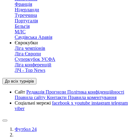
Франція
Нідерланди
Туреччина
Португалія
Бельгія
МЛС
Саудівська Аравія
Єврокубки
Ліга чемпіонів
Ліга Європи
Суперкубок УЄФА
Ліга конференцій
ЛЧ - Top News
До всіх турнірів
Сайт
Редакція
Прогнози
Політика конфіденційності
Правила сайту
Контакти
Правила коментування
Соціальні мережі
facebook
x
youtube
instagram
telegram
viber
Футбол 24