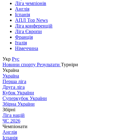
Ліга чемпіонів
Англія
Іспанія
АПЛ Top News
Ліга конференцій
Ліга Європи
Франція
Італія
Німеччина
Укр
Рус
Новини спорту
Результати
Турніри
Україна
Україна
Перша ліга
Друга ліга
Кубок України
Суперкубок України
Збірна України
Збірні
Ліга націй
ЧС 2026
Чемпіонати
Англія
Іспанія