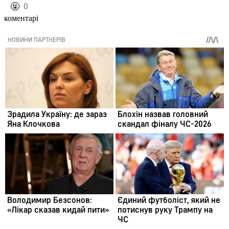
️🤬
0
коментарі