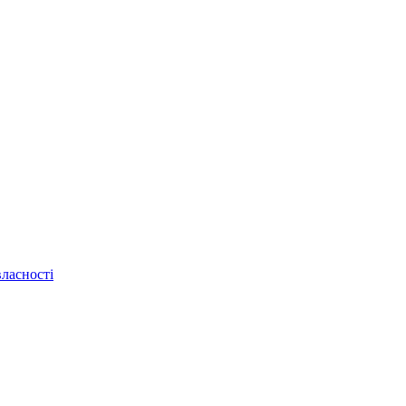
ласності