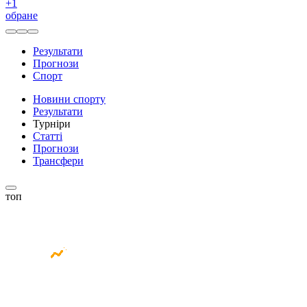
+
1
обране
Результати
Прогнози
Спорт
Новини спорту
Результати
Турніри
Статті
Прогнози
Трансфери
топ