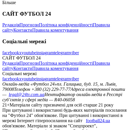
Більше
САЙТ ФУТБОЛ 24
Редакція
Прогнози
Політика конфіденційності
Правила
сайту
Контакти
Правила коментування
Соціальні мережі
facebook
x
youtube
instagram
telegram
viber
САЙТ ФУТБОЛ 24
Редакція
Прогнози
Політика конфіденційності
Правила
сайту
Контакти
Правила коментування
Соціальні мережі
facebook
x
youtube
instagram
telegram
viber
Онлайн-медіа «Футбол 24»
пл. Галицька, буд. 15, м. Львів,
79008
Телефон +380 (32) 229-77-77
Адреса електронної пошти
—
legal@24tv.com.ua
Ідентифікатор онлайн-медіа в Реєстрі
суб’єктів у сфері медіа — R40-06058
21+
Матеріали сайту призначені для осіб старше 21 року
При цитуванні і використанні будь-яких матеріалів посилання
на "Футбол 24" обов'язкове. При цитуванні і використанні в
мережі Інтернет гіперпосилання на сайт
football24.ua
обов'язкове. Матеріали зі знаком "Спецпроект",