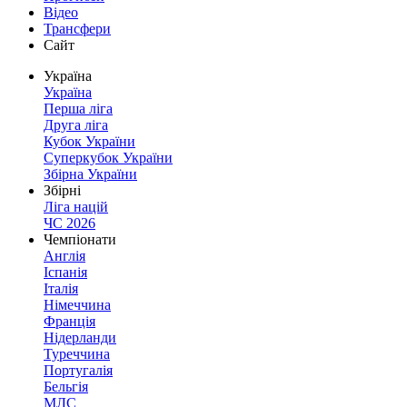
Відео
Трансфери
Сайт
Україна
Україна
Перша ліга
Друга ліга
Кубок України
Суперкубок України
Збірна України
Збірні
Ліга націй
ЧС 2026
Чемпіонати
Англія
Іспанія
Італія
Німеччина
Франція
Нідерланди
Туреччина
Португалія
Бельгія
МЛС