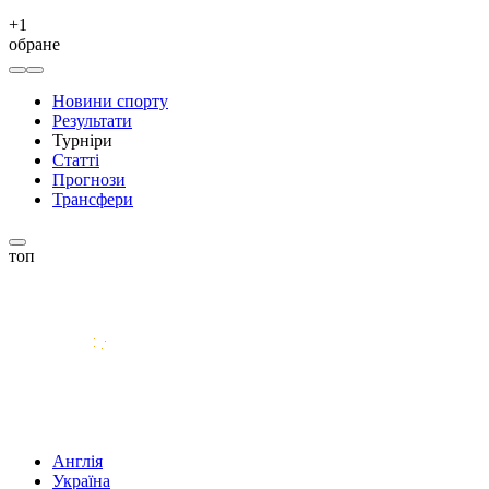
+
1
обране
Новини спорту
Результати
Турніри
Статті
Прогнози
Трансфери
топ
Англія
Україна