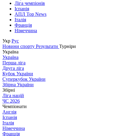
Ліга чемпіонів
Іспанія
АПЛ Top News
Італія
Франція
Німеччина
Укр
Рус
Новини спорту
Результати
Турніри
Україна
Україна
Перша ліга
Друга ліга
Кубок України
Суперкубок України
Збірна України
Збірні
Ліга націй
ЧС 2026
Чемпіонати
Англія
Іспанія
Італія
Німеччина
Франція