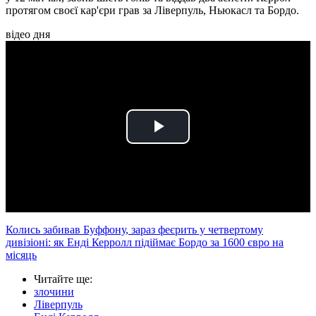
протягом своєї кар'єри грав за Ліверпуль, Ньюкасл та Бордо.
відео дня
Play
Video
Колись забивав Буффону, зараз феєрить у четвертому
дивізіоні: як Енді Керролл підіймає Бордо за 1600 євро на
місяць
Читайте ще
:
злочини
Ліверпуль