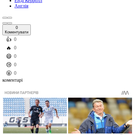
Енді Керролл
Англія
0
Коментувати
️👍
0
️🔥
0
️😄
0
️😢
0
️🤬
0
коментарі