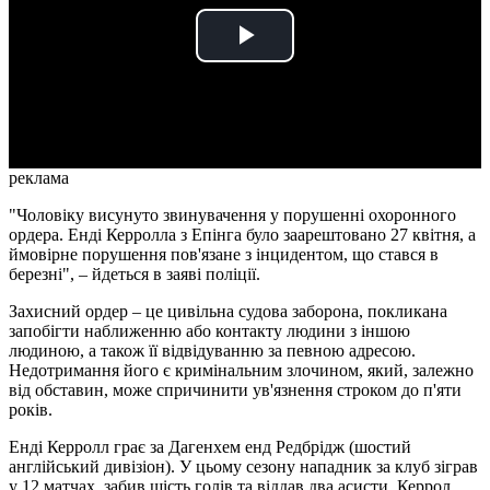
Play
Video
реклама
"Чоловіку висунуто звинувачення у порушенні охоронного
ордера. Енді Керролла з Епінга було заарештовано 27 квітня, а
ймовірне порушення пов'язане з інцидентом, що стався в
березні", – йдеться в заяві поліції.
Захисний ордер – це цивільна судова заборона, покликана
запобігти наближенню або контакту людини з іншою
людиною, а також її відвідуванню за певною адресою.
Недотримання його є кримінальним злочином, який, залежно
від обставин, може спричинити ув'язнення строком до п'яти
років.
Енді Керролл грає за Дагенхем енд Редбрідж (шостий
англійський дивізіон). У цьому сезону нападник за клуб зіграв
у 12 матчах, забив шість голів та віддав два асисти. Керрол