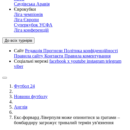
Саудівська Аравія
Єврокубки
Ліга чемпіонів
Ліга Європи
Суперкубок УЄФА
Ліга конференцій
До всіх турнірів
Сайт
Редакція
Прогнози
Політика конфіденційності
Правила сайту
Контакти
Правила коментування
Соціальні мережі
facebook
x
youtube
instagram
telegram
viber
Футбол 24
Новини футболу
Англія
Екс-форвард Ліверпуля може опинитися за ґратами –
бомбардиру загрожує тривалий термін ув'язнення