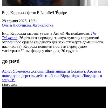
Енді Керролл / фото: P. Lahalle/L'Équipe
28 грудня 2025, 12:21
Ольга Любушкіна
Журналістка
Енді Керролла заарештували в Англії. Як повідомляє
The
Telegraph
, 36-річного форварда звинувачують у порушенні
охоронного ордера (виданого для захисту жертв домашнього
насильства). Керролл повинен постати перед судом
магістратів Челмсфорда у вівторок, 30 грудня.
до речі
Асист Ярмолюка допоміг Шаде знищити Борнмут, Арсенал
повернув лідерство, дебютний гол Вірца підняв Ліверпуль в
зону ЛЧ
відео дня