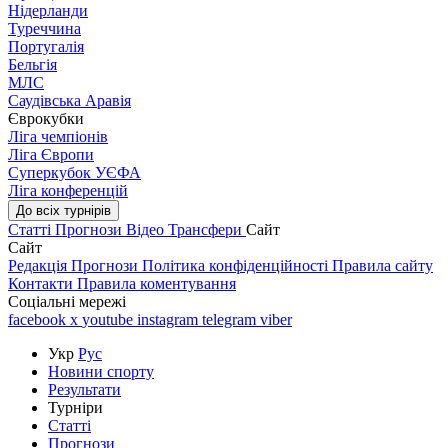
Нідерланди
Туреччина
Португалія
Бельгія
МЛС
Саудівська Аравія
Єврокубки
Ліга чемпіонів
Ліга Європи
Суперкубок УЄФА
Ліга конференцій
До всіх турнірів
Статті
Прогнози
Відео
Трансфери
Сайт
Сайт
Редакція
Прогнози
Політика конфіденційності
Правила сайту
Контакти
Правила коментування
Соціальні мережі
facebook
x
youtube
instagram
telegram
viber
Укр
Рус
Новини спорту
Результати
Турніри
Статті
Прогнози