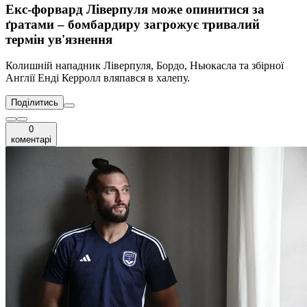
Екс-форвард Ліверпуля може опинитися за
ґратами – бомбардиру загрожує тривалий
термін ув'язнення
Колишній нападник Ліверпуля, Бордо, Ньюкасла та збірної
Англії Енді Керролл вляпався в халепу.
Поділитись
0
коментарі