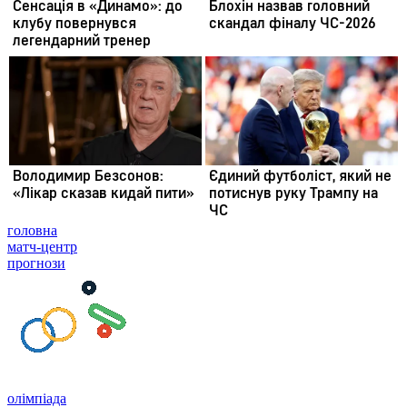
головна
матч-центр
прогнози
олімпіада