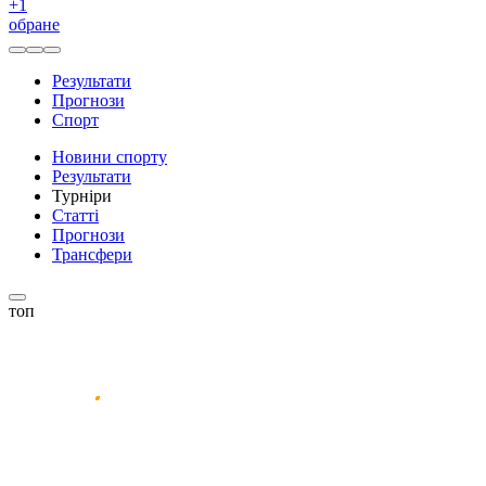
+
1
обране
Результати
Прогнози
Спорт
Новини спорту
Результати
Турніри
Статті
Прогнози
Трансфери
топ