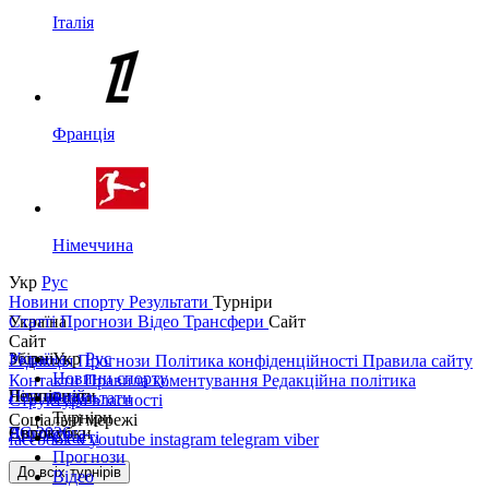
Італія
Франція
Німеччина
Укр
Рус
Новини спорту
Результати
Турніри
Україна
Статті
Прогнози
Відео
Трансфери
Сайт
Сайт
Україна
Збірні
Укр
Рус
Редакція
Прогнози
Політика конфіденційності
Правила сайту
Новини спорту
Контакти
Правила коментування
Редакційна політика
Перша ліга
Ліга націй
Чемпіонати
Результати
Структура власності
Турніри
Соціальні мережі
Друга ліга
ЧС 2026
Англія
Єврокубки
Статті
facebook
x
youtube
instagram
telegram
viber
Прогнози
Кубок України
Іспанія
Ліга чемпіонів
До всіх турнірів
Відео