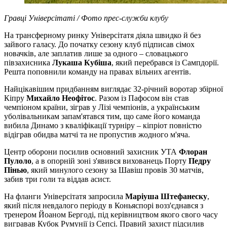
Гравці Універсітаті / Фото прес-служби клубу
На трансферному ринку Універсітатя діяла швидко й без
зайвого галасу. До початку сезону клуб підписав сімох
новачків, але заплатив лише за одного – словацького
півзахисника
Лукаша Кубіша
, який перебрався із Сампдорії.
Решта поповнили команду на правах вільних агентів.
Найцікавішим придбанням виглядає 32-річний воротар збірної
Кіпру
Михайло Неофітос
. Разом із Пафосом він став
чемпіоном країни, зіграв у Лізі чемпіонів, а українським
уболівальникам запам'ятався тим, що саме його команда
вибила Динамо з кваліфікації турніру – кіпріот повністю
відіграв обидва матчі та не пропустив жодного м'яча.
Центр оборони посилив основний захисник УТА
Флоран
Пулоло
, а в опорній зоні з'явився вихованець Порту
Педру
Пінью
, який минулого сезону за Шавіш провів 30 матчів,
забив три голи та віддав асист.
На фланги Універсітатя запросила
Маріуша Штефанеску
,
який після невдалого періоду в Коньяспорі возз'єднався з
тренером Йоаном Бергоді, під керівництвом якого свого часу
вигравав Кубок Румунії із Сепсі. Правий захист підсилив