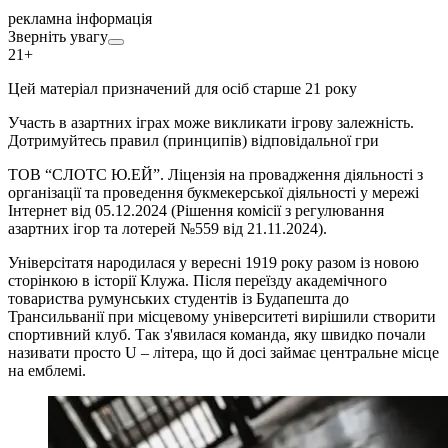
рекламна інформація
Зверніть увагу
21+
Цей матеріал призначений для осіб старше 21 року
Участь в азартних іграх може викликати ігрову залежність.
Дотримуйтесь правил (принципів) відповідальної гри
ТОВ “СЛОТС Ю.ЕЙ”. Ліцензія на провадження діяльності з
організації та проведення букмекерської діяльності у мережі
Інтернет від 05.12.2024 (Рішення комісії з регулювання
азартних ігор та лотерей №559 від 21.11.2024).
Універсітатя народилася у вересні 1919 року разом із новою
сторінкою в історії Клужа. Після переїзду академічного
товариства румунських студентів із Будапешта до
Трансильванії при місцевому університеті вирішили створити
спортивний клуб. Так з'явилася команда, яку швидко почали
називати просто U – літера, що й досі займає центральне місце
на емблемі.