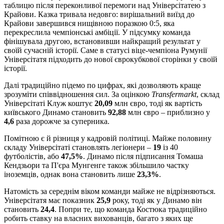
таблицю після переконливої перемоги над Універсітатею з
Крайови. Казка тривала недовго: вирішальний виїзд до
Крайови завершився нищівною поразкою 0:5, яка
перекреслила чемпіонські амбіції. У підсумку команда
фінішувала другою, встановивши найкращий результат у
своїй сучасній історії. Саме в статусі віце-чемпіона Румунії
Універсітатя підходить до нової єврокубкової сторінки у своїй
історії.
Далі традиційно підемо по цифрах, які дозволяють краще
зрозуміти співвідношення сил. За оцінкою
Transfermarkt
, склад
Універсітаті Клуж коштує
20,09
млн євро, тоді як вартість
київського Динамо становить
92,88
млн євро – приблизно у
4,6
раза дорожче за суперника.
Помітною є й різниця у кадровій політиці. Майже половину
складу Універсітаті становлять легіонери –
19
із 40
футболістів, або
47,5%
. Динамо після підписання Томаша
Кендзьори та П'єра Мунгенге також збільшило частку
іноземців, однак вона становить лише
23,3%
.
Натомість за середнім віком команди майже не відрізняються.
Універсітатя має показник
25,9
року, тоді як у Динамо він
становить
24,4
. Попри те, що команда Костюка традиційно
робить ставку на власних вихованців, багато з яких ще