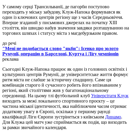
У самому серці Трансильванії, де пагорби поступово
переходять у міську забудову, Клуж-Напока формувався як
один із ключових центрів регіону ще з часів Середньовіччя.
Вперше згаданий у письмових джерелах на початку XIII
століття, він швидко набув значення завдяки розташуванню на
торгових шляхах і статусу міста з магдебурзьким правом.
до речі
"Мені не подобається слово "якби": Ісенко про золото
Румунії, операцію в Барселоні, Куртуа і Лігу чемпіонів
реклама
Сьогодні Клуж-Напока працює як один із головних освітніх і
культурних центрів Румунії, де університетське життя формує
ритм міста не слабше за історичну спадщину. Саме ця
комбінація старого й сучасного робить його впізнаваним у
регіоні, який століттями жив у багатонаціональному
середовищі. На цьому тлі футбольний клуб
Універсітатя Клуж
виходить за межі локального спортивного проєкту – це
частина міської ідентичності, яка найближчим часом отримає
додаткову увагу в Європі, оскільки у першому раунді
кваліфікації Ліги Європи зустрінеться з київським
Динамо
.
Для Клужа цей матч уже сприймається як подія, що виходить
за рамки звичайного календаря.