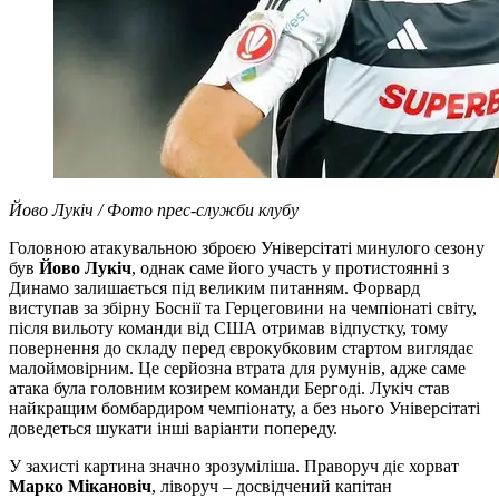
Йово Лукіч / Фото прес-служби клубу
Головною атакувальною зброєю Універсітаті минулого сезону
був
Йово Лукіч
, однак саме його участь у протистоянні з
Динамо залишається під великим питанням. Форвард
виступав за збірну Боснії та Герцеговини на чемпіонаті світу,
після вильоту команди від США отримав відпустку, тому
повернення до складу перед єврокубковим стартом виглядає
малоймовірним. Це серйозна втрата для румунів, адже саме
атака була головним козирем команди Бергоді. Лукіч став
найкращим бомбардиром чемпіонату, а без нього Універсітаті
доведеться шукати інші варіанти попереду.
У захисті картина значно зрозуміліша. Праворуч діє хорват
Марко Мікановіч
, ліворуч – досвідчений капітан