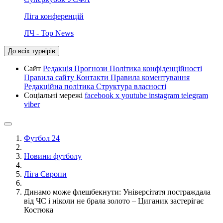
Ліга конференцій
ЛЧ - Top News
До всіх турнірів
Сайт
Редакція
Прогнози
Політика конфіденційності
Правила сайту
Контакти
Правила коментування
Редакційна політика
Структура власності
Соціальні мережі
facebook
x
youtube
instagram
telegram
viber
Футбол 24
Новини футболу
Ліга Європи
Динамо може флешбекнути: Універсітатя постраждала
від ЧС і ніколи не брала золото – Циганик застерігає
Костюка