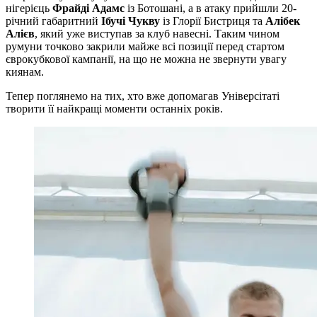
нігерієць
Фрайді Адамс
із Ботошані, а в атаку прийшли 20-
річний габаритний
Ібучі Чукву
із Глорії Бистриця та
Алібек
Алієв
, який уже виступав за клуб навесні. Таким чином
румуни точково закрили майже всі позиції перед стартом
єврокубкової кампанії, на що не можна не звернути увагу
киянам.
Тепер поглянемо на тих, хто вже допомагав Універсітаті
творити її найкращі моменти останніх років.