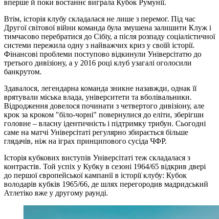
вперше й поки востаннє виграла Кубок Румунії.
Втім, історія клубу складалася не лише з перемог. Під час
Другої світової війни команда була змушена залишити Клуж і
тимчасово перебратися до Сібіу, а після розпаду соціалістичної
системи пережила одну з найважчих криз у своїй історії.
Фінансові проблеми поступово відкинули Універсітатю до
третього дивізіону, а у 2016 році клуб узагалі оголосили
банкрутом.
Здавалося, легендарна команда зникне назавжди, однак її
врятували міська влада, університети та вболівальники.
Відродження довелося починати з четвертого дивізіону, але
крок за кроком "біло-чорні" повернулися до еліти, зберігши
головне – власну ідентичність і підтримку трибун. Сьогодні
саме на матчі Універсітаті регулярно збирається більше
глядачів, ніж на іграх принципового сусіда ЧФР.
Історія кубкових виступів Універсітаті теж складалася з
контрастів. Той успіх у Кубку в сезоні 1964/65 відкрив двері
до першої європейської кампанії в історії клубу: Кубок
володарів кубків 1965/66, де шлях перегородив мадридський
Атлетіко вже у другому раунді.