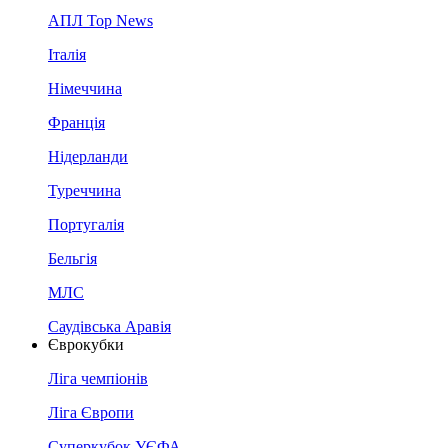
АПЛ Top News
Італія
Німеччина
Франція
Нідерланди
Туреччина
Португалія
Бельгія
МЛС
Саудівська Аравія
Єврокубки
Ліга чемпіонів
Ліга Європи
Суперкубок УЄФА