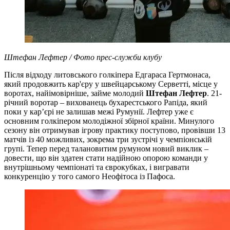
Штефан Лефтер / Фото прес-служби клубу
Після відходу литовського голкіпера Едгараса Гертмонаса,
який продовжить кар'єру у швейцарському Серветті, місце у
воротах, найімовірніше, займе молодий
Штефан Лефтер
. 21-
річний воротар – вихованець бухарестського Рапіда, який
поки у карʼєрі не залишав межі Румунії. Лефтер уже є
основним голкіпером молодіжної збірної країни. Минулого
сезону він отримував ігрову практику поступово, провівши 13
матчів із 40 можливих, зокрема три зустрічі у чемпіонській
групі. Тепер перед талановитим румуном новий виклик –
довести, що він здатен стати надійною опорою команди у
внутрішньому чемпіонаті та єврокубках, і вигравати
конкуренцію у того самого Неофітоса із Пафоса.