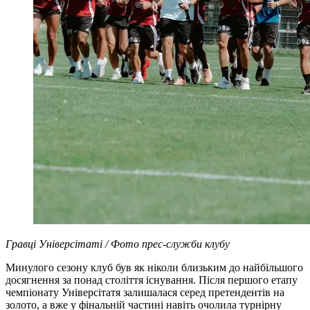
Гравці Універсітаті / Фото прес-служби клубу
Минулого сезону клуб був як ніколи близьким до найбільшого
досягнення за понад століття існування. Після першого етапу
чемпіонату Універсітатя залишалася серед претендентів на
золото, а вже у фінальній частині навіть очолила турнірну