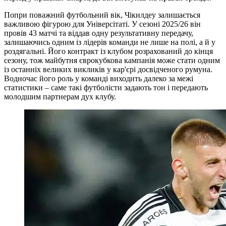
Попри поважний футбольний вік, Чікилдеу залишається
важливою фігурою для Універсітаті. У сезоні 2025/26 він
провів 43 матчі та віддав одну результативну передачу,
залишаючись одним із лідерів команди не лише на полі, а й у
роздягальні. Його контракт із клубом розрахований до кінця
сезону, тож майбутня єврокубкова кампанія може стати одним
із останніх великих викликів у кар'єрі досвідченого румуна.
Водночас його роль у команді виходить далеко за межі
статистики – саме такі футболісти задають тон і передають
молодшим партнерам дух клубу.