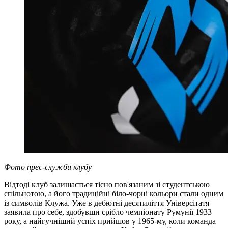
Фото прес-служби клубу
Відтоді клуб залишається тісно пов'язаним зі студентською
спільнотою, а його традиційні біло-чорні кольори стали одним
із символів Клужа. Уже в дебютні десятиліття Універсітатя
заявила про себе, здобувши срібло чемпіонату Румунії 1933
року, а найгучніший успіх прийшов у 1965-му, коли команда