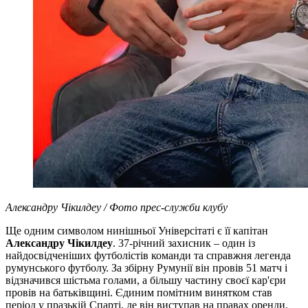
Александру Чікилдеу / Фото прес-служби клубу
Ще одним символом нинішньої Універсітаті є її капітан
Александру Чікилдеу
. 37-річний захисник – один із
найдосвідченіших футболістів команди та справжня легенда
румунського футболу. За збірну Румунії він провів 51 матч і
відзначився шістьма голами, а більшу частину своєї кар'єри
провів на батьківщині. Єдиним помітним винятком став
період у празькій Спарті, де він виступав на правах оренди.