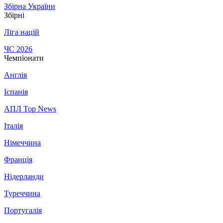
Збірна України
Збірні
Ліга націй
ЧС 2026
Чемпіонати
Англія
Іспанія
АПЛ Top News
Італія
Німеччина
Франція
Нідерланди
Туреччина
Португалія