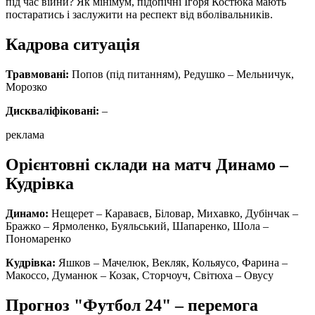
під час війни? Як мінімум, підопічні Ігоря Костюка мають
постаратись і заслужити на респект від вболівальників.
Кадрова ситуація
Травмовані:
Попов (під питанням), Редушко – Мельничук,
Морозко
Дискваліфіковані:
–
реклама
Орієнтовні склади на матч Динамо –
Кудрівка
Динамо:
Нещерет – Караваєв, Біловар, Михавко, Дубінчак –
Бражко – Ярмоленко, Буяльський, Шапаренко, Шола –
Пономаренко
Кудрівка:
Яшков – Мачелюк, Векляк, Кольяусо, Фарина –
Макоссо, Думанюк – Козак, Сторчоуч, Світюха – Овусу
Прогноз "Футбол 24" – перемога