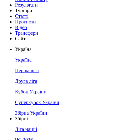
Результати
Турніри
Статті
Прогнози
Відео
Трансфери
Сайт
Україна
Україна
Перша ліга
Друга ліга
Кубок України
Суперкубок України
Збірна України
Збірні
Ліга націй
ЧС 2026