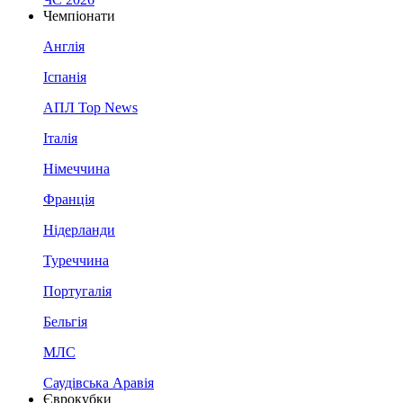
Чемпіонати
Англія
Іспанія
АПЛ Top News
Італія
Німеччина
Франція
Нідерланди
Туреччина
Португалія
Бельгія
МЛС
Саудівська Аравія
Єврокубки