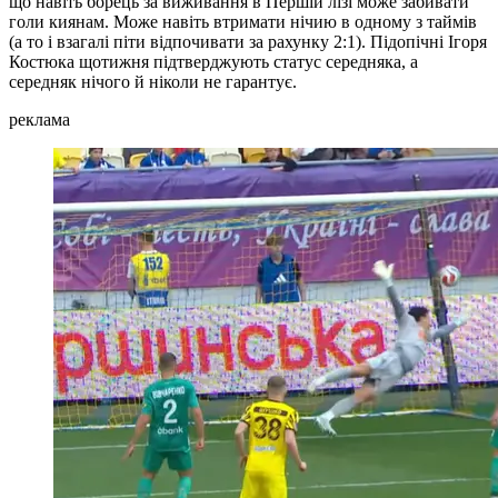
що навіть борець за виживання в Першій лізі може забивати
голи киянам. Може навіть втримати нічию в одному з таймів
(а то і взагалі піти відпочивати за рахунку 2:1). Підопічні Ігоря
Костюка щотижня підтверджують статус середняка, а
середняк нічого й ніколи не гарантує.
реклама