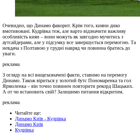
Очевидно, що Динамо фаворит. Крім того, кияни дико
вмотивовані. Кудрівка теж, але варто відзначити важливу
особливість киян – вони можуть як завгодно мучитись з
аутсайдерами, але у підсумку все завершується перемогою. Та
невдача з Полтавою у грудні навряд чи повинна братись до
уваги.
реклама
З огляду на всі вищезазначені факти, ставимо на перемогу
Динамо. Також віриться у золотий бутс Пономаренка та гол
Ярмоленка – він точно повинен повторити рекорд Шацьких.
А от чи встановить свій? Залишимо питання відкритим.
реклама
Читайте ще
:
Динамо Київ - Кудрівка
Динамо Київ
Кудрівка