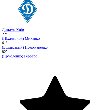
Динамо Київ
22’
(Піхальонок)
Михавко
61’
(Буяльський)
Пономаренко
82’
(Ярмоленко)
Герреро