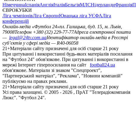
Німеччина
Іспанія
Англія
Італія
Бельгія
МЛС
Нідерланди
Франція
П
ЄВРОКУБКИ
Ліга чемпіонів
Ліга Європи
Юнацька ліга УЄФА
Ліга
конференцій
Онлайн-медіа «Футбол 24»
пл. Галицька, буд. 15, м. Львів,
79008
Телефон +380 (32) 229-77-77
Адреса електронної пошти
—
legal@24tv.com.ua
Ідентифікатор онлайн-медіа в Реєстрі
суб’єктів у сфері медіа — R40-06058
21+
Матеріали сайту призначені для осіб старше 21 року
При цитуванні і використанні будь-яких матеріалів посилання
на "Футбол 24" обов'язкове. При цитуванні і використанні в
мережі Інтернет гіперпосилання на сайт
football24.ua
обов'язкове. Матеріали зі знаком "Спецпроект",
"Партнерський матеріал", "Реклама", "Новини компаній"
публікуємо на правах реклами.
21+
Матеріали сайту призначені для осіб старше 21 року
Усi права захищенi. © 2005 -
2026
, ПрАТ "Телерадіокомпанія
Люкс". "Футбол 24".