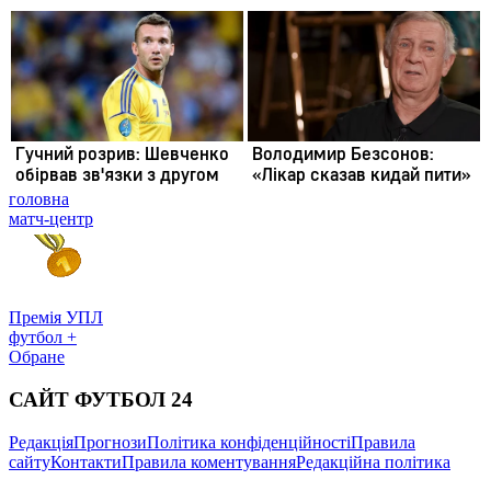
головна
матч-центр
Премія УПЛ
футбол +
Обране
САЙТ ФУТБОЛ 24
Редакція
Прогнози
Політика конфіденційності
Правила
сайту
Контакти
Правила коментування
Редакційна політика