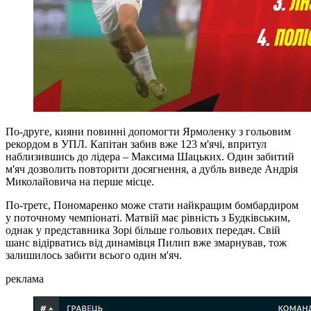
По-друге, кияни повинні допомогти Ярмоленку з гольовим
рекордом в УПЛ. Капітан забив вже 123 м'ячі, впритул
наблизившись до лідера – Максима Шацьких. Один забитий
м'яч дозволить повторити досягнення, а дубль виведе Андрія
Миколайовича на перше місце.
По-третє, Пономаренко може стати найкращим бомбардиром
у поточному чемпіонаті. Матвій має рівність з Будківським,
однак у представника Зорі більше гольових передач. Свій
шанс відірватись від динамівця Пилип вже змарнував, тож
залишилось забити всього один м'яч.
реклама