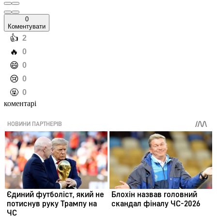
0
Коментувати
️👍
2
️🔥
0
️😄
0
️😢
0
️🤬
0
коментарі