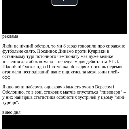
Play
Video
реклама
Якби не нічний обстріл, то ми б зараз говорили про справжнє
футбольне свято. Поєдинок Динамо проти Кудрівки в
останньому турі поточного чемпіонату має дуже велике
значення для обох команд – передусім для дебютанта УПЛ.
Підопічні Олександра Протченка після двох поспіль перемог
отримали несподіваний шанс піднятись за межі зони плей-
офф.
Якщо вони наберуть однакову кількість очок з Вересом і
Оболонню, то в зоні стикових матчів опустяться "пивовари" –
у них найгірша статистика особистих зустрічей у цьому "міні-
турнірі".
відео дня