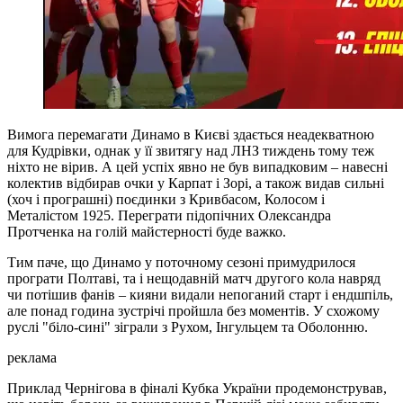
Вимога перемагати Динамо в Києві здається неадекватною
для Кудрівки, однак у її звитягу над ЛНЗ тиждень тому теж
ніхто не вірив. А цей успіх явно не був випадковим – навесні
колектив відбирав очки у Карпат і Зорі, а також видав сильні
(хоч і програшні) поєдинки з Кривбасом, Колосом і
Металістом 1925. Переграти підопічних Олександра
Протченка на голій майстерності буде важко.
Тим паче, що Динамо у поточному сезоні примудрилося
програти Полтаві, та і нещодавній матч другого кола навряд
чи потішив фанів – кияни видали непоганий старт і ендшпіль,
але понад година зустрічі пройшла без моментів. У схожому
руслі "біло-сині" зіграли з Рухом, Інгульцем та Оболонню.
реклама
Приклад Чернігова в фіналі Кубка України продемонстрував,