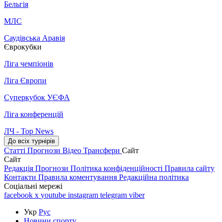
Бельгія
МЛС
Саудівська Аравія
Єврокубки
Ліга чемпіонів
Ліга Європи
Суперкубок УЄФА
Ліга конференцій
ЛЧ - Top News
До всіх турнірів
Статті
Прогнози
Відео
Трансфери
Сайт
Сайт
Редакція
Прогнози
Політика конфіденційності
Правила сайту
Контакти
Правила коментування
Редакційна політика
Соціальні мережі
facebook
x
youtube
instagram
telegram
viber
Укр
Рус
Новини спорту