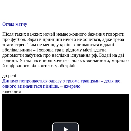
Огляд матчу
Після таких важких ночей немає жодного бажання говорити
про футбол. Зараз в принципі нічого не хочеться, адже треба
зняти стрес. Тим не менш, у країні залишаються віддані
вболівальники – і хороша гра в рідному місті здатна
допомогти забутись про наслідки існування рф. Бодай на дві
години. У такі часи іноді хочеться чогось звичайного, мирного
й відірваного від контексту обстрілів.
до речі
Динамо попрощається одразу з трьома гравцями – доля ще
одного визначиться пізніше, – джерело
відео дня