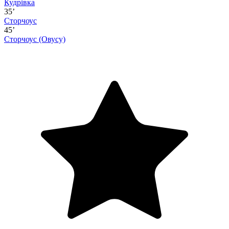
Кудрівка
35’
Сторчоус
45’
Сторчоус
(Овусу)