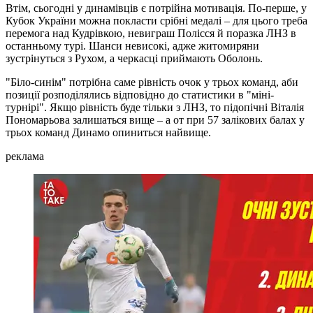
Втім, сьогодні у динамівців є потрійна мотивація. По-перше, у
Кубок України можна покласти срібні медалі – для цього треба
перемога над Кудрівкою, невиграш Полісся й поразка ЛНЗ в
останньому турі. Шанси невисокі, адже житомиряни
зустрінуться з Рухом, а черкасці приймають Оболонь.
"Біло-синім" потрібна саме рівність очок у трьох команд, аби
позиції розподілялись відповідно до статистики в "міні-
турнірі". Якщо рівність буде тільки з ЛНЗ, то підопічні Віталія
Пономарьова залишаться вище – а от при 57 залікових балах у
трьох команд Динамо опиниться найвище.
реклама