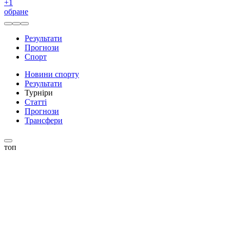
+
1
обране
Результати
Прогнози
Спорт
Новини спорту
Результати
Турніри
Статті
Прогнози
Трансфери
топ