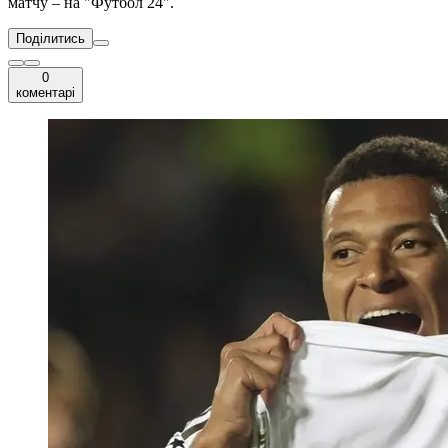
матчу – на "Футбол 24".
Поділитись
0
коментарі