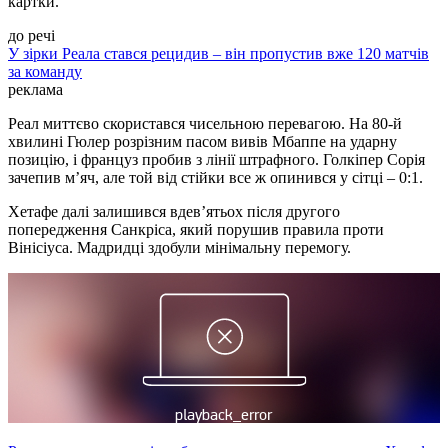
картки.
до речі
У зірки Реала стався рецидив – він пропустив вже 120 матчів
за команду
реклама
Реал миттєво скористався чисельною перевагою. На 80-й
хвилині Гюлер розрізним пасом вивів Мбаппе на ударну
позицію, і француз пробив з лінії штрафного. Голкіпер Сорія
зачепив м’яч, але той від стійки все ж опинився у сітці – 0:1.
Хетафе далі залишився вдев’ятьох після другого
попередження Санкріса, який порушив правила проти
Вінісіуса. Мадридці здобули мінімальну перемогу.