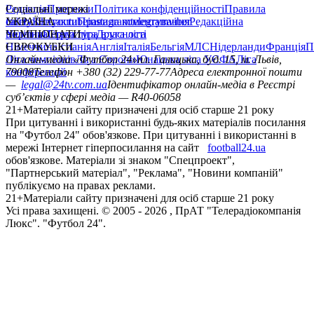
Редакція
Соціальні мережі
Прогнози
Політика конфіденційності
Правила
сайту
facebook
УКРАЇНА
Контакти
x
youtube
Правила коментування
instagram
telegram
viber
Редакційна
політика
Україна
ЧЕМПІОНАТИ
Перша ліга
Структура власності
Друга ліга
Німеччина
ЄВРОКУБКИ
Іспанія
Англія
Італія
Бельгія
МЛС
Нідерланди
Франція
П
Ліга чемпіонів
Онлайн-медіа «Футбол 24»
Ліга Європи
Юнацька ліга УЄФА
пл. Галицька, буд. 15, м. Львів,
Ліга
конференцій
79008
Телефон +380 (32) 229-77-77
Адреса електронної пошти
—
legal@24tv.com.ua
Ідентифікатор онлайн-медіа в Реєстрі
суб’єктів у сфері медіа — R40-06058
21+
Матеріали сайту призначені для осіб старше 21 року
При цитуванні і використанні будь-яких матеріалів посилання
на "Футбол 24" обов'язкове. При цитуванні і використанні в
мережі Інтернет гіперпосилання на сайт
football24.ua
обов'язкове. Матеріали зі знаком "Спецпроект",
"Партнерський матеріал", "Реклама", "Новини компаній"
публікуємо на правах реклами.
21+
Матеріали сайту призначені для осіб старше 21 року
Усi права захищенi. © 2005 -
2026
, ПрАТ "Телерадіокомпанія
Люкс". "Футбол 24".