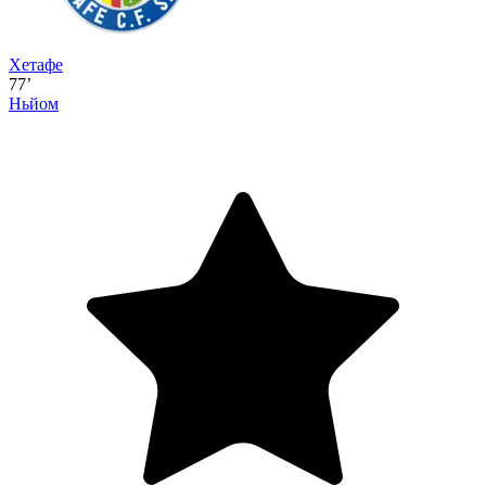
Хетафе
77’
Ньйом