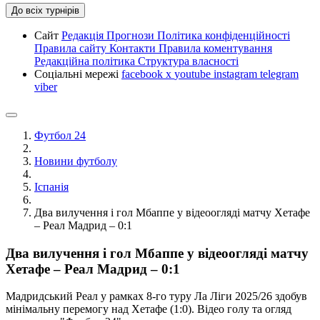
До всіх турнірів
Сайт
Редакція
Прогнози
Політика конфіденційності
Правила сайту
Контакти
Правила коментування
Редакційна політика
Структура власності
Соціальні мережі
facebook
x
youtube
instagram
telegram
viber
Футбол 24
Новини футболу
Іспанія
Два вилучення і гол Мбаппе у відеоогляді матчу Хетафе
– Реал Мадрид – 0:1
Два вилучення і гол Мбаппе у відеоогляді матчу
Хетафе – Реал Мадрид – 0:1
Мадридський Реал у рамках 8-го туру Ла Ліги 2025/26 здобув
мінімальну перемогу над Хетафе (1:0). Відео голу та огляд