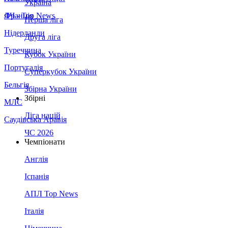
Україна
Франція
ЛЧ - Top News
Перша ліга
Нідерланди
Друга ліга
Туреччина
Кубок України
Португалія
Суперкубок України
Бельгія
Збірна України
Збірні
МЛС
Ліга націй
Саудівська Аравія
ЧС 2026
Чемпіонати
Англія
Іспанія
АПЛ Top News
Італія