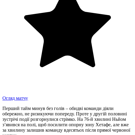
Огляд матчу
Перший тайм минув без голів – обидві команди діяли
обережно, не ризикуючи попереду. Проте у другій половині
зустрічі події розгорнулися стрімко. На 76-й хвилині Ньйом
з’явився на полі, щоб посилити опорну зону Хетафе, але вже
за хвилину залишив команду вдесятьох після прямої червоної