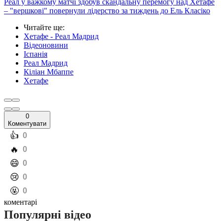
Реал у важкому матчі здобув скандальну перемогу над Хетафе
– "вершкові" повернули лідерство за тиждень до Ель Класіко
Читайте ще
:
Хетафе - Реал Мадрид
Відеоновини
Іспанія
Реал Мадрид
Кіліан Мбаппе
Хетафе
0
Коментувати
️👍
0
️🔥
0
️😄
0
️😢
0
️🤬
0
коментарі