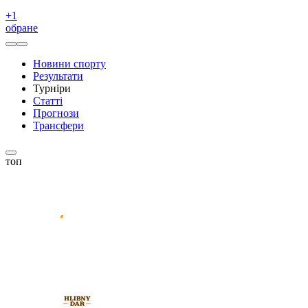
+
1
обране
Новини спорту
Результати
Турніри
Статті
Прогнози
Трансфери
топ