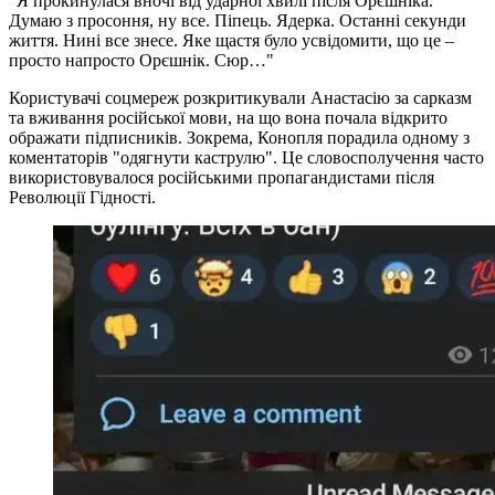
"Я прокинулася вночі від ударної хвилі після Орєшніка.
Думаю з просоння, ну все. Піпець. Ядерка. Останні секунди
життя. Нині все знесе. Яке щастя було усвідомити, що це –
просто напросто Орєшнік. Сюр…"
Користувачі соцмереж розкритикували Анастасію за сарказм
та вживання російської мови, на що вона почала відкрито
ображати підписників. Зокрема, Конопля порадила одному з
коментаторів "одягнути каструлю". Це словосполучення часто
використовувалося російськими пропагандистами після
Революції Гідності.