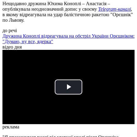
Нещодавно дружина Юхима Коноплі – Анастасія –
опублікувала неоднозначний допис у своєму
Telegram-каналі
,
в якому відреагувала на удар балістичною ракетою "Орєшнік"
по Львову.
до речі
Дружина Коноплі відреагувала на обстріл України Орєшніком:
"Думаю, ну все, ядерка"
відео дня
Play
Video
реклама