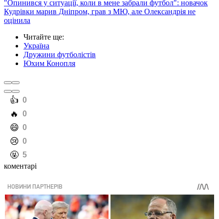
"Опинився у ситуації, коли в мене забрали футбол": новачок
Кудрівки марив Дніпром, грав з МЮ, але Олександрія не
оцінила
Читайте ще
:
Україна
Дружини футболістів
Юхим Конопля
️👍
0
️🔥
0
️😄
0
️😢
0
️🤬
5
коментарі