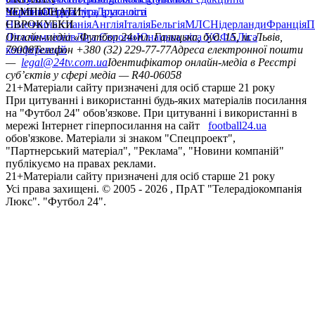
політика
Україна
ЧЕМПІОНАТИ
Перша ліга
Структура власності
Друга ліга
Німеччина
ЄВРОКУБКИ
Іспанія
Англія
Італія
Бельгія
МЛС
Нідерланди
Франція
П
Ліга чемпіонів
Онлайн-медіа «Футбол 24»
Ліга Європи
Юнацька ліга УЄФА
пл. Галицька, буд. 15, м. Львів,
Ліга
конференцій
79008
Телефон +380 (32) 229-77-77
Адреса електронної пошти
—
legal@24tv.com.ua
Ідентифікатор онлайн-медіа в Реєстрі
суб’єктів у сфері медіа — R40-06058
21+
Матеріали сайту призначені для осіб старше 21 року
При цитуванні і використанні будь-яких матеріалів посилання
на "Футбол 24" обов'язкове. При цитуванні і використанні в
мережі Інтернет гіперпосилання на сайт
football24.ua
обов'язкове. Матеріали зі знаком "Спецпроект",
"Партнерський матеріал", "Реклама", "Новини компаній"
публікуємо на правах реклами.
21+
Матеріали сайту призначені для осіб старше 21 року
Усi права захищенi. © 2005 -
2026
, ПрАТ "Телерадіокомпанія
Люкс". "Футбол 24".