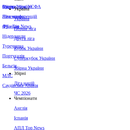
Збірна України
Італія
Суперкубок УЄФА
Україна
Німеччина
Ліга конференцій
Україна
Франція
ЛЧ - Top News
Перша ліга
Нідерланди
Друга ліга
Туреччина
Кубок України
Португалія
Суперкубок України
Бельгія
Збірна України
Збірні
МЛС
Ліга націй
Саудівська Аравія
ЧС 2026
Чемпіонати
Англія
Іспанія
АПЛ Top News