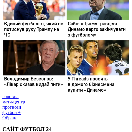
головна
матч-центр
прогнози
футбол +
Обране
САЙТ ФУТБОЛ 24