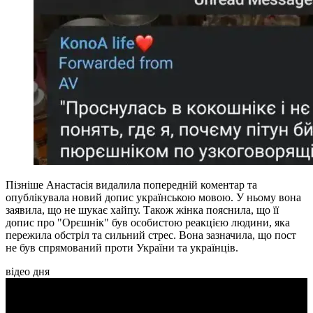
Пізніше Анастасія видалила попередній коментар та
опублікувала новий допис українською мовою. У ньому вона
заявила, що не шукає хайпу. Також жінка пояснила, що її
допис про "Орєшнік" був особистою реакцією людини, яка
пережила обстріл та сильний стрес. Вона зазначила, що пост
не був спрямований проти України та українців.
відео дня