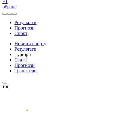
+
1
обране
Результати
Прогнози
Спорт
Новини спорту
Результати
Турніри
Статті
Прогнози
Трансфери
топ