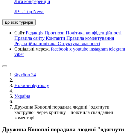
Ліга конференцій
ЛЧ - Top News
До всіх турнірів
Сайт
Редакція
Прогнози
Політика конфіденційності
Правила сайту
Контакти
Правила коментування
Редакційна політика
Структура власності
Соціальні мережі
facebook
x
youtube
instagram
telegram
viber
Футбол 24
Новини футболу
Україна
Дружина Коноплі порадила людині "одягнути
каструлю" через критику – пояснила скандальні
коментарі
Дружина Коноплі порадила людині "одягнути