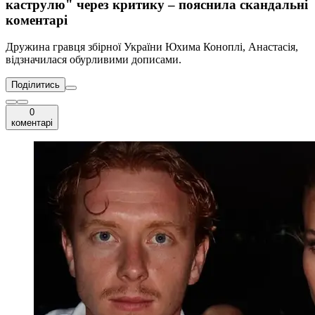
каструлю" через критику – пояснила скандальні
коментарі
Дружина гравця збірної України Юхима Коноплі, Анастасія,
відзначилася обурливими дописами.
Поділитись
0
коментарі