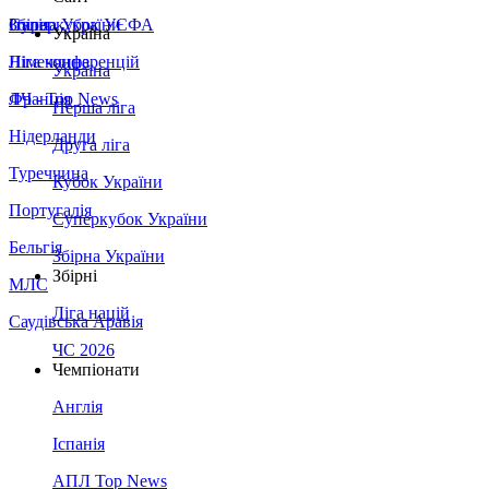
Збірна України
Італія
Суперкубок УЄФА
Україна
Німеччина
Ліга конференцій
Україна
Франція
ЛЧ - Top News
Перша ліга
Нідерланди
Друга ліга
Туреччина
Кубок України
Португалія
Суперкубок України
Бельгія
Збірна України
Збірні
МЛС
Ліга націй
Саудівська Аравія
ЧС 2026
Чемпіонати
Англія
Іспанія
АПЛ Top News