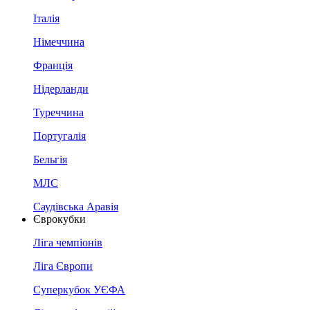
Італія
Німеччина
Франція
Нідерланди
Туреччина
Португалія
Бельгія
МЛС
Саудівська Аравія
Єврокубки
Ліга чемпіонів
Ліга Європи
Суперкубок УЄФА