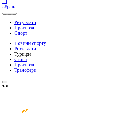
+
1
обране
Результати
Прогнози
Спорт
Новини спорту
Результати
Турніри
Статті
Прогнози
Трансфери
топ