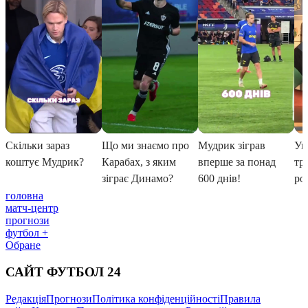
головна
матч-центр
прогнози
футбол +
Обране
САЙТ ФУТБОЛ 24
Редакція
Прогнози
Політика конфіденційності
Правила