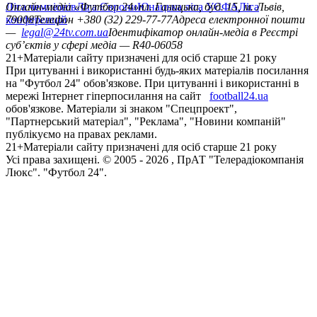
Ліга чемпіонів
Онлайн-медіа «Футбол 24»
Ліга Європи
Юнацька ліга УЄФА
пл. Галицька, буд. 15, м. Львів,
Ліга
конференцій
79008
Телефон +380 (32) 229-77-77
Адреса електронної пошти
—
legal@24tv.com.ua
Ідентифікатор онлайн-медіа в Реєстрі
суб’єктів у сфері медіа — R40-06058
21+
Матеріали сайту призначені для осіб старше 21 року
При цитуванні і використанні будь-яких матеріалів посилання
на "Футбол 24" обов'язкове. При цитуванні і використанні в
мережі Інтернет гіперпосилання на сайт
football24.ua
обов'язкове. Матеріали зі знаком "Спецпроект",
"Партнерський матеріал", "Реклама", "Новини компаній"
публікуємо на правах реклами.
21+
Матеріали сайту призначені для осіб старше 21 року
Усi права захищенi. © 2005 -
2026
, ПрАТ "Телерадіокомпанія
Люкс". "Футбол 24".