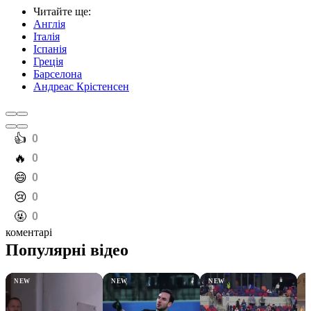
Читайте ще
:
Англія
Італія
Іспанія
Греція
Барселона
Андреас Крістенсен
️👍
0
️🔥
0
️😄
0
️😢
0
️🤬
0
коментарі