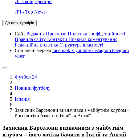
Ліга конференцій
ЛЧ - Top News
До всіх турнірів
Сайт
Редакція
Прогнози
Політика конфіденційності
Правила сайту
Контакти
Правила коментування
Редакційна політика
Структура власності
Соціальні мережі
facebook
x
youtube
instagram
telegram
viber
Футбол 24
Новини футболу
Іспанія
Захисник Барселони визначився з майбутнім клубом –
його хотіли бачити в Італії та Англії
Захисник Барселони визначився з майбутнім
клубом – його хотіли бачити в Італії та Англії