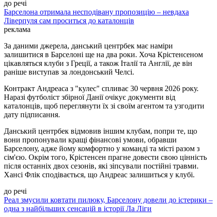
до речі
Барселона отримала несподівану пропозицію – невдаха
Ліверпуля сам проситься до каталонців
реклама
За даними джерела, данський центрбек має наміри
залишитися в Барселоні ще на два роки. Хоча Крістенсеном
цікавляться клуби з Греції, а також Італії та Англії, де він
раніше виступав за лондонський Челсі.
Контракт Андреаса з "кулес" спливає 30 червня 2026 року.
Наразі футболіст збірної Данії очікує документи від
каталонців, щоб переглянути їх зі своїм агентом та узгодити
дату підписання.
Данський центрбек відмовив іншим клубам, попри те, що
вони пропонували кращі фінансові умови, обравши
Барселону, адже йому комфортно у команді та місті разом з
сім'єю. Окрім того, Крістенсен прагне довести свою цінність
після останніх двох сезонів, які зіпсували постійні травми.
Хансі Флік сподівається, що Андреас залишиться у клубі.
до речі
Реал змусили ковтати пилюку, Барселону довели до істерики –
одна з найбільших сенсацій в історії Ла Ліги