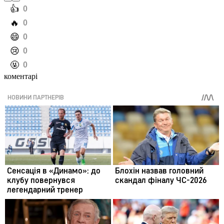
️👍
0
️🔥
0
️😄
0
️😢
0
️🤬
0
коментарі