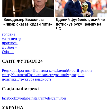
головна
матч-центр
прогнози
футбол +
Обране
САЙТ ФУТБОЛ 24
Редакція
Прогнози
Політика конфіденційності
Правила
сайту
Контакти
Правила коментування
Редакційна
політика
Структура власності
Соціальні мережі
facebook
x
youtube
instagram
telegram
viber
УКРАЇНА