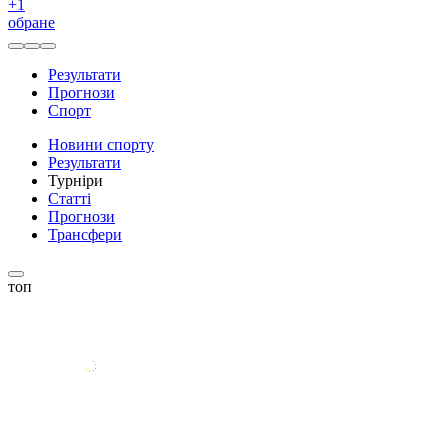
+
1
обране
Результати
Прогнози
Спорт
Новини спорту
Результати
Турніри
Статті
Прогнози
Трансфери
топ