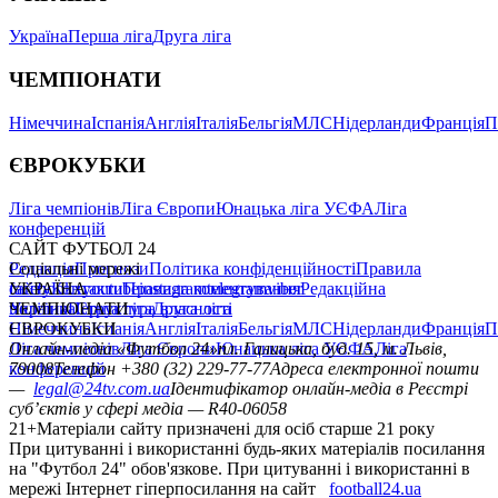
Україна
Перша ліга
Друга ліга
ЧЕМПІОНАТИ
Німеччина
Іспанія
Англія
Італія
Бельгія
МЛС
Нідерланди
Франція
П
ЄВРОКУБКИ
Ліга чемпіонів
Ліга Європи
Юнацька ліга УЄФА
Ліга
конференцій
САЙТ ФУТБОЛ 24
Редакція
Соціальні мережі
Прогнози
Політика конфіденційності
Правила
сайту
facebook
УКРАЇНА
Контакти
x
youtube
Правила коментування
instagram
telegram
viber
Редакційна
політика
Україна
ЧЕМПІОНАТИ
Перша ліга
Структура власності
Друга ліга
Німеччина
ЄВРОКУБКИ
Іспанія
Англія
Італія
Бельгія
МЛС
Нідерланди
Франція
П
Ліга чемпіонів
Онлайн-медіа «Футбол 24»
Ліга Європи
Юнацька ліга УЄФА
пл. Галицька, буд. 15, м. Львів,
Ліга
конференцій
79008
Телефон +380 (32) 229-77-77
Адреса електронної пошти
—
legal@24tv.com.ua
Ідентифікатор онлайн-медіа в Реєстрі
суб’єктів у сфері медіа — R40-06058
21+
Матеріали сайту призначені для осіб старше 21 року
При цитуванні і використанні будь-яких матеріалів посилання
на "Футбол 24" обов'язкове. При цитуванні і використанні в
мережі Інтернет гіперпосилання на сайт
football24.ua