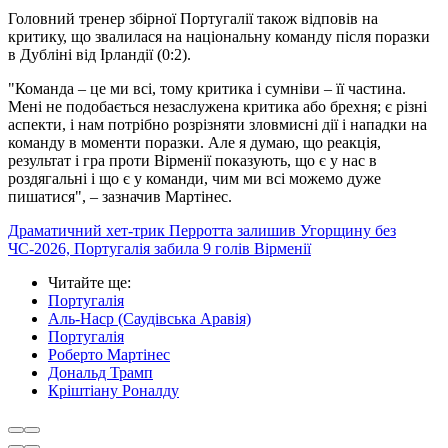
Головний тренер збірної Португалії також відповів на
критику, що звалилася на національну команду після поразки
в Дубліні від Ірландії (0:2).
"Команда – це ми всі, тому критика і сумніви – її частина.
Мені не подобається незаслужена критика або брехня; є різні
аспекти, і нам потрібно розрізняти зловмисні дії і нападки на
команду в моменти поразки. Але я думаю, що реакція,
результат і гра проти Вірменії показують, що є у нас в
роздягальні і що є у команди, чим ми всі можемо дуже
пишатися", – зазначив Мартінес.
Драматичний хет-трик Перротта залишив Угорщину без
ЧС-2026, Португалія забила 9 голів Вірменії
Читайте ще
:
Португалія
Аль-Наср (Саудівська Аравія)
Португалія
Роберто Мартінес
Дональд Трамп
Кріштіану Роналду