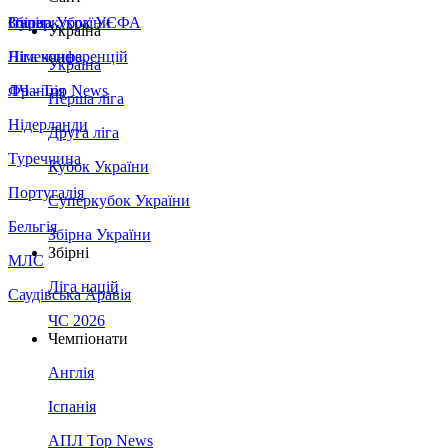
Збірна України
Італія
Суперкубок УЄФА
Україна
Німеччина
Ліга конференцій
Україна
Франція
ЛЧ - Top News
Перша ліга
Нідерланди
Друга ліга
Туреччина
Кубок України
Португалія
Суперкубок України
Бельгія
Збірна України
Збірні
МЛС
Ліга націй
Саудівська Аравія
ЧС 2026
Чемпіонати
Англія
Іспанія
АПЛ Top News