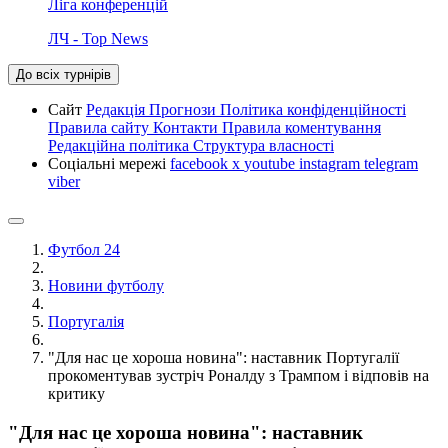
Ліга конференцій
ЛЧ - Top News
До всіх турнірів
Сайт
Редакція
Прогнози
Політика конфіденційності
Правила сайту
Контакти
Правила коментування
Редакційна політика
Структура власності
Соціальні мережі
facebook
x
youtube
instagram
telegram
viber
Футбол 24
Новини футболу
Португалія
"Для нас це хороша новина": наставник Португалії
прокоментував зустріч Роналду з Трампом і відповів на
критику
"Для нас це хороша новина": наставник