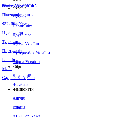
Збірна України
Італія
Суперкубок УЄФА
Україна
Німеччина
Ліга конференцій
Україна
Франція
ЛЧ - Top News
Перша ліга
Нідерланди
Друга ліга
Туреччина
Кубок України
Португалія
Суперкубок України
Бельгія
Збірна України
Збірні
МЛС
Ліга націй
Саудівська Аравія
ЧС 2026
Чемпіонати
Англія
Іспанія
АПЛ Top News