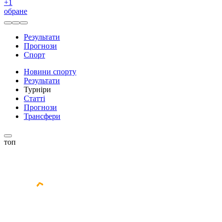
+
1
обране
Результати
Прогнози
Спорт
Новини спорту
Результати
Турніри
Статті
Прогнози
Трансфери
топ