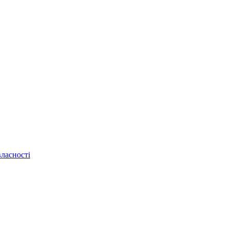
ласності