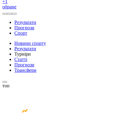
+
1
обране
Результати
Прогнози
Спорт
Новини спорту
Результати
Турніри
Статті
Прогнози
Трансфери
топ