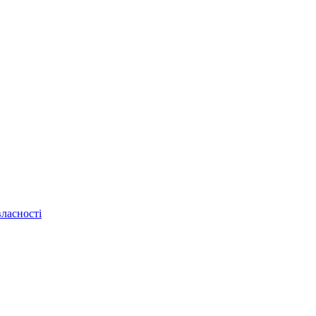
ласності