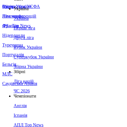
Збірна України
Італія
Суперкубок УЄФА
Україна
Німеччина
Ліга конференцій
Україна
Франція
ЛЧ - Top News
Перша ліга
Нідерланди
Друга ліга
Туреччина
Кубок України
Португалія
Суперкубок України
Бельгія
Збірна України
Збірні
МЛС
Ліга націй
Саудівська Аравія
ЧС 2026
Чемпіонати
Англія
Іспанія
АПЛ Top News