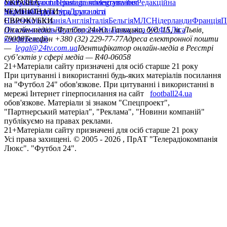
сайту
facebook
УКРАЇНА
Контакти
x
youtube
Правила коментування
instagram
telegram
viber
Редакційна
політика
Україна
ЧЕМПІОНАТИ
Перша ліга
Структура власності
Друга ліга
Німеччина
ЄВРОКУБКИ
Іспанія
Англія
Італія
Бельгія
МЛС
Нідерланди
Франція
П
Ліга чемпіонів
Онлайн-медіа «Футбол 24»
Ліга Європи
Юнацька ліга УЄФА
пл. Галицька, буд. 15, м. Львів,
Ліга
конференцій
79008
Телефон +380 (32) 229-77-77
Адреса електронної пошти
—
legal@24tv.com.ua
Ідентифікатор онлайн-медіа в Реєстрі
суб’єктів у сфері медіа — R40-06058
21+
Матеріали сайту призначені для осіб старше 21 року
При цитуванні і використанні будь-яких матеріалів посилання
на "Футбол 24" обов'язкове. При цитуванні і використанні в
мережі Інтернет гіперпосилання на сайт
football24.ua
обов'язкове. Матеріали зі знаком "Спецпроект",
"Партнерський матеріал", "Реклама", "Новини компаній"
публікуємо на правах реклами.
21+
Матеріали сайту призначені для осіб старше 21 року
Усi права захищенi. © 2005 -
2026
, ПрАТ "Телерадіокомпанія
Люкс". "Футбол 24".