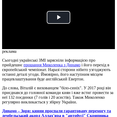
Play
Video
реклама
Сьогодні українські ЗМІ зарясніли інформацією про
прийдешнє
прощання Миколенка з Динамо
і його перехід в
європейський чемпіонат. Наразі сторони нібито узгоджують
останні деталі угоди. Ймовірно, його наступним місцем
працевлаштування буде англійський Евертон.
До слова, Віталій є вихованцем "біло-синіх". У 2017 році він
приєднався до головної команди киян і вже встиг провести за
неї 132 поєдинки (7 голів і 20 асистів). Також Миколенко
регулярно викликається у збірну України.
Динамо – Зоря: кияни проспали гарантовану перемогу та
дембельський акорд Аллах'яра в "автобусі" Скрипника