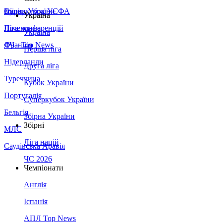
Збірна України
Італія
Суперкубок УЄФА
Україна
Німеччина
Ліга конференцій
Україна
Франція
ЛЧ - Top News
Перша ліга
Нідерланди
Друга ліга
Туреччина
Кубок України
Португалія
Суперкубок України
Бельгія
Збірна України
Збірні
МЛС
Ліга націй
Саудівська Аравія
ЧС 2026
Чемпіонати
Англія
Іспанія
АПЛ Top News