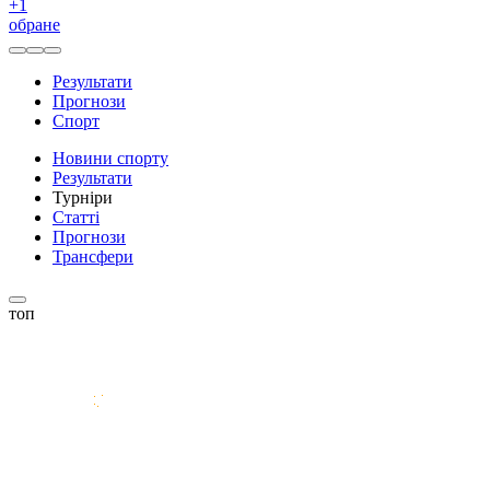
+
1
обране
Результати
Прогнози
Спорт
Новини спорту
Результати
Турніри
Статті
Прогнози
Трансфери
топ