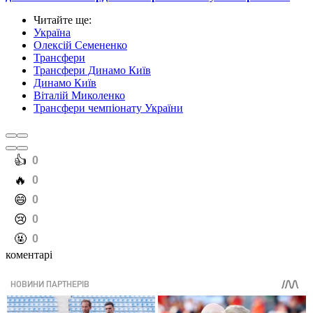
Читайте ще
:
Україна
Олексій Семененко
Трансфери
Трансфери Динамо Київ
Динамо Київ
Віталій Миколенко
Трансфери чемпіонату України
️👍
0
️🔥
0
️😄
0
️😢
0
️🤬
0
коментарі