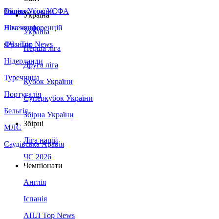
Збірна України
Італія
Суперкубок УЄФА
Україна
Німеччина
Ліга конференцій
Україна
Франція
ЛЧ - Top News
Перша ліга
Нідерланди
Друга ліга
Туреччина
Кубок України
Португалія
Суперкубок України
Бельгія
Збірна України
Збірні
МЛС
Ліга націй
Саудівська Аравія
ЧС 2026
Чемпіонати
Англія
Іспанія
АПЛ Top News