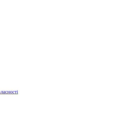
ласності