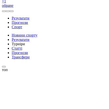
+
1
обране
Результати
Прогнози
Спорт
Новини спорту
Результати
Турніри
Статті
Прогнози
Трансфери
топ