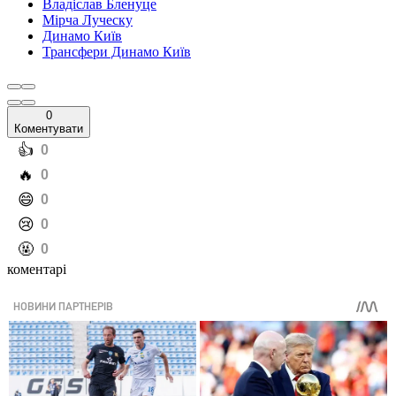
Владіслав Бленуце
Мірча Луческу
Динамо Київ
Трансфери Динамо Київ
0
Коментувати
️👍
0
️🔥
0
️😄
0
️😢
0
️🤬
0
коментарі