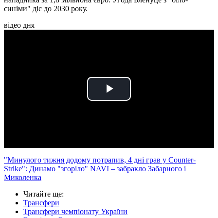
синіми" діє до 2030 року.
відео дня
Play
Video
"Минулого тижня додому потрапив, 4 дні грав у Counter-
Strike": Динамо "згоріло" NAVI – забракло Забарного і
Миколенка
Читайте ще
:
Трансфери
Трансфери чемпіонату України