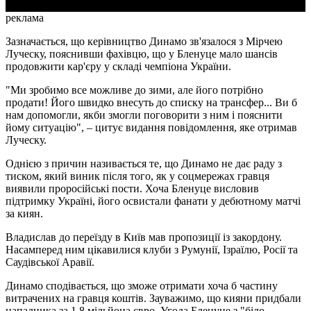
реклама
Зазначається, що керівництво Динамо зв'язалося з Мірчею
Луческу, пояснивши фахівцю, що у Бленуце мало шансів
продовжити кар'єру у складі чемпіона України.
"Ми зробимо все можливе до зими, але його потрібно
продати! Його швидко внесуть до списку на трансфер... Ви б
нам допомогли, якби змогли поговорити з ним і пояснити
йому ситуацію", – цитує видання повідомлення, яке отримав
Луческу.
Однією з причин називається те, що Динамо не дає раду з
тиском, який виник після того, як у соцмережах гравця
виявили проросійські пости. Хоча Бленуце висловив
підтримку Україні, його освистали фанати у дебютному матчі
за киян.
Владислав до переїзду в Київ мав пропозиції із закордону.
Насамперед ним цікавилися клуби з Румунії, Ізраїлю, Росії та
Саудівської Аравії.
Динамо сподівається, що зможе отримати хоча б частину
витрачених на гравця коштів. Зауважимо, що кияни придбали
нападника за 1,8 мільйона євро. Угода Бленуце з "біло-