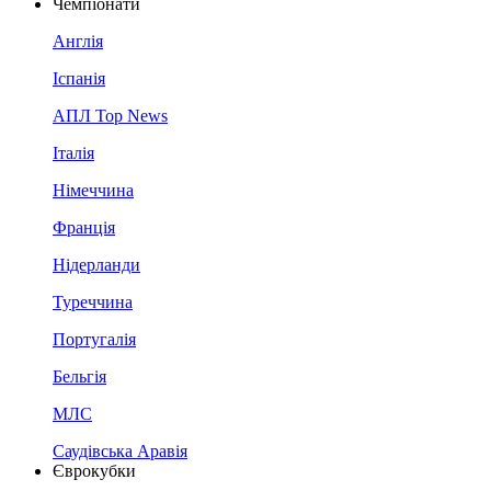
Чемпіонати
Англія
Іспанія
АПЛ Top News
Італія
Німеччина
Франція
Нідерланди
Туреччина
Португалія
Бельгія
МЛС
Саудівська Аравія
Єврокубки