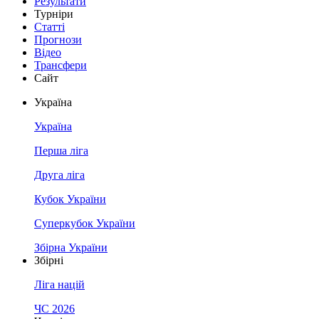
Результати
Турніри
Статті
Прогнози
Відео
Трансфери
Сайт
Україна
Україна
Перша ліга
Друга ліга
Кубок України
Суперкубок України
Збірна України
Збірні
Ліга націй
ЧС 2026