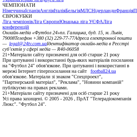
ЧЕМПІОНАТИ
Німеччина
Іспанія
Англія
Італія
Бельгія
МЛС
Нідерланди
Франція
П
ЄВРОКУБКИ
Ліга чемпіонів
Ліга Європи
Юнацька ліга УЄФА
Ліга
конференцій
Онлайн-медіа «Футбол 24»
пл. Галицька, буд. 15, м. Львів,
79008
Телефон +380 (32) 229-77-77
Адреса електронної пошти
—
legal@24tv.com.ua
Ідентифікатор онлайн-медіа в Реєстрі
суб’єктів у сфері медіа — R40-06058
21+
Матеріали сайту призначені для осіб старше 21 року
При цитуванні і використанні будь-яких матеріалів посилання
на "Футбол 24" обов'язкове. При цитуванні і використанні в
мережі Інтернет гіперпосилання на сайт
football24.ua
обов'язкове. Матеріали зі знаком "Спецпроект",
"Партнерський матеріал", "Реклама", "Новини компаній"
публікуємо на правах реклами.
21+
Матеріали сайту призначені для осіб старше 21 року
Усi права захищенi. © 2005 -
2026
, ПрАТ "Телерадіокомпанія
Люкс". "Футбол 24".