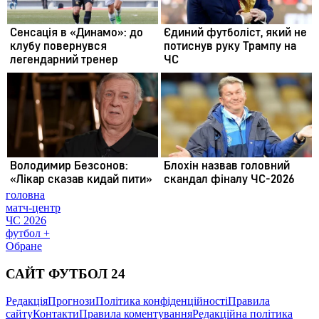
головна
матч-центр
ЧС 2026
футбол +
Обране
САЙТ ФУТБОЛ 24
Редакція
Прогнози
Політика конфіденційності
Правила
сайту
Контакти
Правила коментування
Редакційна політика