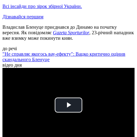
Всі інсайди про зірок збірної України.
Дізнавайся першим
Владислав Бленуце приєднався до Динамо на початку
вересня. Як повідомляє
Gazeta Sporturilor
, 23-річний нападник
вже взимку може покинути киян.
до речі
"Не справляє якогось вау-ефекту": Вацко критично оцінив
скандального Бленуце
відео дня
Play
Video