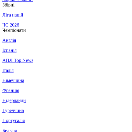
Збірні
Ліга націй
ЧС 2026
Чемпіонати
Англія
Іспанія
АПЛ Top News
Італія
Німеччина
Франція
Нідерланди
Туреччина
Португалія
Бельгія