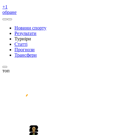
+
1
обране
Новини спорту
Результати
Турніри
Статті
Прогнози
Трансфери
топ