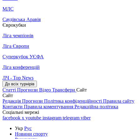
МЛС
Саудівська Аравія
Єврокубки
Ліга чемпіонів
Ліга Європи
Суперкубок УЄФА
Ліга конференцій
ЛЧ - Top News
До всіх турнірів
Статті
Прогнози
Відео
Трансфери
Сайт
Сайт
Редакція
Прогнози
Політика конфіденційності
Правила сайту
Контакти
Правила коментування
Редакційна політика
Соціальні мережі
facebook
x
youtube
instagram
telegram
viber
Укр
Рус
Новини спорту