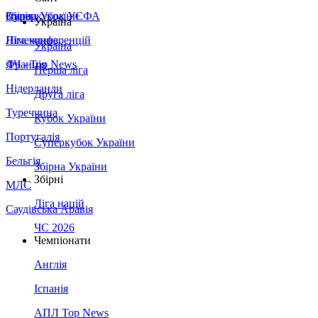
Збірна України
Італія
Суперкубок УЄФА
Україна
Німеччина
Ліга конференцій
Україна
Франція
ЛЧ - Top News
Перша ліга
Нідерланди
Друга ліга
Туреччина
Кубок України
Португалія
Суперкубок України
Бельгія
Збірна України
Збірні
МЛС
Ліга націй
Саудівська Аравія
ЧС 2026
Чемпіонати
Англія
Іспанія
АПЛ Top News