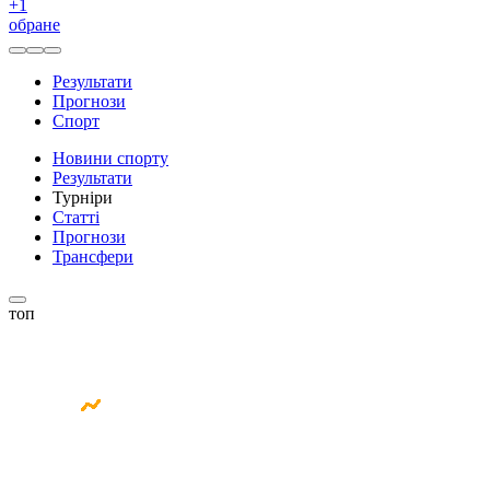
+
1
обране
Результати
Прогнози
Спорт
Новини спорту
Результати
Турніри
Статті
Прогнози
Трансфери
топ