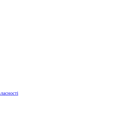
ласності