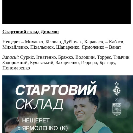
Video
Стартовий склад Динамо:
Нещерет – Михавко, Біловар, Дубінчак, Караваєв, – Кабаєв,
Михайленко, Піхальонок, Шапаренко, Ярмоленко – Ванат
Запасні:
Суркіс, Ігнатенко, Бражко, Волошин, Торрес, Тимчик,
Задорожний, Буяльський, Захарченко, Герреро, Брагару,
Пономаренко