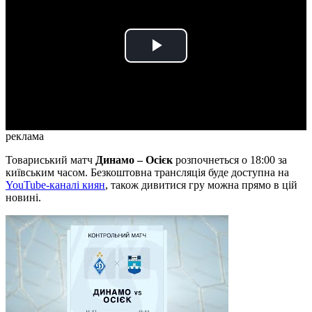
Play
Video
реклама
Товариський матч
Динамо – Осієк
розпочнеться о 18:00 за
київським часом. Безкоштовна трансляція буде доступна на
YouTube-каналі к
иян
, також дивитися гру можна прямо в цій
новині.