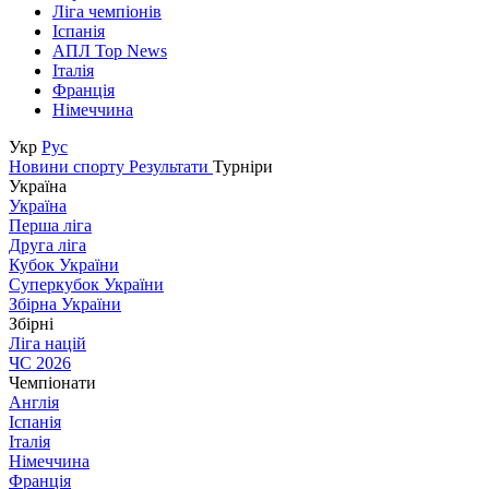
Ліга чемпіонів
Іспанія
АПЛ Top News
Італія
Франція
Німеччина
Укр
Рус
Новини спорту
Результати
Турніри
Україна
Україна
Перша ліга
Друга ліга
Кубок України
Суперкубок України
Збірна України
Збірні
Ліга націй
ЧС 2026
Чемпіонати
Англія
Іспанія
Італія
Німеччина
Франція