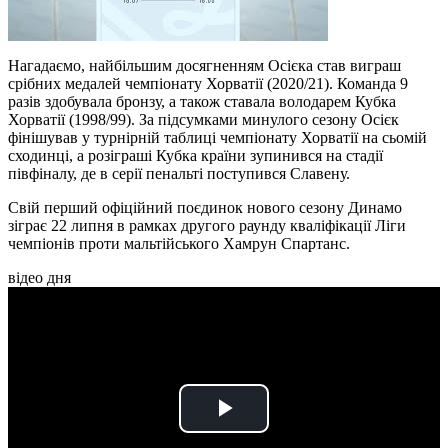
Нагадаємо, найбільшим досягненням Осієка став виграш
срібних медалей чемпіонату Хорватії (2020/21). Команда 9
разів здобувала бронзу, а також ставала володарем Кубка
Хорватії (1998/99). За підсумками минулого сезону Осієк
фінішував у турнірній таблиці чемпіонату Хорватії на сьомій
сходинці, а розіграші Кубка країни зупинився на стадії
півфіналу, де в серії пенальті поступився Славену.
Свій перший офіційний поєдинок нового сезону Динамо
зіграє 22 липня в рамках другого раунду кваліфікації Ліги
чемпіонів проти мальтійського Хамрун Спартанс.
відео дня
Play