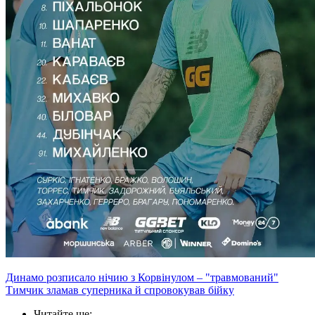
Динамо розписало нічию з Корвінулом – "травмований"
Тимчик зламав суперника й спровокував бійку
Читайте ще
: