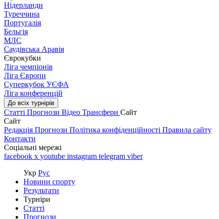
Нідерланди
Туреччина
Португалія
Бельгія
МЛС
Саудівська Аравія
Єврокубки
Ліга чемпіонів
Ліга Європи
Суперкубок УЄФА
Ліга конференцій
До всіх турнірів
Статті
Прогнози
Відео
Трансфери
Сайт
Сайт
Редакція
Прогнози
Політика конфіденційності
Правила сайту
Контакти
Соціальні мережі
facebook
x
youtube
instagram
telegram
viber
Укр
Рус
Новини спорту
Результати
Турніри
Статті
Прогнози