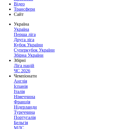
Відео
Трансфери
Сайт
Україна
Україна
Перша ліга
Друга ліга
Кубок України
Суперкубок України
Збірна України
Збірні
Ліга націй
ЧС 2026
Чемпіонати
Англія
Іспанія
Італія
Німеччина
Франція
Нідерланди
Туреччина
Португалія
Бельгія
МЛС