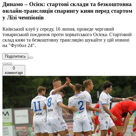
Динамо – Осієк: стартові склади та безкоштовна
онлайн-трансляція спарингу киян перед стартом
у Лізі чемпіонів
Київський клуб у середу, 16 липня, проведе черговий
товариський поєдинок проти хорватського Осієка. Стартовий
склад киян та безкоштовну трансляцію шукайте у цій новині
на "Футбол 24".
Поділитись
0
коментарі