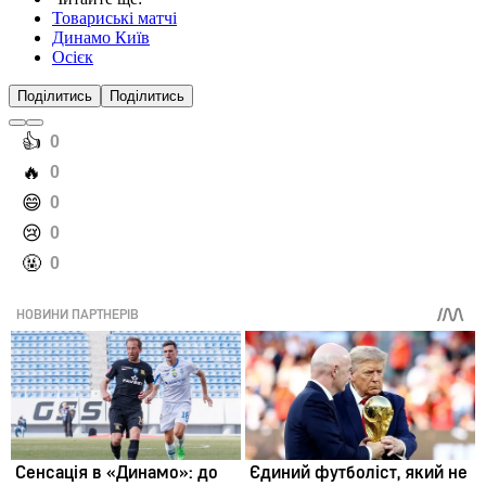
Товариські матчі
Динамо Київ
Осієк
Поділитись
Поділитись
️👍
0
️🔥
0
️😄
0
️😢
0
️🤬
0