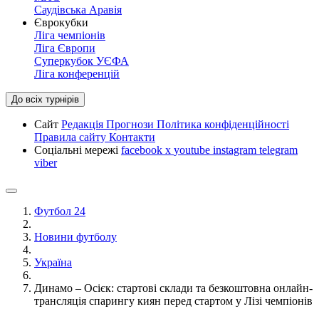
Саудівська Аравія
Єврокубки
Ліга чемпіонів
Ліга Європи
Суперкубок УЄФА
Ліга конференцій
До всіх турнірів
Сайт
Редакція
Прогнози
Політика конфіденційності
Правила сайту
Контакти
Соціальні мережі
facebook
x
youtube
instagram
telegram
viber
Футбол 24
Новини футболу
Україна
Динамо – Осієк: стартові склади та безкоштовна онлайн-
трансляція спарингу киян перед стартом у Лізі чемпіонів