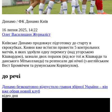
Динамо / ФК Динамо Київ
16 липня 2025, 14:22
Олег Василишин
Журналіст
Київське Динамо продовжує підготовку до старту в
єврокубках. Кияни вже встигли провести 5 контрольних
матчів, в яких здобули одну перемогу (над угорською
Кішвардою), зазнали двох поразок (від все тої ж Кішварди та
данського Мітьюлланда) та розписали дві нічиї (з англійським
Вест Бромвічем та румунським Корвінулом).
до речі
Динамо безкоштовно відпустило гравця збірної України – він
вже обрав новий клуб
відео дня