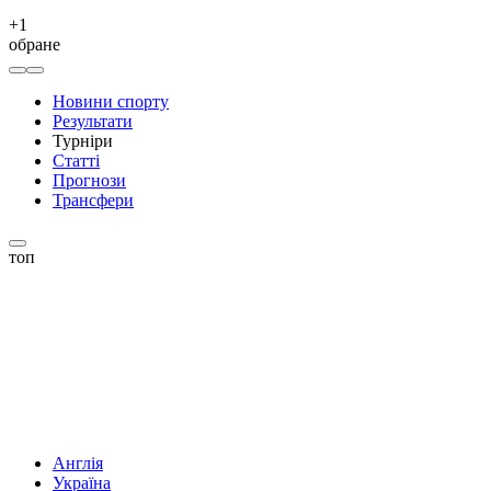
+
1
обране
Новини спорту
Результати
Турніри
Статті
Прогнози
Трансфери
топ
Англія
Україна