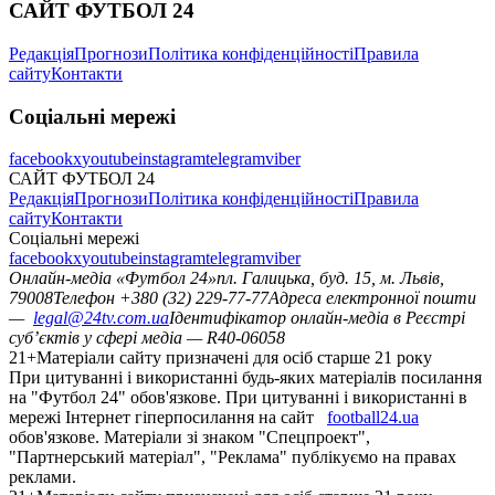
САЙТ ФУТБОЛ 24
Редакція
Прогнози
Політика конфіденційності
Правила
сайту
Контакти
Соціальні мережі
facebook
x
youtube
instagram
telegram
viber
САЙТ ФУТБОЛ 24
Редакція
Прогнози
Політика конфіденційності
Правила
сайту
Контакти
Соціальні мережі
facebook
x
youtube
instagram
telegram
viber
Онлайн-медіа «Футбол 24»
пл. Галицька, буд. 15, м. Львів,
79008
Телефон +380 (32) 229-77-77
Адреса електронної пошти
—
legal@24tv.com.ua
Ідентифікатор онлайн-медіа в Реєстрі
суб’єктів у сфері медіа — R40-06058
21+
Матеріали сайту призначені для осіб старше 21 року
При цитуванні і використанні будь-яких матеріалів посилання
на "Футбол 24" обов'язкове. При цитуванні і використанні в
мережі Інтернет гіперпосилання на сайт
football24.ua
обов'язкове. Матеріали зі знаком "Спецпроект",
"Партнерський матеріал", "Реклама" публікуємо на правах
реклами.