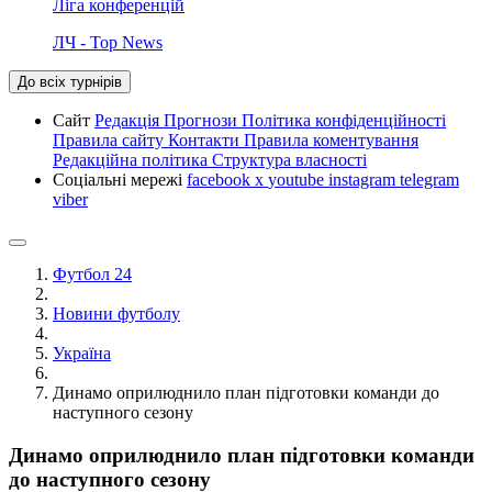
Ліга конференцій
ЛЧ - Top News
До всіх турнірів
Сайт
Редакція
Прогнози
Політика конфіденційності
Правила сайту
Контакти
Правила коментування
Редакційна політика
Структура власності
Соціальні мережі
facebook
x
youtube
instagram
telegram
viber
Футбол 24
Новини футболу
Україна
Динамо оприлюднило план підготовки команди до
наступного сезону
Динамо оприлюднило план підготовки команди
до наступного сезону