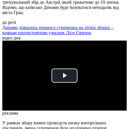
тренувальний збір до Австрії, який триватиме до 19 липня.
Відомо, що київське Динамо буде базуватися неподалік від
міста Грац.
до речі
Динамо дізналось першого суперника на літніх зборах –
киянам протистоятиме учасник Ліги Європи
відео дня
Play
Video
реклама
У рамках збору кияни проведуть низку контрольних
поєдинків, імена суперників буде оголошено пізніше.