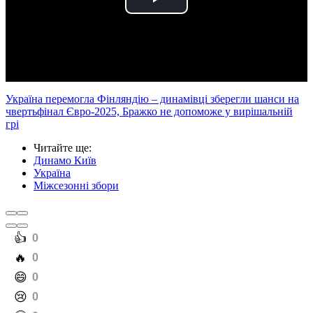
Play
Video
Україна перемогла Фінляндію – динамівці зберегли шанси на
чвертьфінал Євро-2025, Бражко не допоможе у вирішальній
грі
Читайте ще
:
Динамо Київ
Україна
Міжсезонні збори
️👍
0
️🔥
0
️😄
0
️😢
0