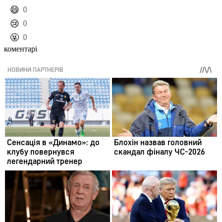
️😄
0
️😢
0
️🤬
0
коментарі