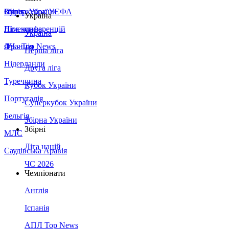
Збірна України
Італія
Суперкубок УЄФА
Україна
Німеччина
Ліга конференцій
Україна
Франція
ЛЧ - Top News
Перша ліга
Нідерланди
Друга ліга
Туреччина
Кубок України
Португалія
Суперкубок України
Бельгія
Збірна України
Збірні
МЛС
Ліга націй
Саудівська Аравія
ЧС 2026
Чемпіонати
Англія
Іспанія
АПЛ Top News