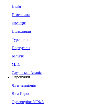
Італія
Німеччина
Франція
Нідерланди
Туреччина
Португалія
Бельгія
МЛС
Саудівська Аравія
Єврокубки
Ліга чемпіонів
Ліга Європи
Суперкубок УЄФА