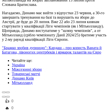
Мітьюлланада на зборах запланований 13 липня проти
Слована Братислава.
Нагадаємо, Динамо має вийти з відпустки 23 червня, а 30-го
завершить тренування на базі та вирушить на збори до
Австрії, де буде до 20 липня. Вже 22 або 23 липня киянам
стартувати у кваліфікації Ліги чемпіонів (як і Мітьюлланду).
Щоправда, Динамо виступатиме у "шляху чемпіонів", а от
Мітьюлланд (срібло чемпіонату Данії 2024/25) братиме участь
у 2-му раунді кваліфікації Ліги Європи.
"Бражко зробив дурницю": Кардаш – про користь Ваната й
Батагова, лівоногих центрбеків і ярмарок талантів на Євро
Читайте ще
:
Україна
Міжсезонні збори
Товариські матчі
Динамо Київ
Мітьюлланд
️👍
0
️🔥
0