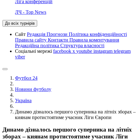
Ліга конференцій
ЛЧ - Top News
До всіх турнірів
Сайт
Редакція
Прогнози
Політика конфіденційності
Правила сайту
Контакти
Правила коментування
Редакційна політика
Структура власності
Соціальні мережі
facebook
x
youtube
instagram
telegram
viber
Футбол 24
Новини футболу
Україна
Динамо дізналось першого суперника на літніх зборах –
киянам протистоятиме учасник Ліги Європи
Динамо дізналось першого суперника на літніх
зборах – киянам протистоятиме учасник Ліги