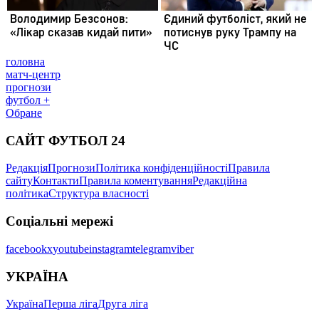
головна
матч-центр
прогнози
футбол +
Обране
САЙТ ФУТБОЛ 24
Редакція
Прогнози
Політика конфіденційності
Правила
сайту
Контакти
Правила коментування
Редакційна
політика
Структура власності
Соціальні мережі
facebook
x
youtube
instagram
telegram
viber
УКРАЇНА
Україна
Перша ліга
Друга ліга