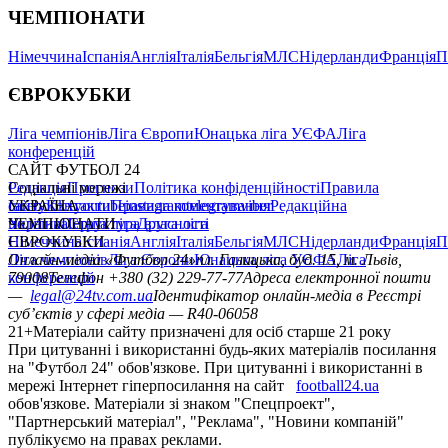
ЧЕМПІОНАТИ
Німеччина
Іспанія
Англія
Італія
Бельгія
МЛС
Нідерланди
Франція
П
ЄВРОКУБКИ
Ліга чемпіонів
Ліга Європи
Юнацька ліга УЄФА
Ліга
конференцій
САЙТ ФУТБОЛ 24
Редакція
Соціальні мережі
Прогнози
Політика конфіденційності
Правила
сайту
facebook
УКРАЇНА
Контакти
x
youtube
Правила коментування
instagram
telegram
viber
Редакційна
політика
Україна
ЧЕМПІОНАТИ
Перша ліга
Структура власності
Друга ліга
Німеччина
ЄВРОКУБКИ
Іспанія
Англія
Італія
Бельгія
МЛС
Нідерланди
Франція
П
Ліга чемпіонів
Онлайн-медіа «Футбол 24»
Ліга Європи
Юнацька ліга УЄФА
пл. Галицька, буд. 15, м. Львів,
Ліга
конференцій
79008
Телефон +380 (32) 229-77-77
Адреса електронної пошти
—
legal@24tv.com.ua
Ідентифікатор онлайн-медіа в Реєстрі
суб’єктів у сфері медіа — R40-06058
21+
Матеріали сайту призначені для осіб старше 21 року
При цитуванні і використанні будь-яких матеріалів посилання
на "Футбол 24" обов'язкове. При цитуванні і використанні в
мережі Інтернет гіперпосилання на сайт
football24.ua
обов'язкове. Матеріали зі знаком "Спецпроект",
"Партнерський матеріал", "Реклама", "Новини компаній"
публікуємо на правах реклами.