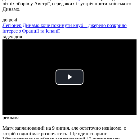
літніх зборів у Австрії, серед яких і зустріч проти київського
Динамо.
до речі
Легіонер Динамо хоче покинути клуб – джерело розкрило
інтерес з Франції та Іспанії
відео дня
Play
Video
реклама
Матч запланований на 9 липня, але остаточно невідомо, о
котрій годині має розпочатись. Ще один спаринг