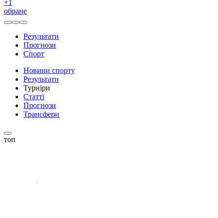
+
1
обране
Результати
Прогнози
Спорт
Новини спорту
Результати
Турніри
Статті
Прогнози
Трансфери
топ