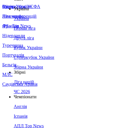
Збірна України
Італія
Суперкубок УЄФА
Україна
Німеччина
Ліга конференцій
Україна
Франція
ЛЧ - Top News
Перша ліга
Нідерланди
Друга ліга
Туреччина
Кубок України
Португалія
Суперкубок України
Бельгія
Збірна України
Збірні
МЛС
Ліга націй
Саудівська Аравія
ЧС 2026
Чемпіонати
Англія
Іспанія
АПЛ Top News