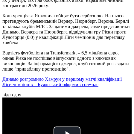
як у центрі, так і на обох флангах атаки, наразі має чинний
контракт до 2026 року.
Конкуренція за Янковича обіцяє бути серйозною. На нього
претендують бременський Вердер, Нюрнберг, Верона, Бернлі
та кілька клубів МЛС. За даними джерела, саме представники
Динамо, Вердера та Нюрнберга відвідували гру Рієки проти
Лудогорця (0:0) у кваліфікації Ліги чемпіонів для перегляду
хавбека.
Вартість футболіста на Transfermarkt – 6,5 мільйона євро,
однак Рієка не поспішає відпускати одного з ключових
виконавців. За інформацією джерел, клуб готовий розглядати
лише "привабливу пропозицію".
Динамо розгромило Хамрун у першому матчі кваліфікації
Ліги чемпіонів – Буяльський оформив гол+пас
відео дня