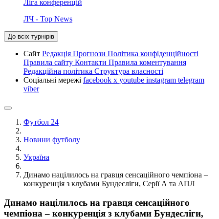
Ліга конференцій
ЛЧ - Top News
До всіх турнірів
Сайт
Редакція
Прогнози
Політика конфіденційності
Правила сайту
Контакти
Правила коментування
Редакційна політика
Структура власності
Соціальні мережі
facebook
x
youtube
instagram
telegram
viber
Футбол 24
Новини футболу
Україна
Динамо націлилось на гравця сенсаційного чемпіона –
конкуренція з клубами Бундесліги, Серії А та АПЛ
Динамо націлилось на гравця сенсаційного
чемпіона – конкуренція з клубами Бундесліги,