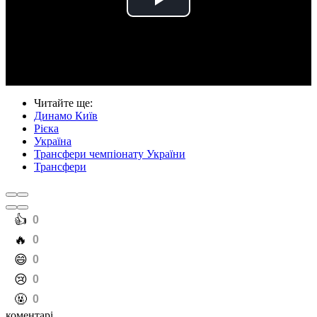
Play
Video
Читайте ще
:
Динамо Київ
Рієка
Україна
Трансфери чемпіонату України
Трансфери
️👍
0
️🔥
0
️😄
0
️😢
0
️🤬
0
коментарі