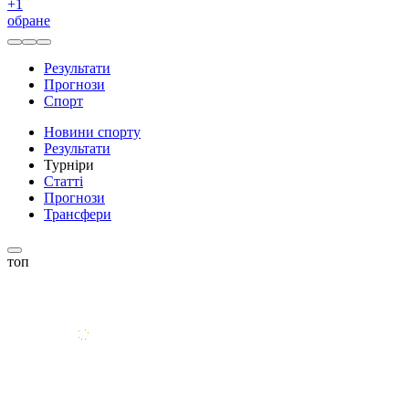
+
1
обране
Результати
Прогнози
Спорт
Новини спорту
Результати
Турніри
Статті
Прогнози
Трансфери
топ