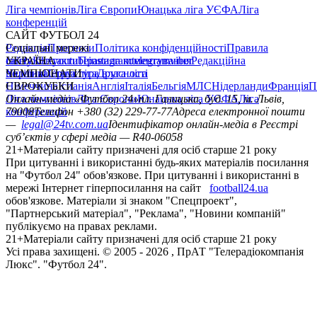
Ліга чемпіонів
Ліга Європи
Юнацька ліга УЄФА
Ліга
конференцій
САЙТ ФУТБОЛ 24
Редакція
Соціальні мережі
Прогнози
Політика конфіденційності
Правила
сайту
facebook
УКРАЇНА
Контакти
x
youtube
Правила коментування
instagram
telegram
viber
Редакційна
політика
Україна
ЧЕМПІОНАТИ
Перша ліга
Структура власності
Друга ліга
Німеччина
ЄВРОКУБКИ
Іспанія
Англія
Італія
Бельгія
МЛС
Нідерланди
Франція
П
Ліга чемпіонів
Онлайн-медіа «Футбол 24»
Ліга Європи
Юнацька ліга УЄФА
пл. Галицька, буд. 15, м. Львів,
Ліга
конференцій
79008
Телефон +380 (32) 229-77-77
Адреса електронної пошти
—
legal@24tv.com.ua
Ідентифікатор онлайн-медіа в Реєстрі
суб’єктів у сфері медіа — R40-06058
21+
Матеріали сайту призначені для осіб старше 21 року
При цитуванні і використанні будь-яких матеріалів посилання
на "Футбол 24" обов'язкове. При цитуванні і використанні в
мережі Інтернет гіперпосилання на сайт
football24.ua
обов'язкове. Матеріали зі знаком "Спецпроект",
"Партнерський матеріал", "Реклама", "Новини компаній"
публікуємо на правах реклами.
21+
Матеріали сайту призначені для осіб старше 21 року
Усi права захищенi. © 2005 -
2026
, ПрАТ "Телерадіокомпанія
Люкс". "Футбол 24".