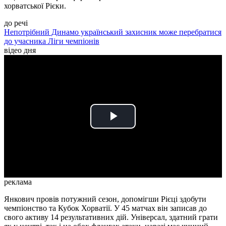
хорватської Рієки.
до речі
Непотрібний Динамо український захисник може перебратися
до учасника Ліги чемпіонів
відео дня
Play
Video
реклама
Янкович провів потужний сезон, допомігши Рієці здобути
чемпіонство та Кубок Хорватії. У 45 матчах він записав до
свого активу 14 результативних дій. Універсал, здатний грати