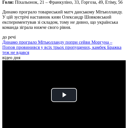
Голи:
Піхальонок, 21 – Франкуліно, 33, Горгоза, 49, Етіму, 56
Динамо програло товариський матч данському Мітьюлланду.
У цій зустрічі наставник киян Олександр Шовковський
експериментував зі складом, тому не дивно, що українська
команда зіграла нижче свого рівня.
до речі
Динамо програло Мітьюлланду попри сейви Моргуна –
Попов провинився у всіх трьох пропущених, камбек Бражка
теж не вдався
відео дня
Play
Video