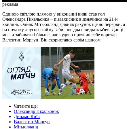
реклама
Єдиною світлою плямою у виконанні киян став гол
Олександра Піхальонка – півзахисник відзначився на 21-й
хвилині. Однак Мітьюлланд зрівняв рахунок ще до перерви, а
на початку другого тайму забив ще два швидких м'ячі. Данці
могли забивати і більше, але чудово проявив себе воротар
Валентин Моргун. Він скористався своїм шансом.
Читайте ще
:
Олександр Піхальонок
Динамо Київ
Валентин Моргун
Мітьюлланд