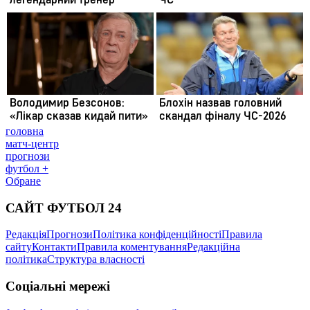
головна
матч-центр
прогнози
футбол +
Обране
САЙТ ФУТБОЛ 24
Редакція
Прогнози
Політика конфіденційності
Правила
сайту
Контакти
Правила коментування
Редакційна
політика
Структура власності
Соціальні мережі