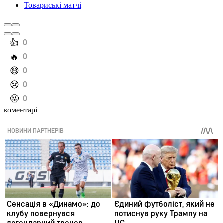
Товариські матчі
️👍
0
️🔥
0
️😄
0
️😢
0
️🤬
0
коментарі