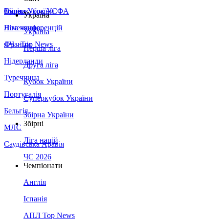
Збірна України
Італія
Суперкубок УЄФА
Україна
Німеччина
Ліга конференцій
Україна
Франція
ЛЧ - Top News
Перша ліга
Нідерланди
Друга ліга
Туреччина
Кубок України
Португалія
Суперкубок України
Бельгія
Збірна України
Збірні
МЛС
Ліга націй
Саудівська Аравія
ЧС 2026
Чемпіонати
Англія
Іспанія
АПЛ Top News