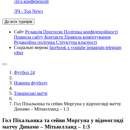
Ліга конференцій
ЛЧ - Top News
До всіх турнірів
Сайт
Редакція
Прогнози
Політика конфіденційності
Правила сайту
Контакти
Правила коментування
Редакційна політика
Структура власності
Соціальні мережі
facebook
x
youtube
instagram
telegram
viber
Футбол 24
Новини футболу
Товариські матчі
Гол Піхальонка та сейви Моргуна у відеоогляді матчу
Динамо – Мітьюлланд – 1:3
Гол Піхальонка та сейви Моргуна у відеоогляді
матчу Динамо – Мітьюлланд – 1:3