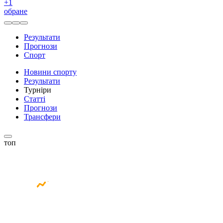
+
1
обране
Результати
Прогнози
Спорт
Новини спорту
Результати
Турніри
Статті
Прогнози
Трансфери
топ